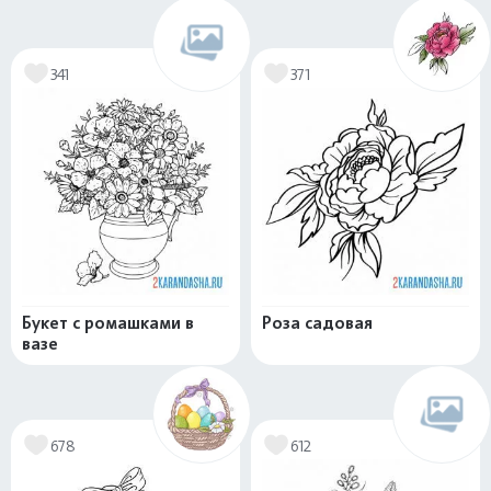
341
371
Букет с ромашками в
Роза садовая
вазе
678
612