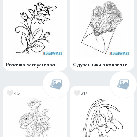
Розочка распустилась
Одуванчики в конверте
415
347