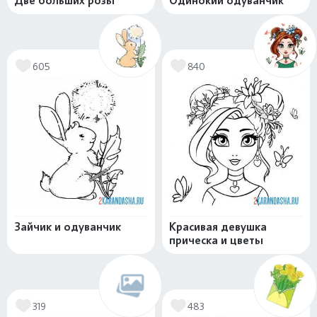
Две больших розы
Одинокий одуванчик
605
840
Зайчик и одуванчик
Красивая девушка
прическа и цветы
319
483