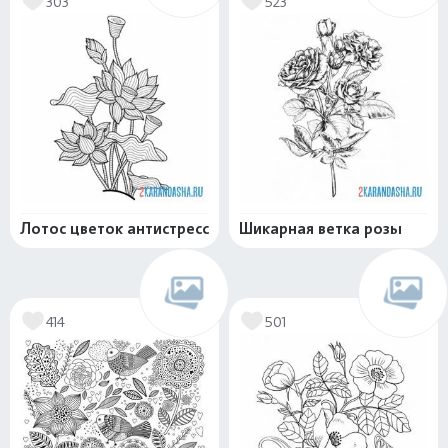
303
523
Лотос цветок антистресс
Шикарная ветка розы
414
501