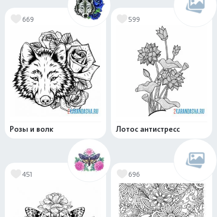
669
599
Розы и волк
Лотос антистресс
451
696