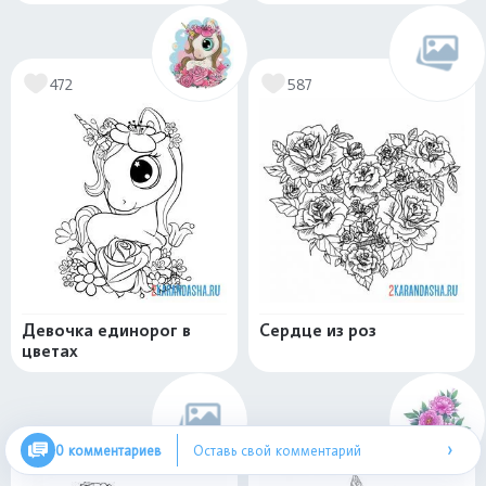
472
587
Девочка единорог в
Сердце из роз
цветах
›
0 комментариев
Оставь свой комментарий
411
481