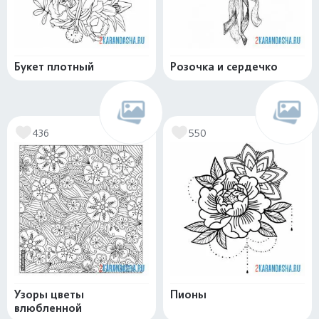
Букет плотный
Розочка и сердечко
436
550
Узоры цветы
Пионы
влюбленной