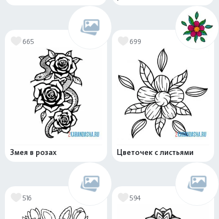
665
699
Змея в розах
Цветочек с листьями
516
594