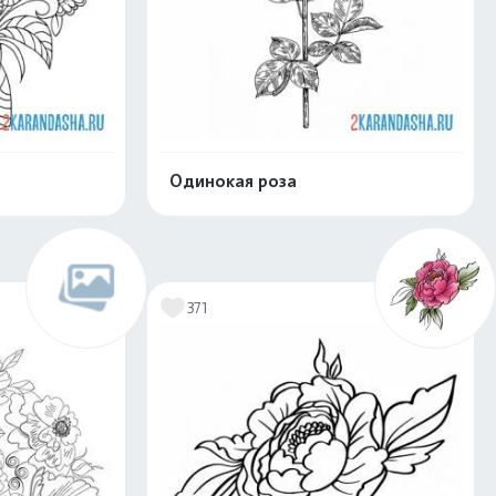
Одинокая роза
скачать
Распечатать и скачать
371