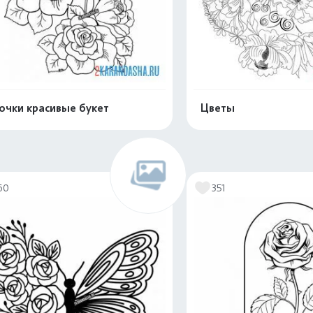
очки красивые букет
Цветы
Распечатать и скачать
Распечатать и 
60
351