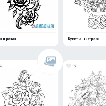
я в розах
Букет-антистресс
Распечатать и скачать
Распечатать и 
52
419