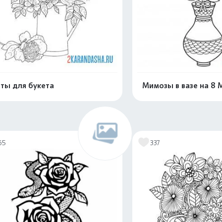
ты для букета
Мимозы в вазе на 8 
Распечатать и скачать
Распечатать и 
65
337