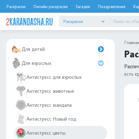
Раскраски
Онлайн раскраски
Загадки
Поздравления
Ка
Главна
Для детей
Рас
Для взрослых
Распеч
есть к
Антистресс для взрослых
Антистресс животные
Антистресс мандала
Антистресс Новый год
Антистресс цветы