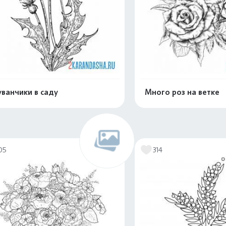
ванчики в саду
Много роз на ветке
Распечатать и скачать
Распечатать и 
05
314