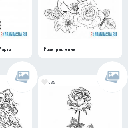
Марта
Розы растение
скачать
Распечатать и скачать
685