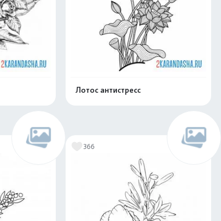
Лотос антистресс
скачать
Распечатать и скачать
366