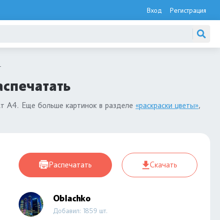
Вход
Регистрация
т
аспечатать
ст А4. Еще больше картинок в разделе
«раскраски цветы»
,
Распечатать
Скачать
Oblachko
Добавил: 1859 шт.