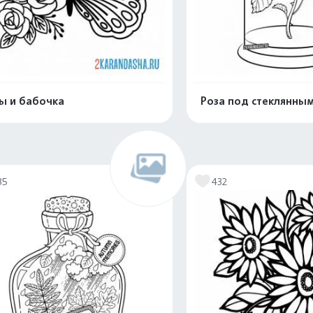
ы и бабочка
Роза под стеклянны
Распечатать и скачать
Распечатать и 
35
432