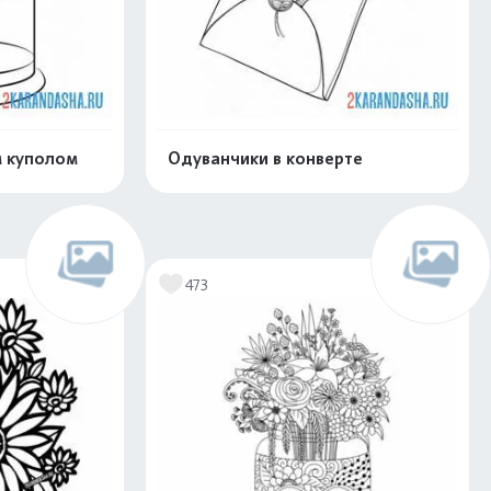
м куполом
Одуванчики в конверте
скачать
Распечатать и скачать
473