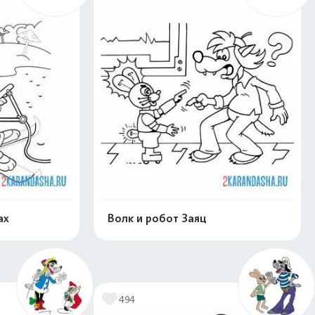
ах
Волк и робот Заяц
скачать
Распечатать и скачать
494