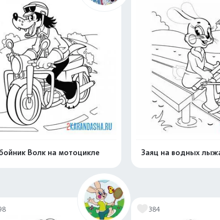
бойник Волк на мотоцикле
Заяц на водных лыж
Распечатать и скачать
Распечатать и 
98
384