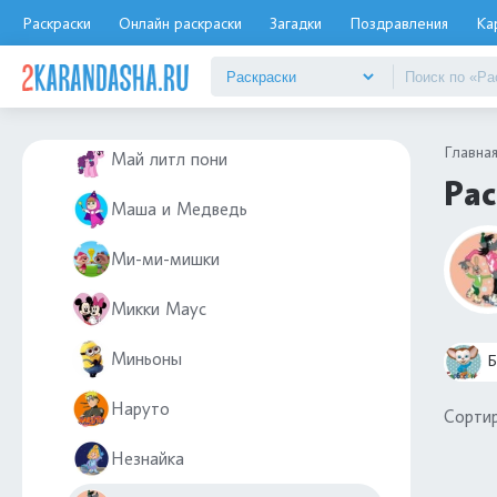
Котенок по имени Гав
Раскраски
Онлайн раскраски
Загадки
Поздравления
Ка
Кошечки-собачки
Лунтик
Главна
Май литл пони
Рас
Маша и Медведь
Ми-ми-мишки
Микки Маус
Миньоны
Б
Наруто
Сортир
Незнайка