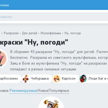
ртинки
я
Раскраски
Для детей
Мультфильмы
Ну, погоди
краски "Ну, погоди"
В сборнике 43 раскраски "Ну, погоди" для детей. Распе
бесплатно. Раскраски из советского мультфильма, котор
Заяц и Волк из мультфильма "Ну, погоди" на раскраска
попадают в разные смешные ситуации.
арбоскины
Чебурашка
Карлсон
Леди Баг и 
овка:
Рекомендуемые
Новые
Популярные