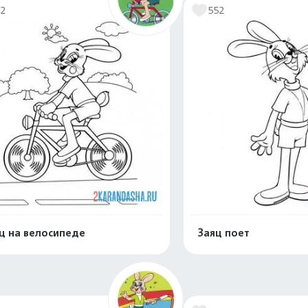
72
552
ц на велосипеде
Заяц поет
Распечатать и скачать
Распечатать и 