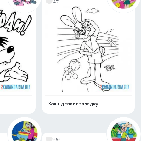
451
Заяц делает зарядку
скачать
Распечатать и скачать
666