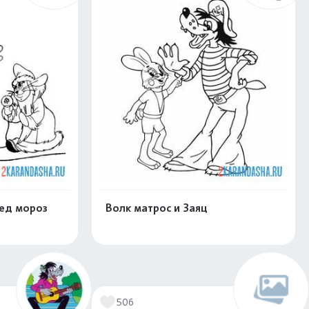
Дед мороз
Волк матрос и Заяц
скачать
Распечатать и скачать
506