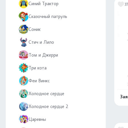
Синий Трактор
3
Сказочный патруль
Соник
Стич и Лило
Том и Джерри
Три кота
Феи Винкс
Холодное сердце
Зая
Холодное сердце 2
Царевны