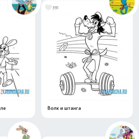
391
бле
Волк и штанга
скачать
Распечатать и скачать