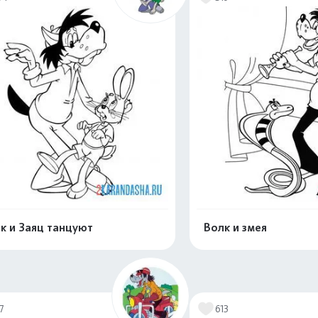
к и Заяц танцуют
Волк и змея
Распечатать и скачать
Распечатать и 
7
613