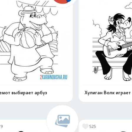
емот выбирает арбуз
Хулиган Волк играет
Распечатать и скачать
Распечатать и 
79
525