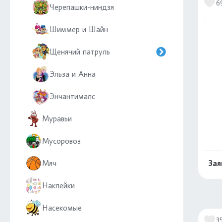
6
Черепашки-ниндзя
Шиммер и Шайн
Щенячий патруль
Эльза и Анна
Энчантималс
Муравьи
Мусоровоз
Мяч
Зая
Наклейки
Насекомые
3