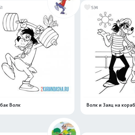
51
534
бак Волк
Волк и Заяц на кора
Распечатать и скачать
Распечатать и 