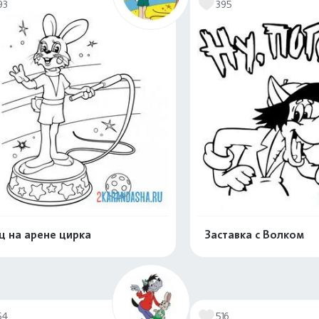
93
395
ц на арене цирка
Заставка с Волком
Распечатать и скачать
Распечатать и 
54
516