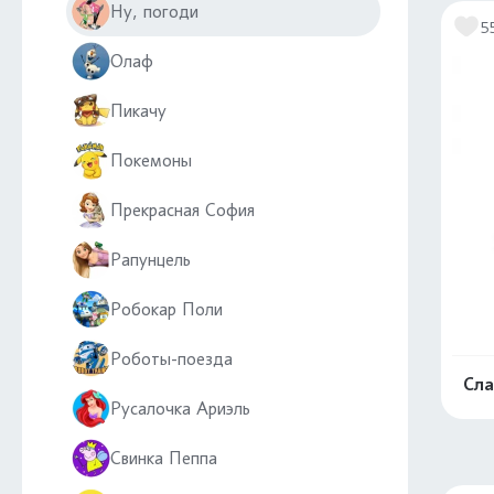
Ну, погоди
5
Олаф
Пикачу
Покемоны
Прекрасная София
Рапунцель
Робокар Поли
Роботы-поезда
Сла
Русалочка Ариэль
Свинка Пеппа