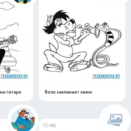
 на гитаре
Волк заклинает змею
скачать
Распечатать и скачать
432