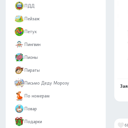
ПДД
Пейзаж
Петух
Пингвин
Пионы
Пираты
Письмо Деду Морозу
Зая
По номерам
Повар
Подарки
6