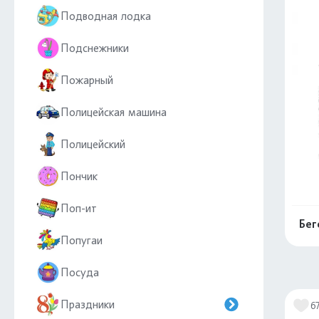
Подводная лодка
Подснежники
Пожарный
Полицейская машина
Полицейский
Пончик
Поп-ит
Бег
Попугаи
Посуда
Праздники
6