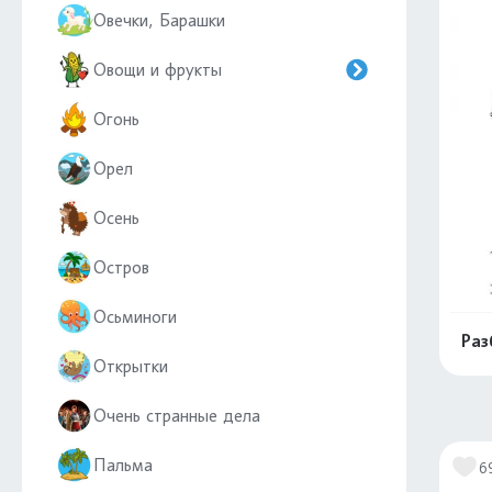
Овечки, Барашки
Овощи и фрукты
Огонь
Орел
Осень
Остров
Осьминоги
Раз
Открытки
Очень странные дела
Пальма
6