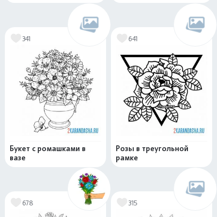
341
641
Букет с ромашками в
Розы в треугольной
вазе
рамке
678
315