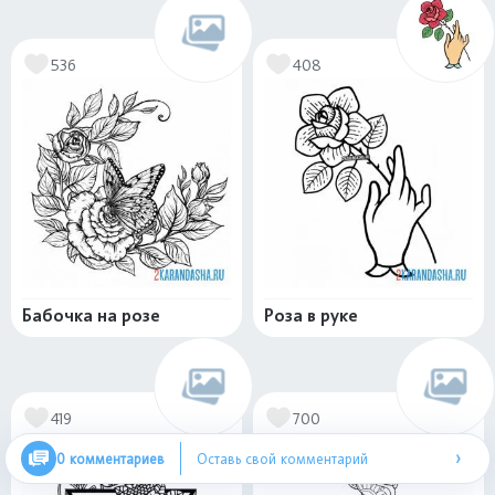
536
408
Бабочка на розе
Роза в руке
419
700
›
0 комментариев
Оставь свой комментарий