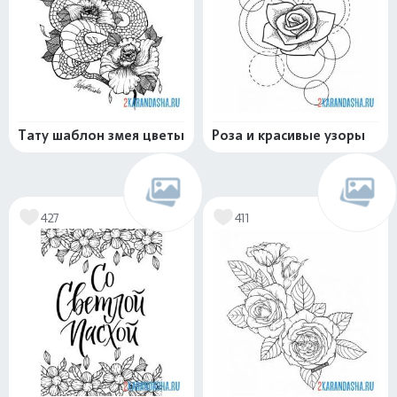
Тату шаблон змея цветы
Роза и красивые узоры
427
411