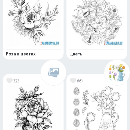
Роза в цветах
Цветы
323
661