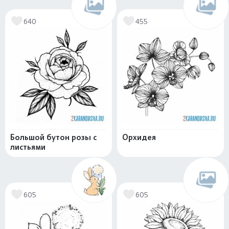
640
455
Большой бутон розы с
Орхидея
листьями
605
605