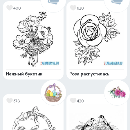
400
620
Нежный букетик
Роза распустилась
678
420