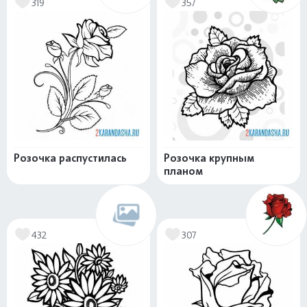
319
357
Розочка распустилась
Розочка крупным
планом
432
307