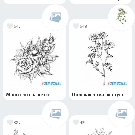
643
648
Много роз на ветке
Полевая ромашка куст
382
419