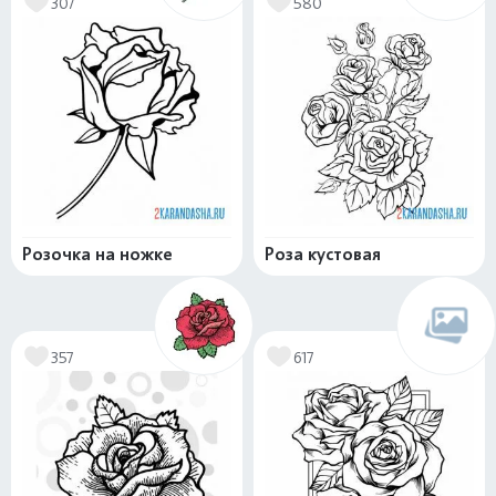
307
580
Розочка на ножке
Роза кустовая
357
617