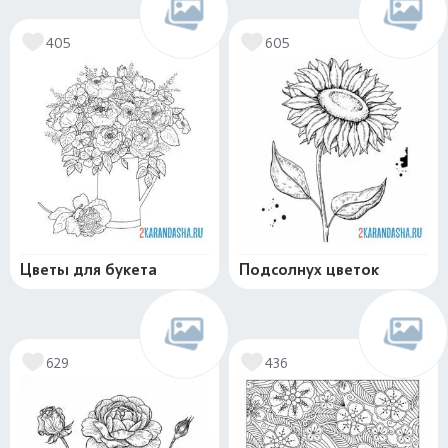
405
605
Цветы для букета
Подсолнух цветок
629
436