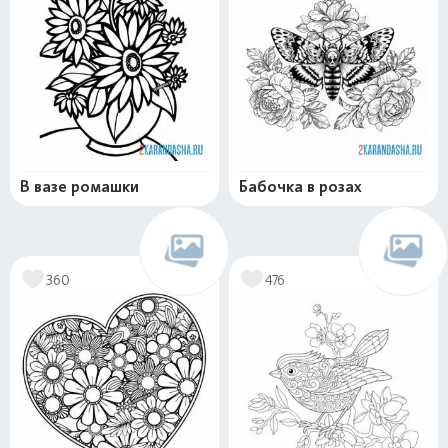
В вазе ромашки
Бабочка в розах
360
476