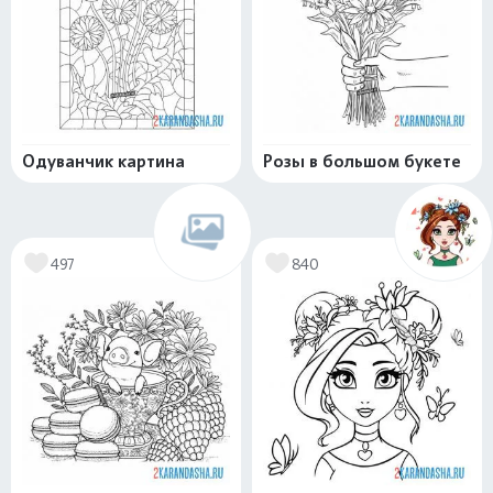
Одуванчик картина
Розы в большом букете
497
840