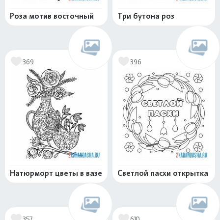
Роза мотив восточный
Три бутона роз
369
396
Натюрморт цветы в вазе
Светлой пасхи открытка
357
610