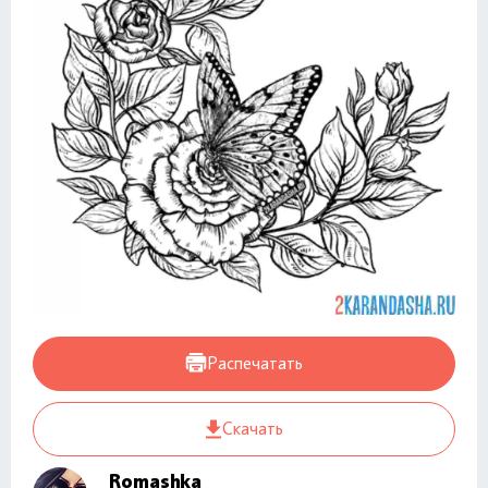
Распечатать
Скачать
Romashka