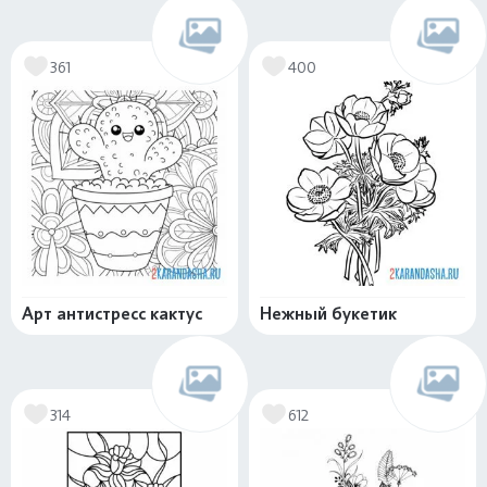
361
400
Арт антистресс кактус
Нежный букетик
314
612