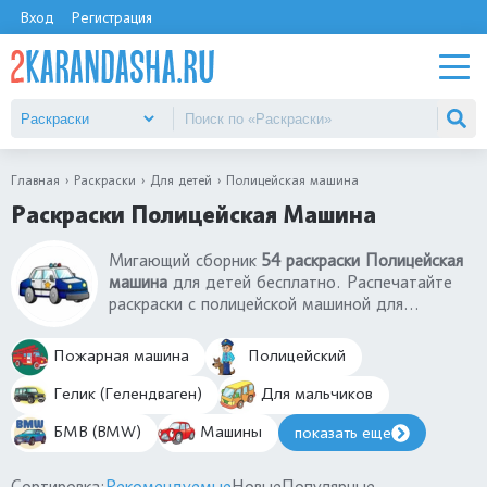
Вход
Регистрация
Главная
Раскраски
Для детей
Полицейская машина
Раскраски Полицейская Машина
Мигающий сборник
54 раскраски Полицейская
машина
для детей бесплатно. Распечатайте
раскраски с полицейской машиной для
мальчиков на А4. Раскраски полицейская
машина для малышей 3-4 года, дошкольников
Пожарная машина
Полицейский
5-6 лет. Раскраски разные модели полицейской
машины: ППС, ДПС, с мигалками и
Гелик (Гелендваген)
Для мальчиков
проблесковыми маячками. Лучшие раскраски
БМВ (BMW)
Машины
показать еще
полицейская машина.
Сортировка:
Рекомендуемые
Новые
Популярные