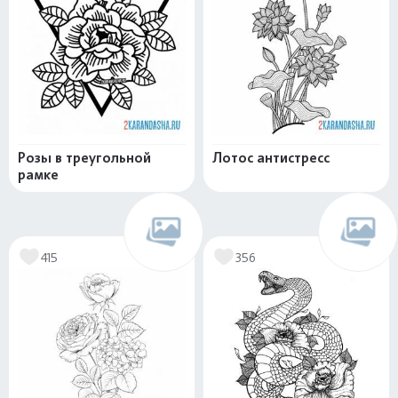
Розы в треугольной
Лотос антистресс
рамке
415
356