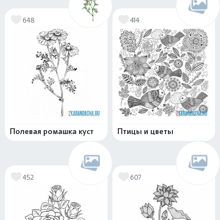
648
414
Полевая ромашка куст
Птицы и цветы
452
607