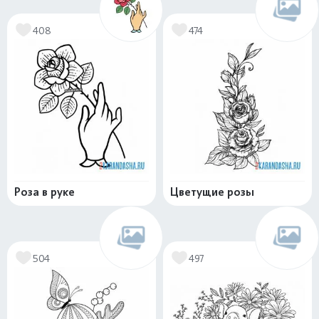
408
474
Роза в руке
Цветущие розы
504
497