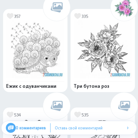
357
335
Ежик с одуванчиками
Три бутона роз
534
535
›
0 комментариев
Оставь свой комментарий