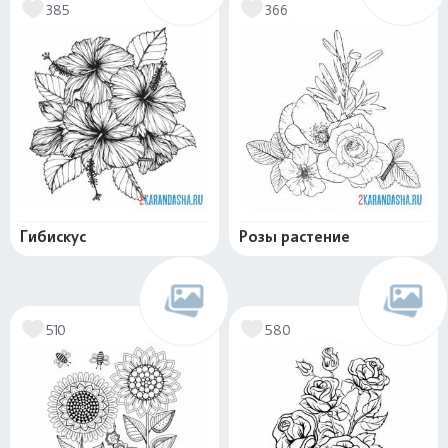
385
366
Гибискус
Розы растение
510
580