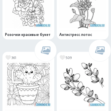
Розочки красивые букет
Антистресс лотос
361
509