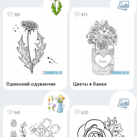
381
473
Одинокий одуванчик
Цветы в банке
661
620