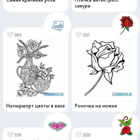
сакура
369
307
Натюрморт цветы в вазе
Розочка на ножке
339
300