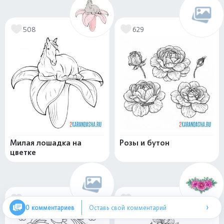
508
629
Милая лошадка на
Розы и бутон
цветке
396
339
›
0 комментариев
Оставь свой комментарий