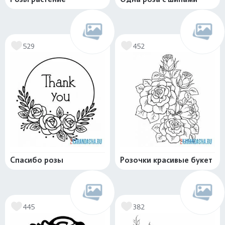
529
452
Спасибо розы
Розочки красивые букет
445
382