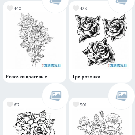
440
428
Розочки красивые
Три розочки
617
501