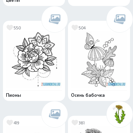
цветы
550
504
Пионы
Осень бабочка
419
381