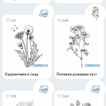
307
648
Одуванчики в саду
Полевая ромашка куст
378
580