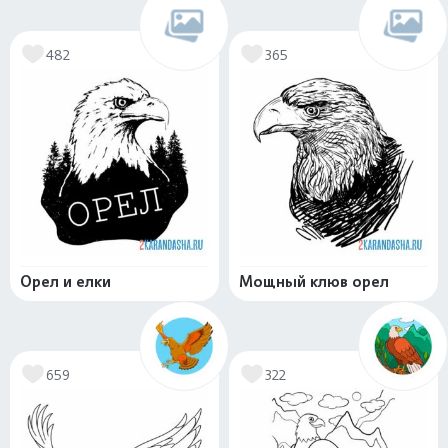
482
365
Орел и елки
Мощный клюв орел
659
322