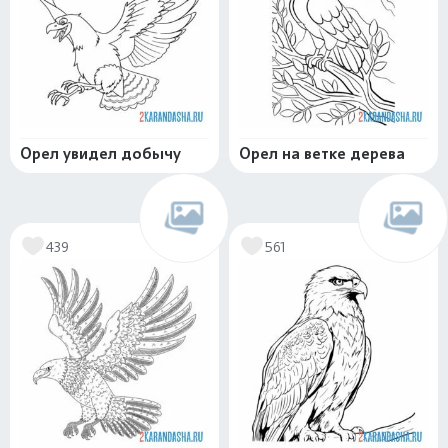
Орел увидел добычу
Орел на ветке дерева
439
561