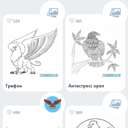
529
461
Грифон
Антистресс орел
496
369