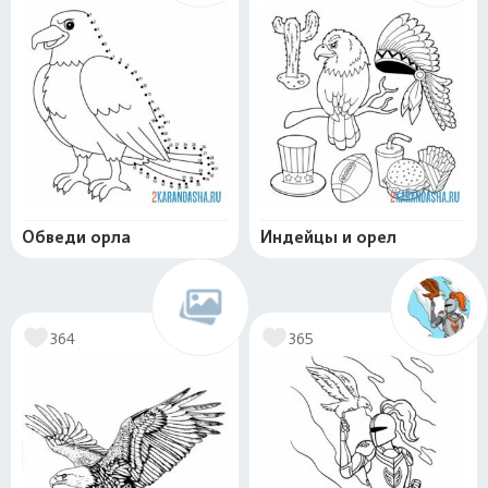
Обведи орла
Индейцы и орел
364
365