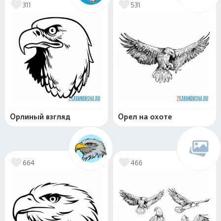
311
531
Орлиный взгляд
Орел на охоте
664
466