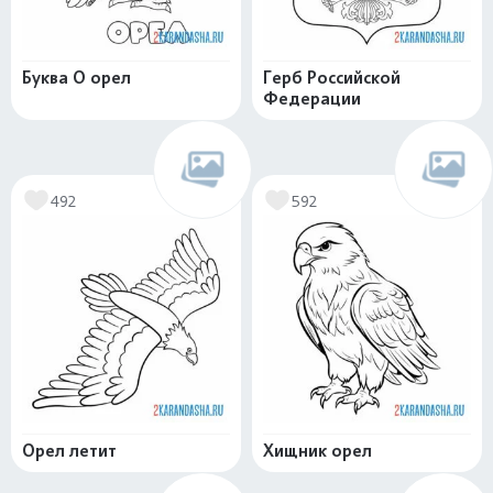
Буква О орел
Герб Российской
Федерации
492
592
Орел летит
Хищник орел