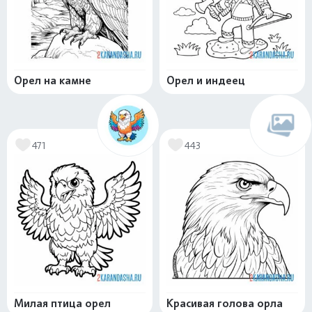
Орел на камне
Орел и индеец
471
443
Милая птица орел
Красивая голова орла