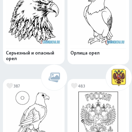
Серьезный и опасный
Орлица орел
орел
387
483