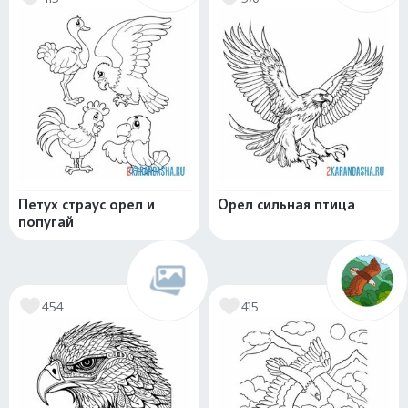
Петух страус орел и
Орел сильная птица
попугай
454
415