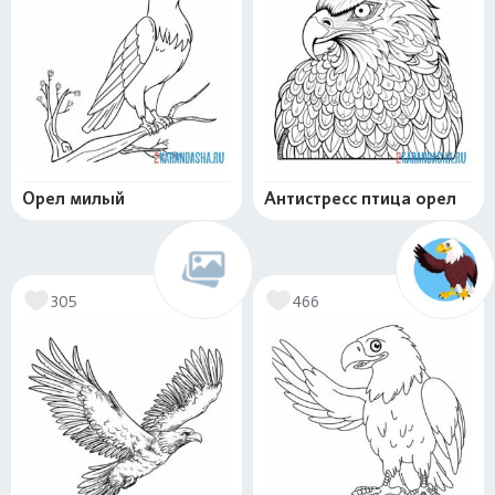
Орел милый
Антистресс птица орел
305
466