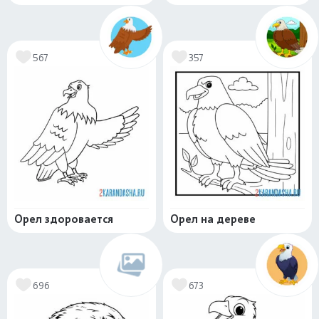
567
357
Орел здоровается
Орел на дереве
696
673