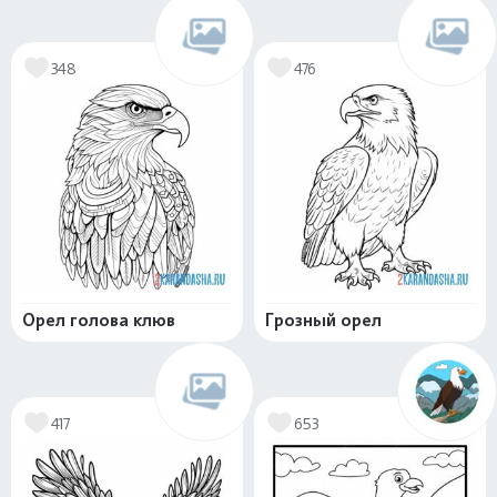
348
476
Орел голова клюв
Грозный орел
417
653