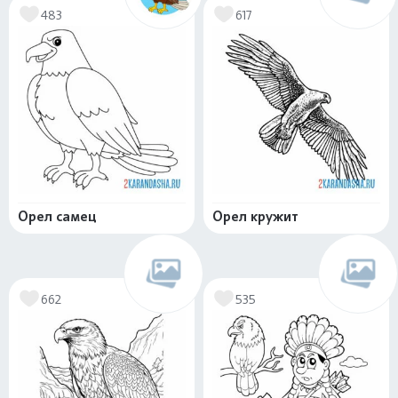
483
617
Орел самец
Орел кружит
662
535