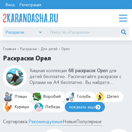
Вход
Регистрация
Главная
Раскраски
Для детей
Орел
Раскраски Орел
Хищная коллекция
68 раскрасок Орел
для
детей
бесплатно. Распечатайте раскраски с
Орлами на А4 бесплатно. Вы найдете
раскраски орел на охоте, орел в небе,
беркуты, каменные орлы и другие. Раскраски с
Птицы
Воробей
Голубь
Дятел
орлами иллюстрируют отважность, силу и
мощь этой птицы. Раскраски с орлами - лучшее
Курицы
Лебедь
показать еще
наглядное руководство для изучения птицы.
Сортировка:
Рекомендуемые
Новые
Популярные