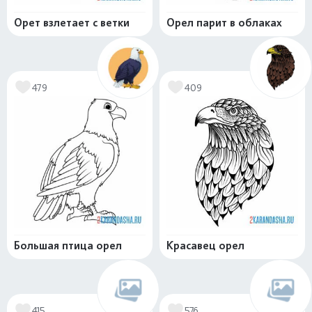
Орет взлетает с ветки
Орел парит в облаках
479
409
Большая птица орел
Красавец орел
415
576