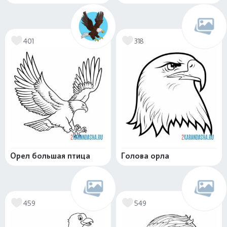
401
318
Орел большая птица
Голова орла
459
549