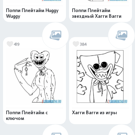
Поппи Плейтайм Huggy
Поппи Плейтайм
Wuggy
звездный Хагги Вагги
419
384
Поппи Плейтайм с
Хагги Вагги из игры
ключом