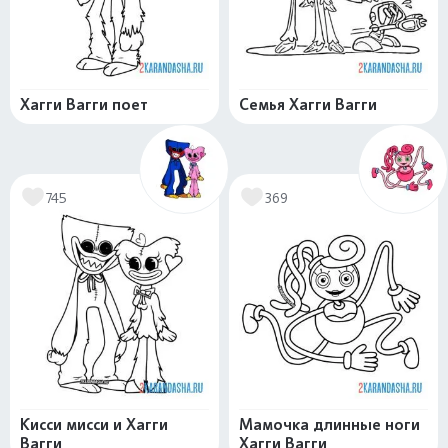
Хагги Вагги поет
Семья Хагги Вагги
745
369
Кисси мисси и Хагги
Мамочка длинные ноги
Вагги
Хагги Вагги