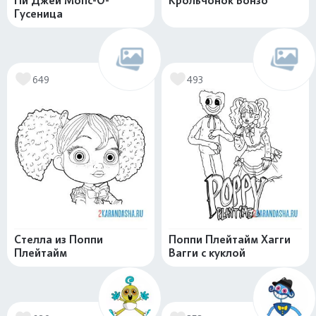
Пи Джей Мопс-О-
Крольчонок Бонзо
Гусеница
649
493
Стелла из Поппи
Поппи Плейтайм Хагги
Плейтайм
Вагги с куклой