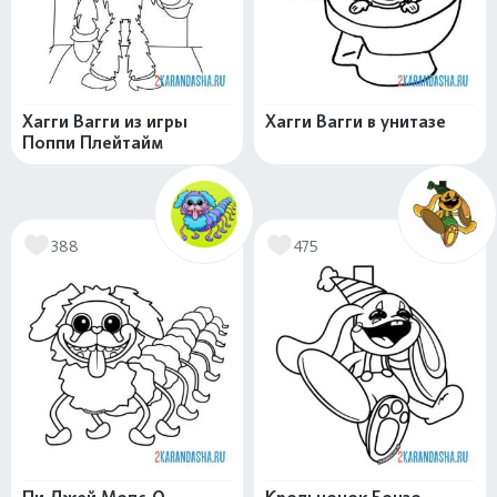
Хагги Вагги из игры
Хагги Вагги в унитазе
Поппи Плейтайм
388
475