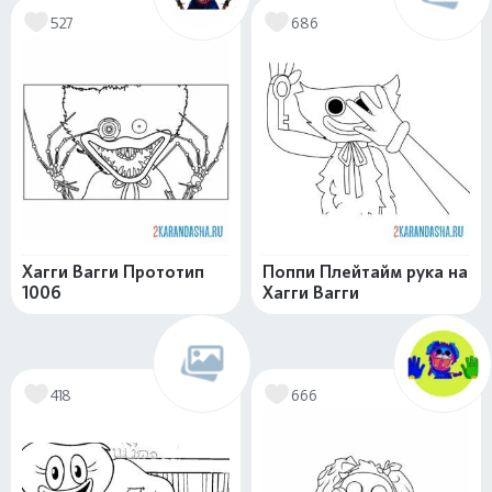
527
686
Хагги Вагги Прототип
Поппи Плейтайм рука на
1006
Хагги Вагги
418
666