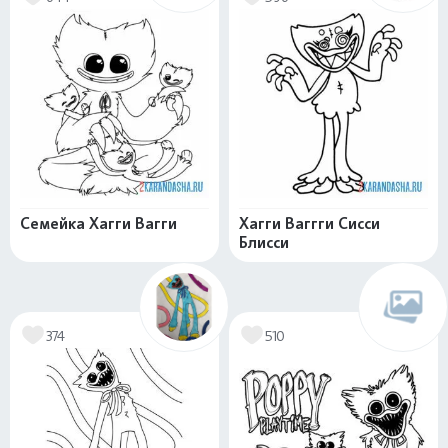
Семейка Хагги Вагги
Хагги Ваггги Сисси
Блисси
374
510