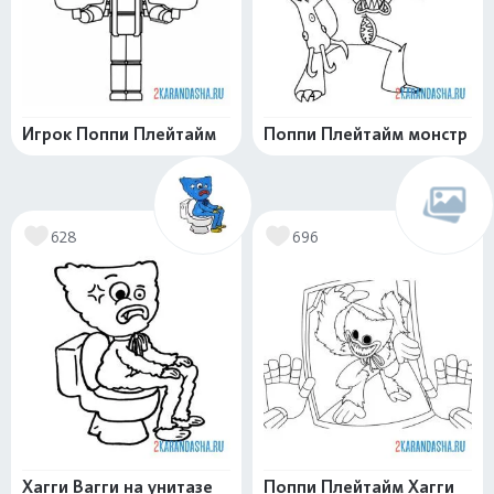
Игрок Поппи Плейтайм
Поппи Плейтайм монстр
628
696
Хагги Вагги на унитазе
Поппи Плейтайм Хагги