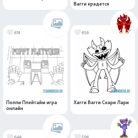
Вагги крадется
674
656
Поппи Плейтайм игра
Хагги Вагги Скари Лари
онлайн
644
596