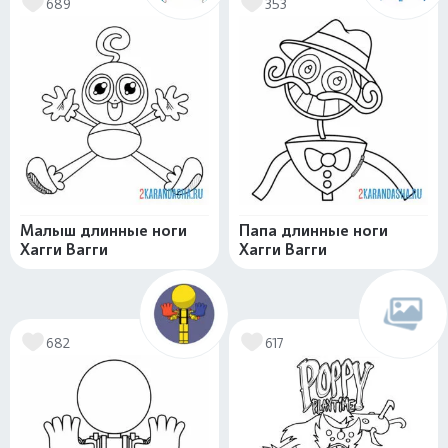
689
353
Малыш длинные ноги
Папа длинные ноги
Хагги Вагги
Хагги Вагги
682
617