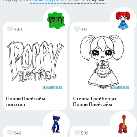
480
410
Поппи Плейтайм
Стелла Грейбер из
логотип
Поппи Плейтайм
946
599