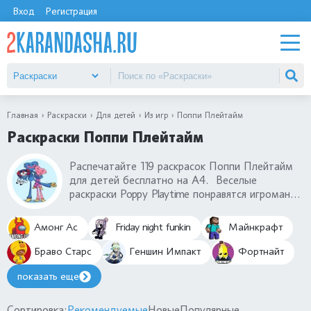
Вход
Регистрация
Главная
Раскраски
Для детей
Из игр
Поппи Плейтайм
Раскраски Поппи Плейтайм
Распечатайте 119 раскрасок Поппи Плейтайм
для детей бесплатно на А4. Веселые
раскраски Poppy Playtime понравятся игроманам
и тем, кто только хочет начать играть.. Самые
качественные раскраски Поппи Плейтайм с
Амонг Ас
Friday night funkin
Майнкрафт
главными персонажами: Хагги Вагги, Кисси
Мисси, Стелла Грейбер, кошка-пчела, Кэнди
Браво Старс
Геншин Импакт
Фортнайт
Кэт, Брон Динозавр и робот. Раскрашенные
показать еще
раскраски из игры Поппи Плейтайм можно
прислать нам, мы опубликуем их на сайте.
Сортировка:
Рекомендуемые
Новые
Популярные