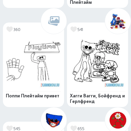
Плейтайм
360
541
Поппи Плейтайм привет
Хагги Вагги, Бойфренд и
Герлфренд
545
655