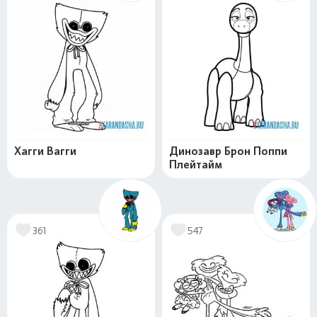
Хагги Вагги
Динозавр Брон Поппи
Плейтайм
361
547