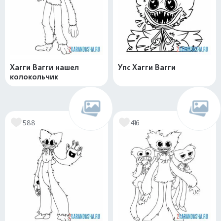
Хагги Вагги нашел
Упс Хагги Вагги
колокольчик
588
416