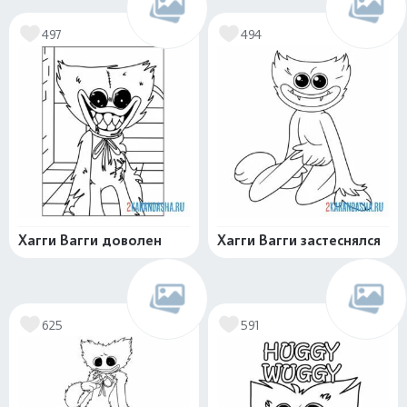
497
494
Хагги Вагги доволен
Хагги Вагги застеснялся
625
591