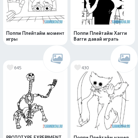
Поппи Плейтайм момент
Поппи Плейтайм Хагги
игры
Вагги давай играть
645
430
PROTOTYPE EXPERIMENT
Поппи Плейтайм нашел