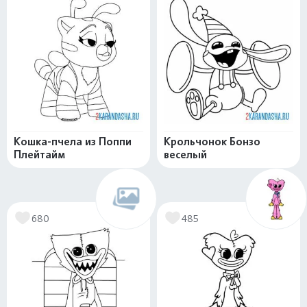
Кошка-пчела из Поппи
Крольчонок Бонзо
Плейтайм
веселый
680
485