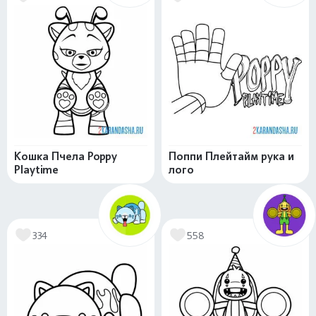
Кошка Пчела Poppy
Поппи Плейтайм рука и
Playtime
лого
334
558