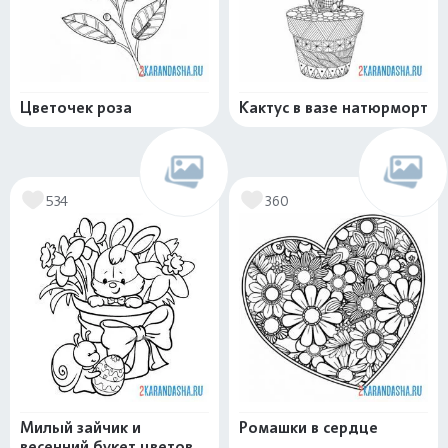
Цветочек роза
Кактус в вазе натюрморт
534
360
Милый зайчик и
Ромашки в сердце
весенний букет цветов