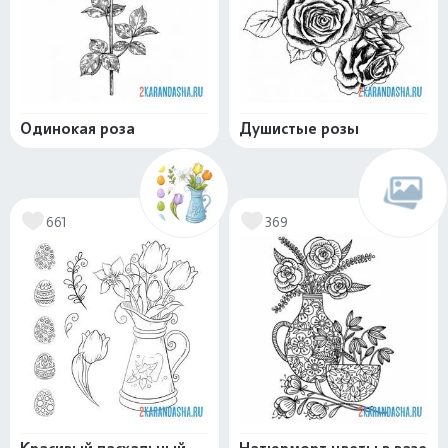
Одинокая роза
Душистые розы
661
369