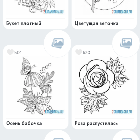
Букет плотный
Цветущая веточка
504
620
Осень бабочка
Роза распустилась