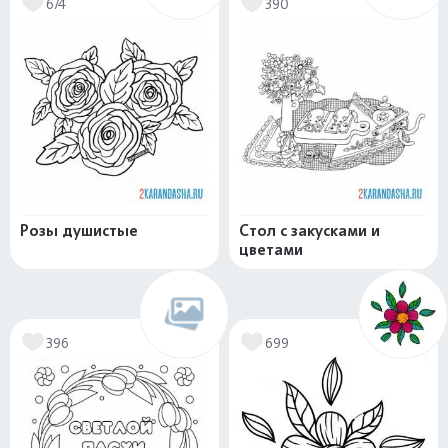
674
390
Розы душистые
Стол с закусками и
цветами
396
699