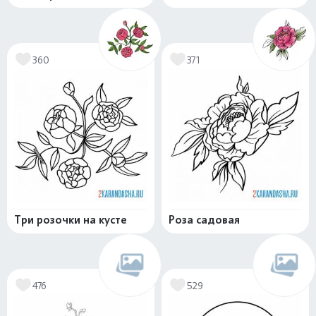
360
371
Три розочки на кусте
Роза садовая
476
529