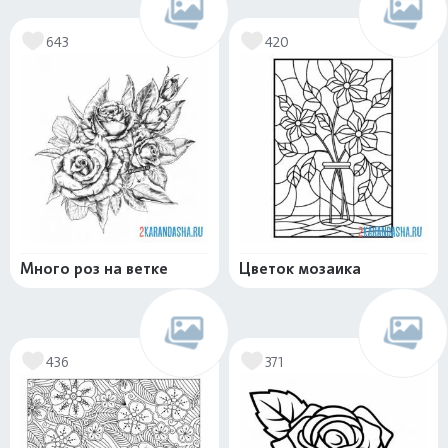
643
420
Много роз на ветке
Цветок мозаика
436
371