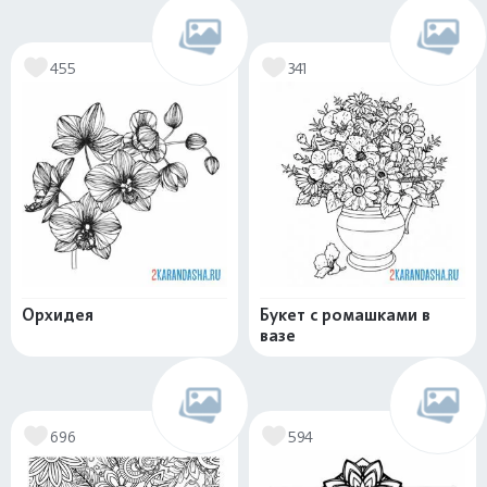
455
341
Орхидея
Букет с ромашками в
вазе
696
594