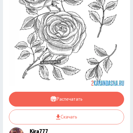
Распечатать
Скачать
Kira777