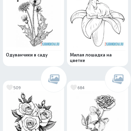
Одуванчики в саду
Милая лошадка на
цветке
509
684