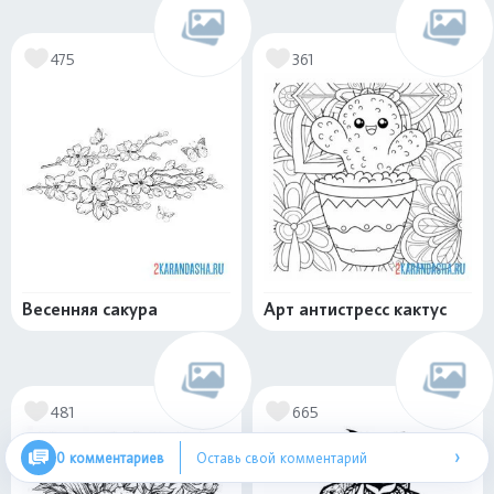
475
361
Весенняя сакура
Арт антистресс кактус
481
665
›
0 комментариев
Оставь свой комментарий