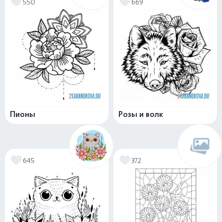
550
669
Пионы
Розы и волк
645
372