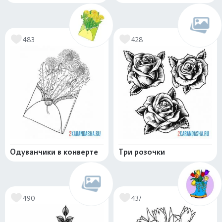
483
428
Одуванчики в конверте
Три розочки
490
437