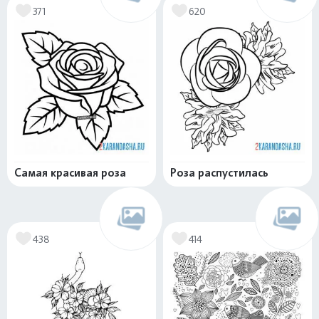
371
620
Самая красивая роза
Роза распустилась
438
414