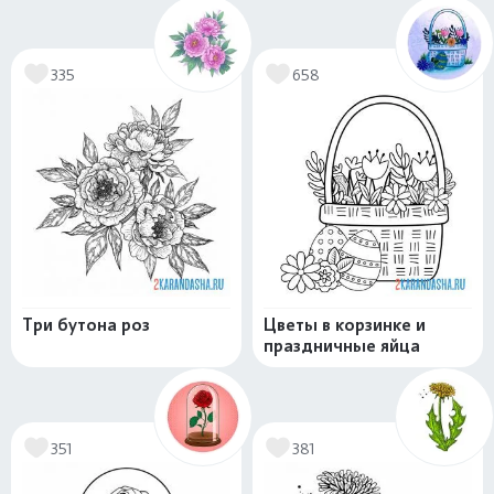
335
658
Три бутона роз
Цветы в корзинке и
праздничные яйца
351
381