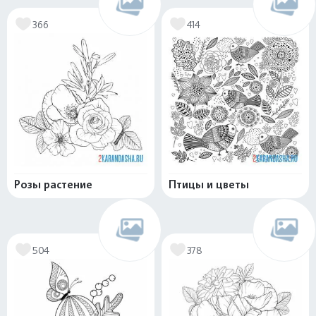
366
414
Розы растение
Птицы и цветы
504
378