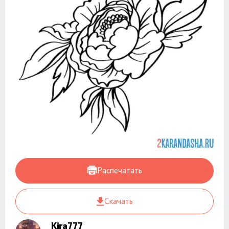
Распечатать
Скачать
Kira777