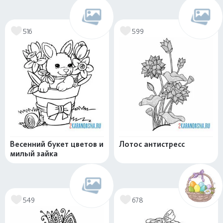
516
599
Весенний букет цветов и
Лотос антистресс
милый зайка
549
678