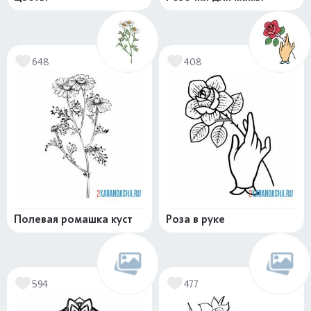
648
408
Полевая ромашка куст
Роза в руке
594
477