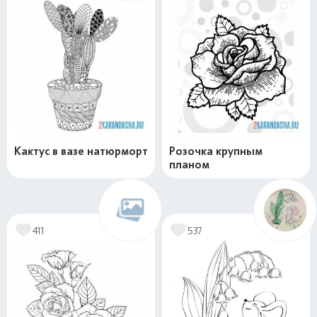
Кактус в вазе натюрморт
Розочка крупным
планом
411
537