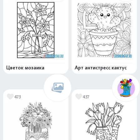
Цветок мозаика
Арт антистресс кактус
473
437