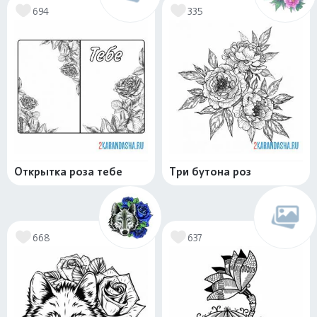
694
335
Открытка роза тебе
Три бутона роз
668
637