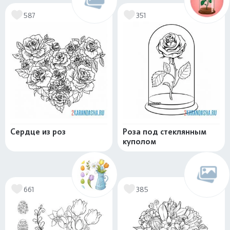
587
351
Сердце из роз
Роза под стеклянным
куполом
661
385