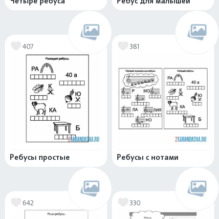
Четыре ребуса
Ребус для малышей
407
381
Ребусы простые
Ребусы с нотами
642
330