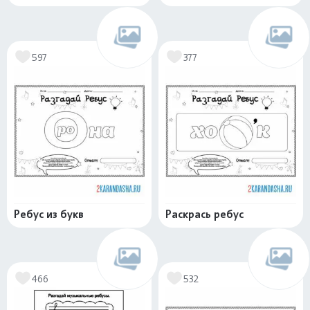
597
377
Ребус из букв
Раскрась ребус
466
532