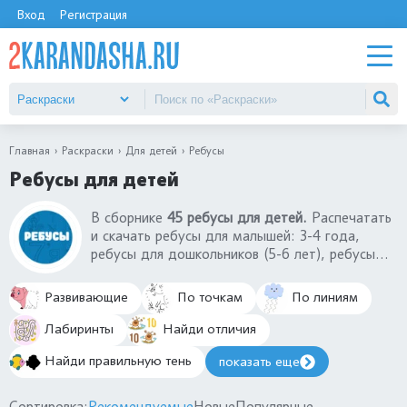
Вход
Регистрация
Главная
Раскраски
Для детей
Ребусы
Ребусы для детей
В сборнике
45 ребусы для детей.
Распечатать
и скачать ребусы для малышей: 3-4 года,
ребусы для дошкольников (5-6 лет), ребусы
для школьников 7-8-9 лет (1-2 класс). Ребусы
для детей - это развивающие картинки-
Развивающие
По точкам
По линиям
раскраски с зашифрованными словами.
Решение головоломок в виде ребусов
Лабиринты
Найди отличия
развивает нестандартное мышление ребенка.
Найди правильную тень
показать еще
Сортировка:
Рекомендуемые
Новые
Популярные