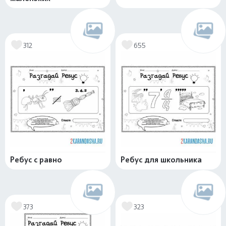
312
655
Ребус с равно
Ребус для школьника
373
323