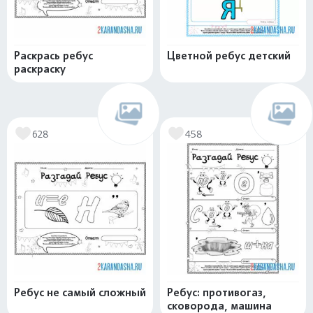
Раскрась ребус
Цветной ребус детский
раскраску
628
458
Ребус не самый сложный
Ребус: противогаз,
сковорода, машина