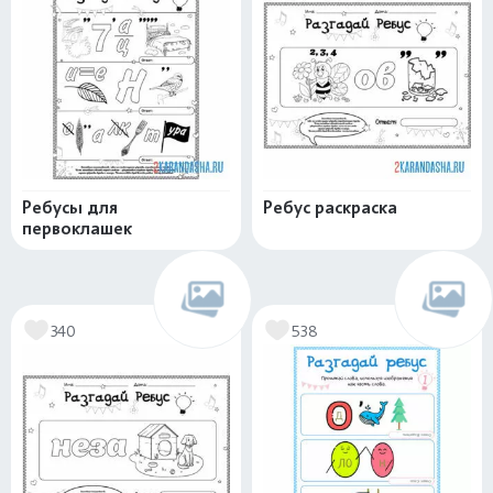
Ребусы для
Ребус раскраска
первоклашек
340
538