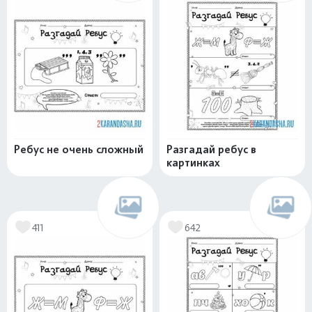
Ребус не очень сложный
Разгадай ребус в
картинках
411
642