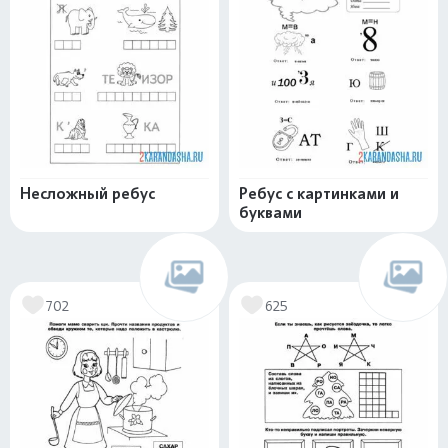
Несложный ребус
Ребус с картинками и
буквами
702
625