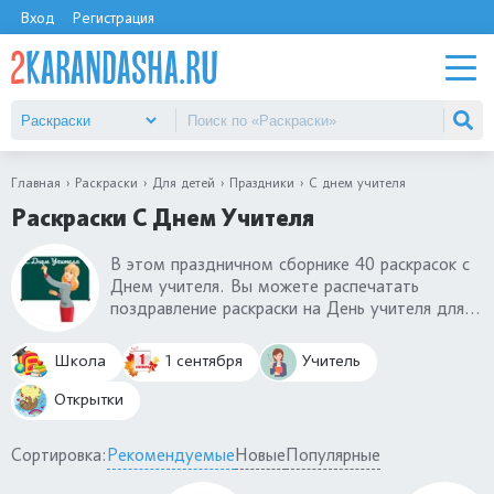
Вход
Регистрация
Главная
Раскраски
Для детей
Праздники
С днем учителя
Раскраски С Днем Учителя
В этом праздничном сборнике 40 раскрасок с
Днем учителя. Вы можете распечатать
поздравление раскраски на День учителя для
школьников. Среди раскрасок есть открытки
для учителей первоклассников,
Школа
1 сентября
Учитель
старшеклассников. Поздравьте своего
любимого учителя с помощью раскраски. День
Открытки
учителя - отличный способ рассказать своему
преподавателю, как вы его цените
Сортировка:
Рекомендуемые
Новые
Популярные