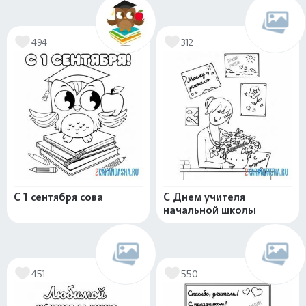
494
312
С 1 сентября сова
С Днем учителя
начальной школы
451
550