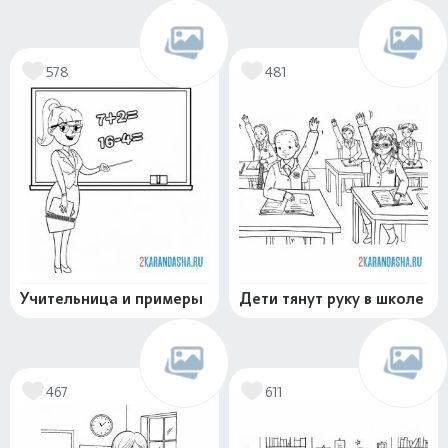
578
481
Учительница и примеры
Дети тянут руку в школе
467
611