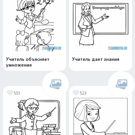
Учитель объясняет
Учитель дает знания
умножение
551
523