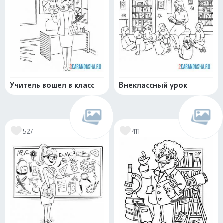
Учитель вошел в класс
Внеклассный урок
527
411