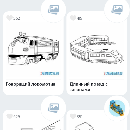
562
415
Говорящий локомотив
Длинный поезд с
вагонами
629
351