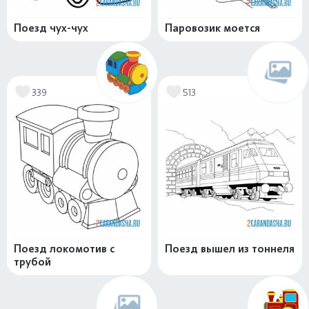
Поезд чух-чух
Паровозик моется
339
513
Поезд локомотив с
Поезд вышел из тоннеля
трубой