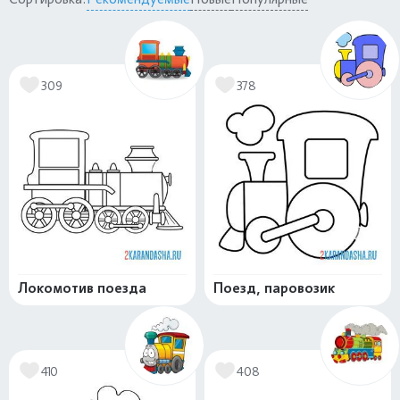
309
378
Локомотив поезда
Поезд, паровозик
410
408