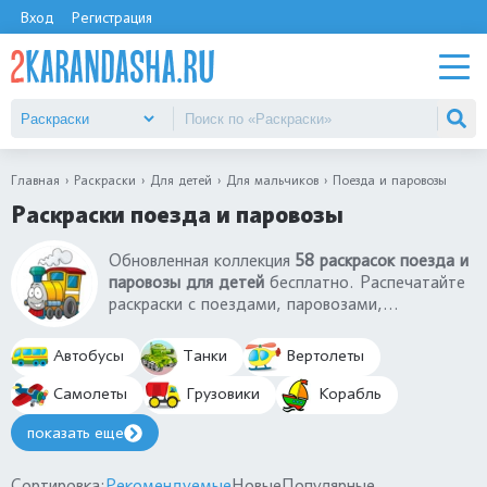
Вход
Регистрация
Главная
Раскраски
Для детей
Для мальчиков
Поезда и паровозы
Раскраски поезда и паровозы
Обновленная коллекция
58 раскрасок поезда и
паровозы для детей
бесплатно. Распечатайте
раскраски с поездами, паровозами,
электричками на А4 бесплатно. Железно-
дорожный транспорт очень нравятся
Автобусы
Танки
Вертолеты
мальчикам, которые с удовольствием
раскрасят поезда, паровозы, вагоны,
Самолеты
Грузовики
Корабль
локомотивы, электрички, метро и другой
показать еще
транспорт. Настоящие и мультяшные раскраски
поезда и паровозы.
Сортировка:
Рекомендуемые
Новые
Популярные