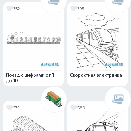
352
395
Поезд с цифрами от 1
Скоростная электричка
до 10
379
580