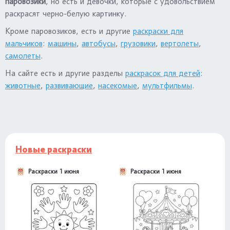
паровозики
, но есть и девочки, которые с удовольствием
раскрасят черно-белую картинку.
Кроме паровозиков, есть и другие
раскраски для
мальчиков
:
машины
,
автобусы
,
грузовики
,
вертолеты
,
самолеты
.
На сайте есть и другие разделы
раскрасок для детей
:
животные
,
развивающие
,
насекомые
,
мультфильмы
.
Новые раскраски
Раскраски 1 июня
Раскраски 1 июня