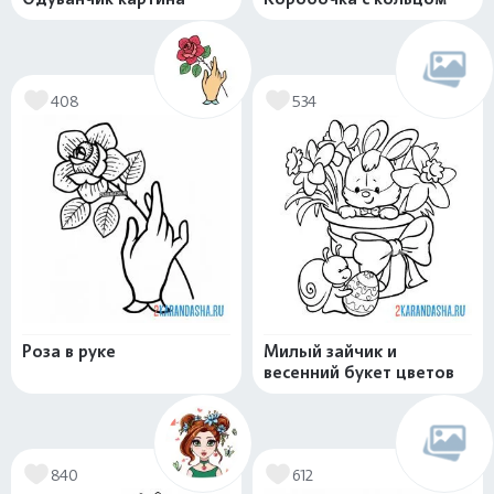
408
534
Роза в руке
Милый зайчик и
весенний букет цветов
840
612