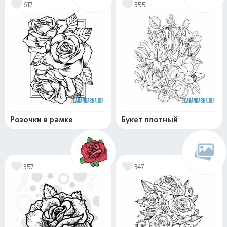
617
355
Розочки в рамке
Букет плотный
357
347