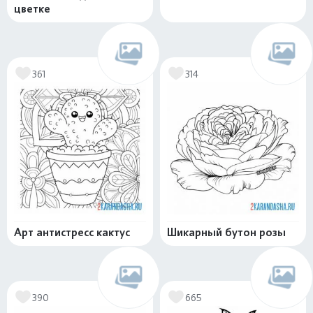
цветке
361
314
Арт антистресс кактус
Шикарный бутон розы
390
665