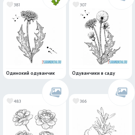
381
307
Одинокий одуванчик
Одуванчики в саду
483
366