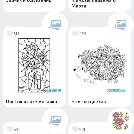
Зайчик и одуванчик
Мимозы в вазе на 8
Марта
314
484
Цветок в вазе мозаика
Ежик из цветов
510
541