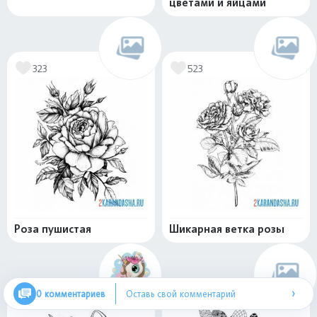
цветами и яйцами
323
523
Роза пушистая
Шикарная ветка розы
›
0 комментариев
Оставь свой комментарий
472
427