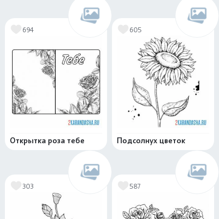
694
605
Открытка роза тебе
Подсолнух цветок
303
587