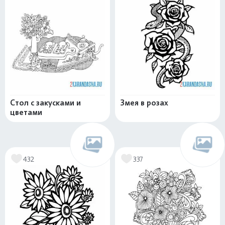
Стол с закусками и
Змея в розах
цветами
432
337