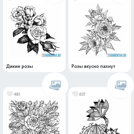
Дикие розы
Розы вкусно пахнут
481
637