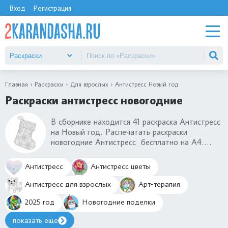
Вход
Регистрация
Главная
Раскраски
Для взрослых
Антистресс Новый год
Раскраски антистресс новогодние
В сборнике находится 41 раскраска Антистресс
на Новый год. Распечатать раскраски
новогодние Антистресс бесплатно на А4.
Лучшие раскраски Антистресс на Новый год
для взрослых. Вы найдете самые милые
Антистресс
Антистресс цветы
праздничные раскраски Антистресс на Новый
год с изображением елки, елочных игрушек,
Антистресс для взрослых
Арт-терапия
деда мороза, рождественские свечи и многое
2025 год
Новогодние поделки
другое. Соберите всю новогоднюю коллекцию
раскрасок антистресс.
показать еще