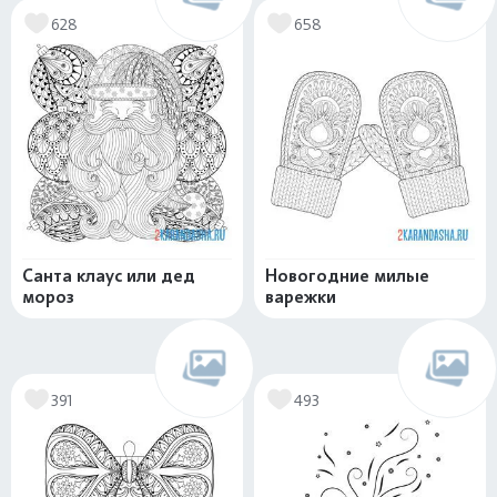
628
658
Санта клаус или дед
Новогодние милые
мороз
варежки
391
493