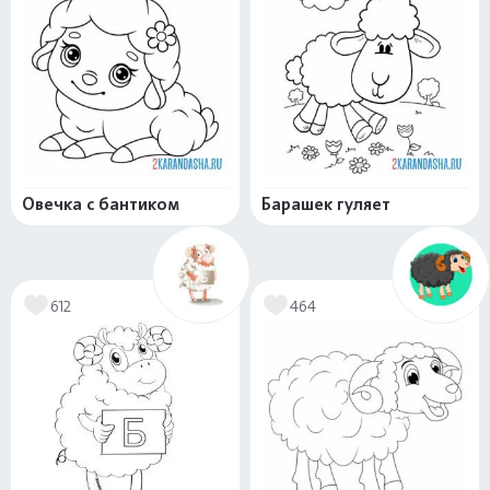
Овечка с бантиком
Барашек гуляет
612
464