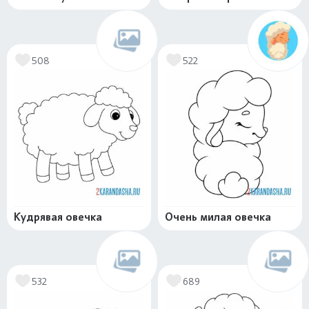
508
522
Кудрявая овечка
Очень милая овечка
532
689