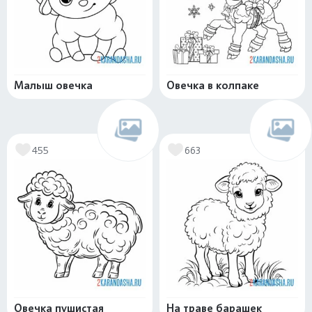
Малыш овечка
Овечка в колпаке
455
663
Овечка пушистая
На траве барашек