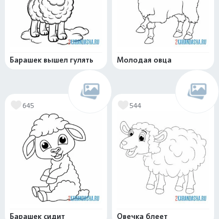
Барашек вышел гулять
Молодая овца
645
544
Барашек сидит
Овечка блеет