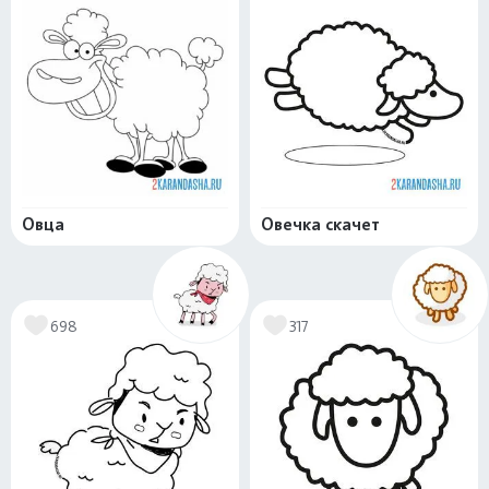
Овца
Овечка скачет
698
317