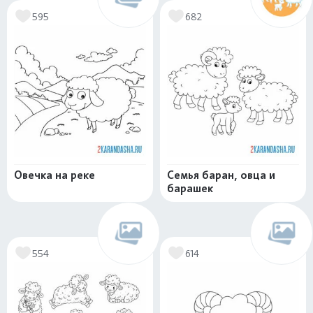
595
682
Овечка на реке
Семья баран, овца и
барашек
554
614