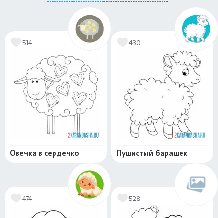
514
430
Овечка в сердечко
Пушистый барашек
474
528