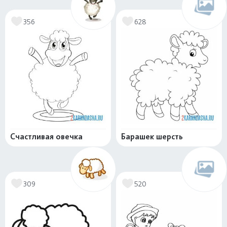
356
628
Счастливая овечка
Барашек шерсть
309
520