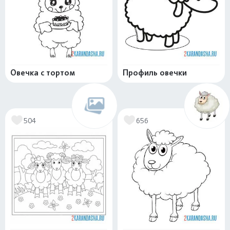
Овечка с тортом
Профиль овечки
504
656