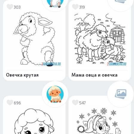
303
319
Овечка крутая
Мама овца и овечка
696
547