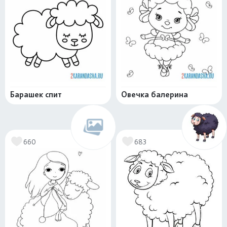
Барашек спит
Овечка балерина
660
683