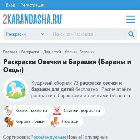
Вход
Регистрация
Главная
Раскраски
Для детей
Овечки, Барашки
Раскраски Овечки и Барашки (Бараны и
Овцы)
Кудрявый сборник
73 раскраски овечки и
барашки для детей
бесплатно. Распечатайте
раскраски с барашками и овечками бесплатно
на А4. Вы найдете шерстяные раскраски
овечки, овцы, барашки, бараны для малышей
Козлы, козлята
Свиньи, поросята
3-4 года, дошкольников 5-6 лет. Раскраски
барашки и овечки - милые рогатые животные,
Коровы, Быки
Лошади
которые часто можно увидеть в деревне.
Сортировка:
Рекомендуемые
Новые
Популярные