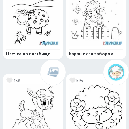
Овечка на пастбище
Барашек за забором
458
595