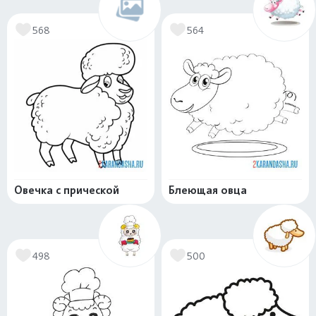
568
564
Овечка с прической
Блеющая овца
498
500