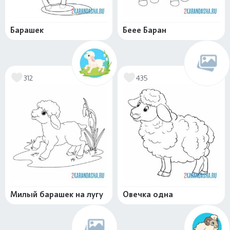
Барашек
Беее Баран
312
435
Милый барашек на лугу
Овечка одна