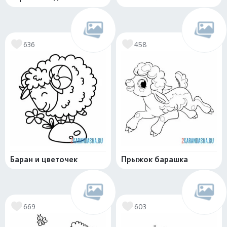
636
458
Баран и цветочек
Прыжок барашка
669
603