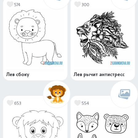
574
300
Лев сбоку
Лев рычит антистресс
653
554