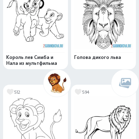
Король лев Симба и
Голова дикого льва
Нала из мультфильма
512
594