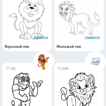
Взрослый лев
Молодой лев
357
699