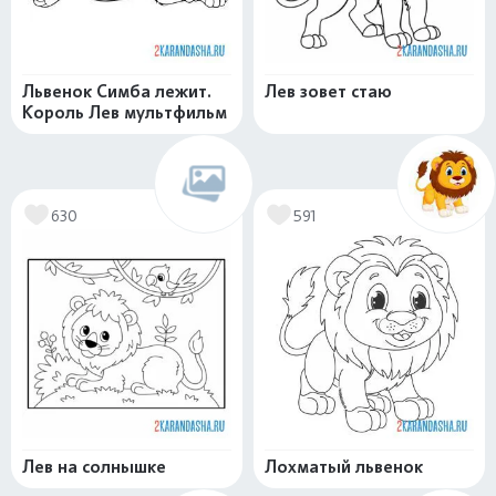
Львенок Симба лежит.
Лев зовет стаю
Король Лев мультфильм
630
591
Лев на солнышке
Лохматый львенок