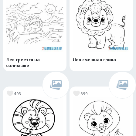
Лев греется на
Лев смешная грива
солнышке
493
699