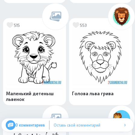
515
553
Маленький детеныш
Голова льва грива
львенок
›
0 комментариев
Оставь свой комментарий
307
445