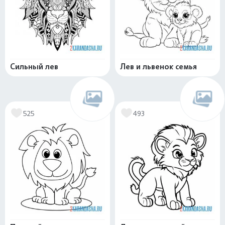
Сильный лев
Лев и львенок семья
525
493