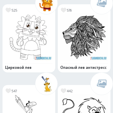
525
576
Цирковой лев
Опасный лев антистресс
547
442