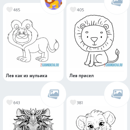
465
405
Лев как из мульика
Лев присел
643
381