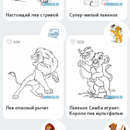
Настоящий лев с гривой
Супер-милый львенок
494
308
Лев опасный рычит
Львенок Симба играет.
Короле лев мультфильм