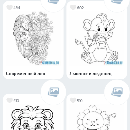
484
602
Современный лев
Львенок и леденец
610
510