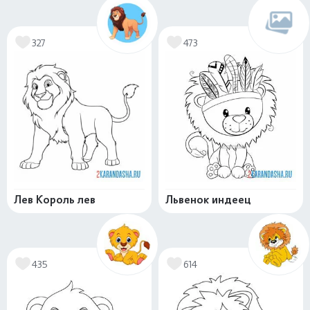
327
473
Лев Король лев
Львенок индеец
435
614