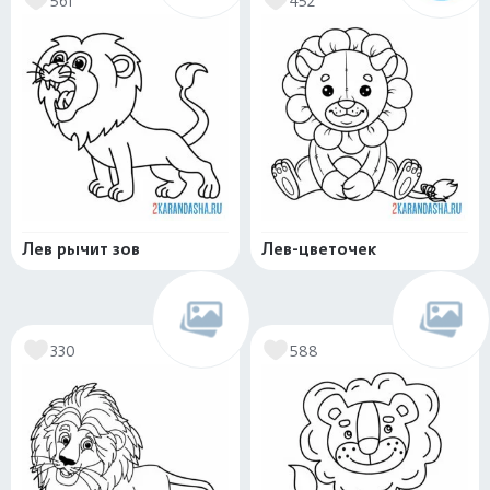
561
452
Лев рычит зов
Лев-цветочек
330
588