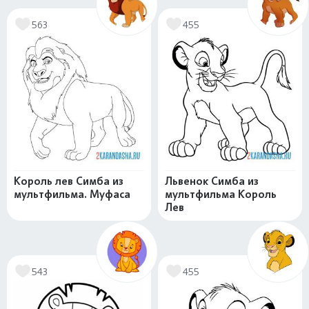
563
455
Король лев Симба из
Львенок Симба из
мультфильма. Муфаса
мультфильма Король
Лев
543
455