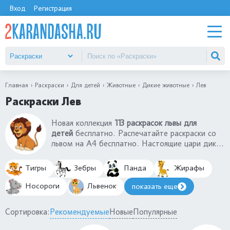
Вход
Регистрация
Главная
Раскраски
Для детей
Животные
Дикие животные
Лев
Раскраски Лев
Новая коллекция
113 раскрасок львы для
детей
бесплатно. Распечатайте раскраски со
львом на А4 бесплатно. Настоящие цари дикой
природы среди раскрасок Львы и львята. Вы
найдете раскраски голова льва с гривой, лев в
Тигры
Зебры
Панда
Жирафы
саванне или маленький львенок. Запаситесь
оранжевыми красками и карандашами, чтобы
Носороги
Львенок
показать еще
раскрасить раскраски Лев и раскраски львенок.
Сортировка:
Рекомендуемые
Новые
Популярные