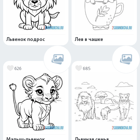
Львенок подрос
Лев в чашке
626
685
Малыш-львенок
Львиная семья