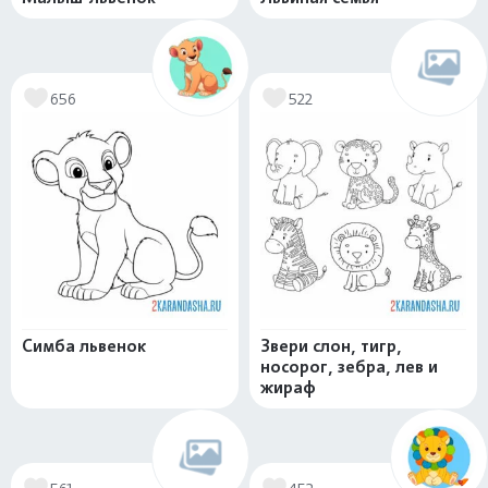
656
522
Симба львенок
Звери слон, тигр,
носорог, зебра, лев и
жираф