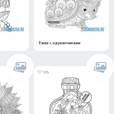
Ежик с одуванчиками
скачать
Распечатать и скачать
535