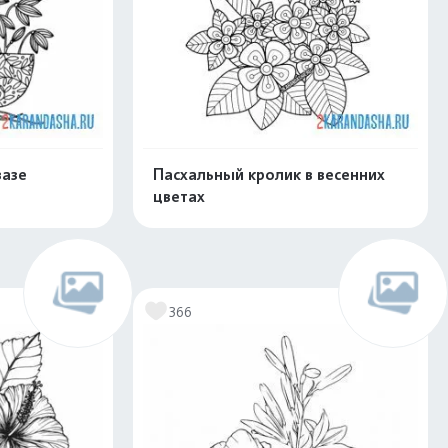
вазе
Пасхальный кролик в весенних
цветах
скачать
Распечатать и скачать
366