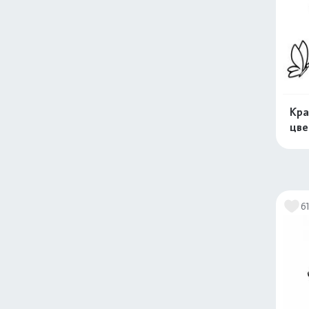
Кра
цв
6