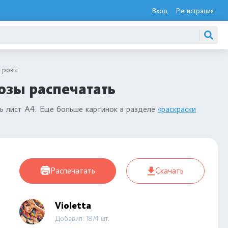
Вход
Регистрация
н розы
озы распечатать
ь лист А4. Еще больше картинок в разделе
«раскраски
Распечатать
Скачать
Violetta
Добавил: 1874 шт.