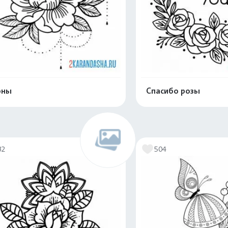
оны
Спасибо розы
Распечатать и скачать
Распечатать и 
32
504