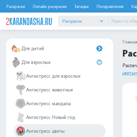
Раскраски
Онлайн раскраски
Загадки
Поздравления
Ка
Главна
Для детей
Рас
Для взрослых
Распеч
цветы»
Антистресс для взрослых
Антистресс животные
Антистресс мандала
Антистресс Новый год
Антистресс цветы