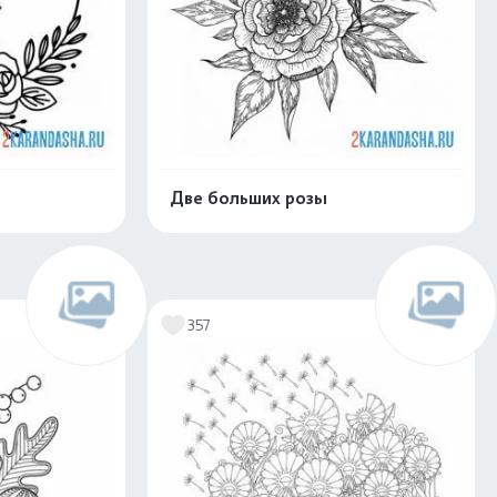
Две больших розы
скачать
Распечатать и скачать
357