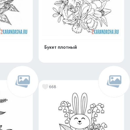
Букет плотный
скачать
Распечатать и скачать
668