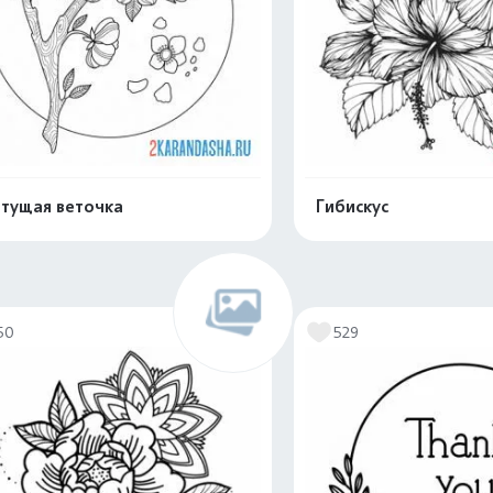
тущая веточка
Гибискус
Распечатать и скачать
Распечатать и 
50
529