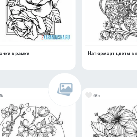
очки в рамке
Натюрморт цветы в 
Распечатать и скачать
Распечатать и 
36
385