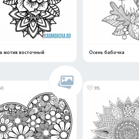
а мотив восточный
Осень бабочка
Распечатать и скачать
Распечатать и 
60
315