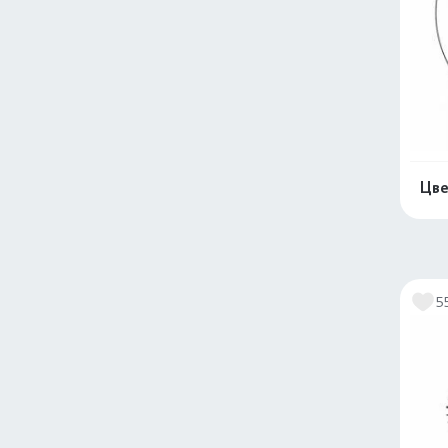
Цве
5