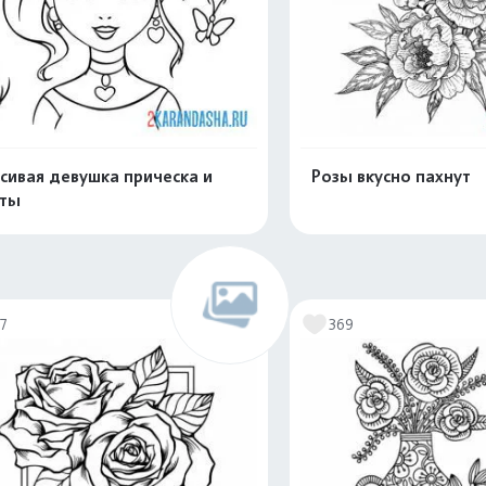
сивая девушка прическа и
Розы вкусно пахнут
еты
Распечатать и скачать
Распечатать и 
17
369