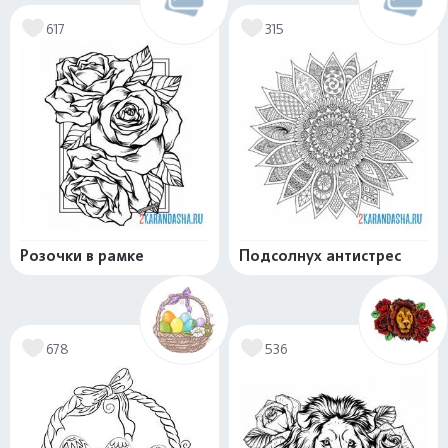
617
315
Розочки в рамке
Подсолнух антистрес
678
536