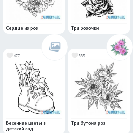
Сердце из роз
Три розочки
477
335
Весенние цветы в
Три бутона роз
детский сад