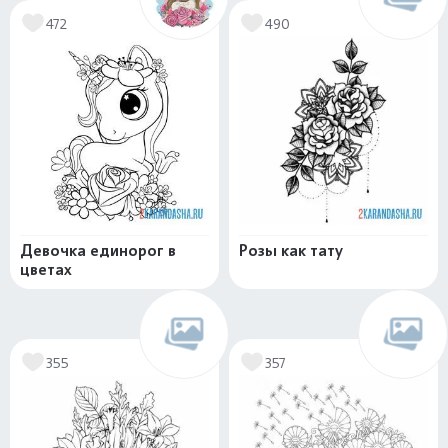
472
490
Девочка единорог в
Розы как тату
цветах
355
357