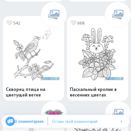
542
668
Скворец птица на
Пасхальный кролик в
цветущей ветке
весенних цветах
›
0 комментариев
Оставь свой комментарий
339
481