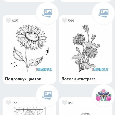
605
599
Подсолнух цветок
Лотос антистресс
372
451