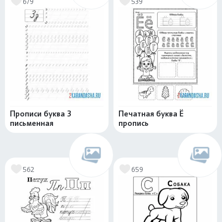
679
539
Прописи буква З
Печатная буква Ё
письменная
пропись
562
659