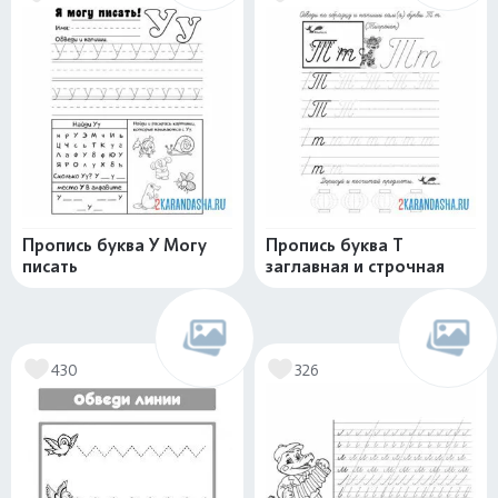
Пропись буква У Могу
Пропись буква Т
писать
заглавная и строчная
430
326