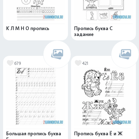
К Л М Н О пропись
Пропись буква С
задание
679
421
Большая пропись буква
Пропись буква Ё и Ж