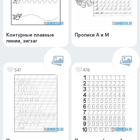
Контурные плавные
Прописи А и М
линии, зигзаг
547
478