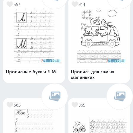
557
344
Прописные буквы Л М
Пропись для самых
маленьких
665
365