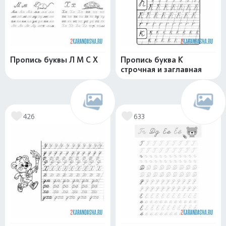
Пропись буквы Л М С Х
Пропись буква К
строчная и заглавная
426
633