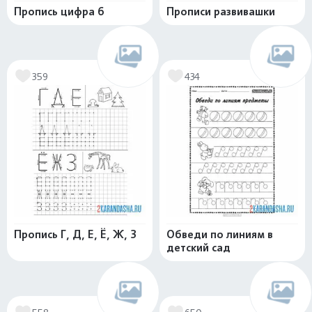
Пропись цифра 6
Прописи развивашки
359
434
Пропись Г, Д, Е, Ё, Ж, З
Обведи по линиям в
детский сад