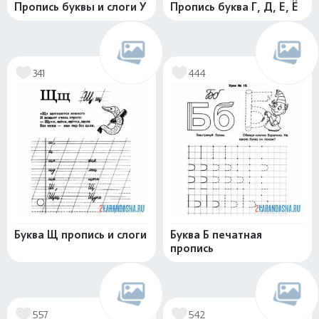
Пропись буквы и слоги У
Пропись буква Г, Д, Е, Ё
341
444
Буква Щ пропись и слоги
Буква Б печатная
пропись
557
542