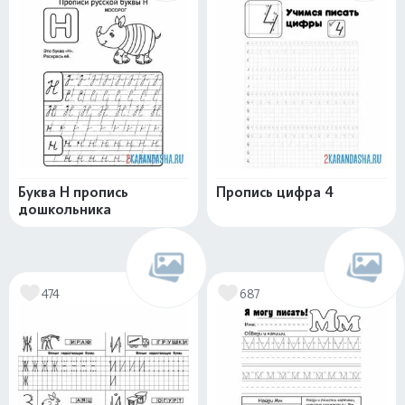
Буква Н пропись
Пропись цифра 4
дошкольника
474
687