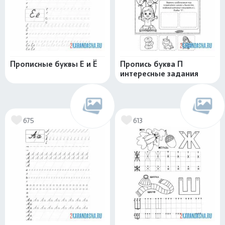
Прописные буквы Е и Ё
Пропись буква П
интересные задания
675
613