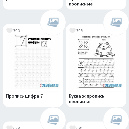
прописные
390
398
Пропись цифра 7
Буква ж пропись
прописная
638
681