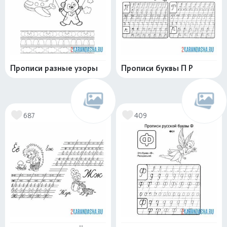
Прописи разные узоры
Прописи буквы П Р
687
409