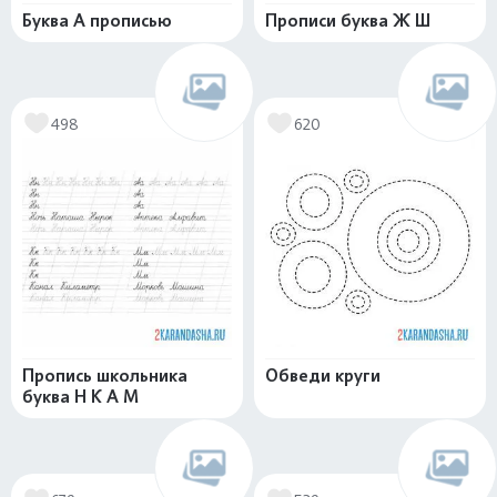
Буква А прописью
Прописи буква Ж Ш
498
620
Пропись школьника
Обведи круги
буква Н К А М