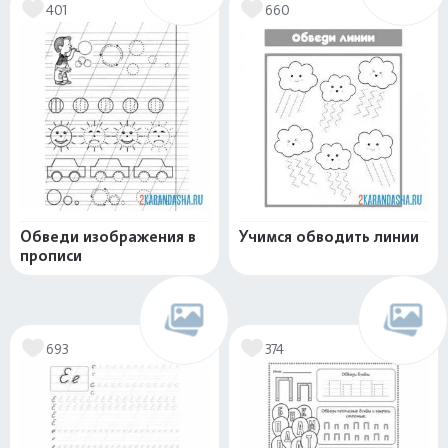
401
660
Обведи изображения в
Учимся обводить линии
прописи
693
374