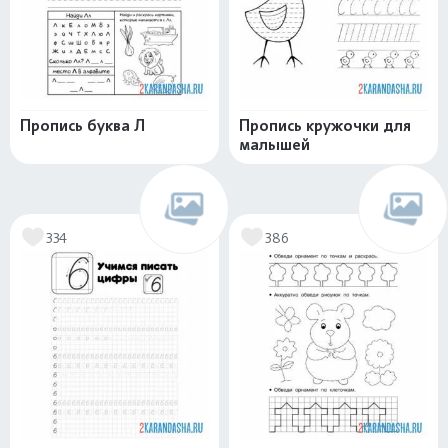
Пропись буква Л
Пропись кружочки для
малышей
334
386