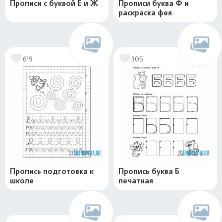
Прописи с буквой Ё и Ж
Прописи буква Ф и
раскраска фея
619
305
Пропись подготовка к
Пропись буква Б
школе
печатная