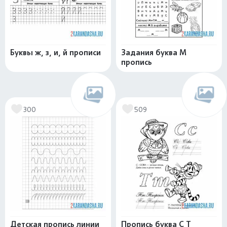
Буквы ж, з, и, й прописи
Задания буква М
пропись
300
509
Детская пропись линии
Пропись буква С Т