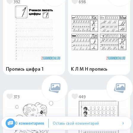
392
698
Пропись цифра 1
К Л М Н пропись
373
449
›
0 комментариев
Оставь свой комментарий