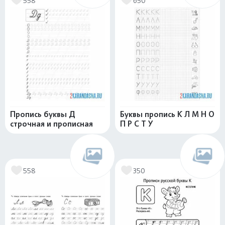
558
650
Пропись буквы Д
Буквы пропись К Л М Н О
строчная и прописная
П Р С Т У
558
350