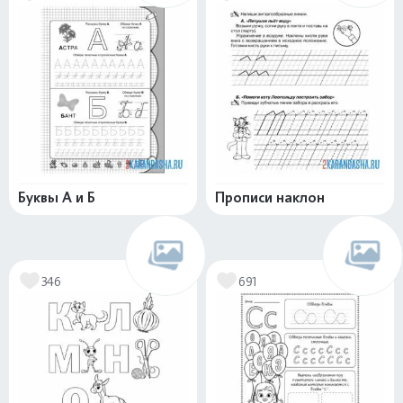
Буквы А и Б
Прописи наклон
346
691