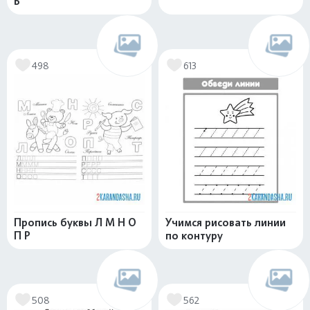
Б
498
613
Пропись буквы Л М Н О
Учимся рисовать линии
П Р
по контуру
508
562