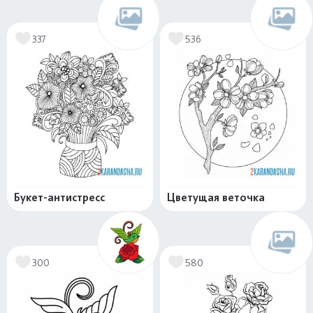
337
536
Букет-антистресс
Цветущая веточка
300
580