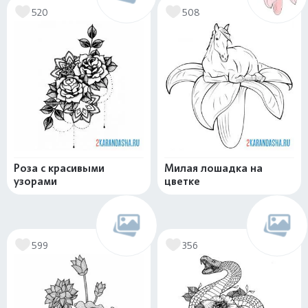
520
508
Роза с красивыми
Милая лошадка на
узорами
цветке
599
356