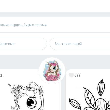
 комментариев, будьте первым
72
699