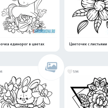
очка единорог в цветах
Цветочек с листьями
Распечатать и скачать
Распечатать и 
34
594