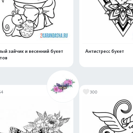
ый зайчик и весенний букет
Антистресс букет
тов
Распечатать и скачать
Распечатать и 
54
300