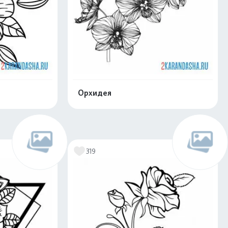
Орхидея
скачать
Распечатать и скачать
319