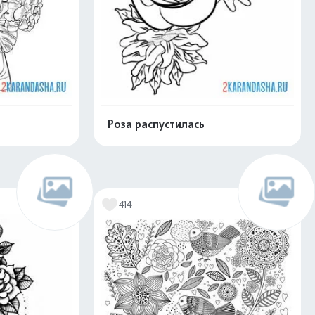
Роза распустилась
скачать
Распечатать и скачать
414