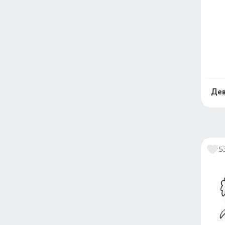
Дев
5