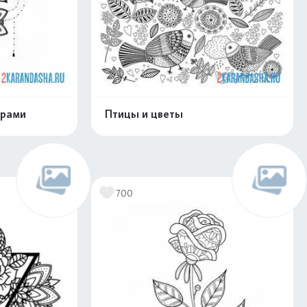
орами
Птицы и цветы
скачать
Распечатать и скачать
700