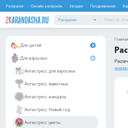
Раскраски
Онлайн раскраски
Загадки
Поздравления
Ка
Главна
Для детей
Рас
Для взрослых
Распеч
«раскр
Антистресс для взрослых
Антистресс животные
Антистресс мандала
Антистресс Новый год
Антистресс цветы