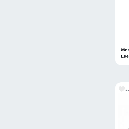
Мил
цве
3