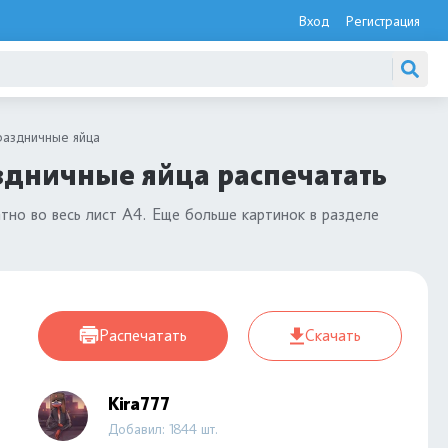
Вход
Регистрация
раздничные яйца
здничные яйца распечатать
тно во весь лист А4. Еще больше картинок в разделе
Распечатать
Скачать
Kira777
Добавил: 1844 шт.