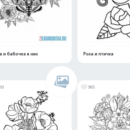
а и бабочка в них
Роза и птичка
Распечатать и скачать
Распечатать и 
00
385