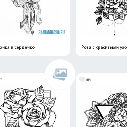
очка и сердечко
Роза с красивыми уз
Распечатать и скачать
Распечатать и 
17
419