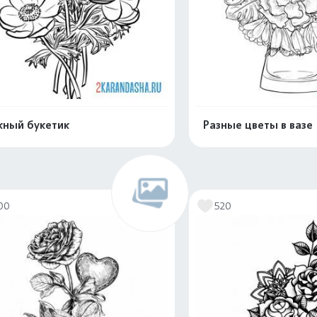
ный букетик
Разные цветы в вазе
Распечатать и скачать
Распечатать и 
00
520