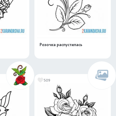
Розочка распустилась
скачать
Распечатать и скачать
509