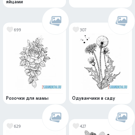
яйцами
699
307
Розочки для мамы
Одуванчики в саду
629
427