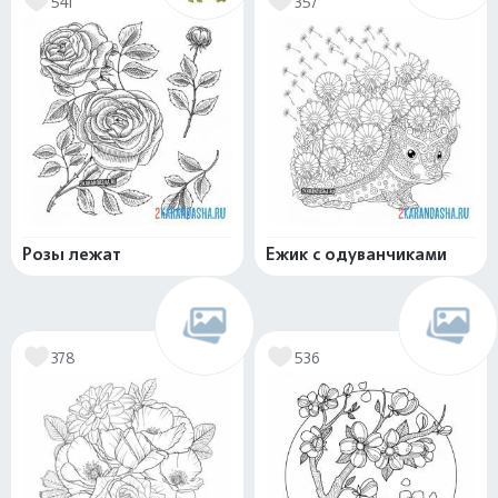
541
357
Розы лежат
Ежик с одуванчиками
378
536