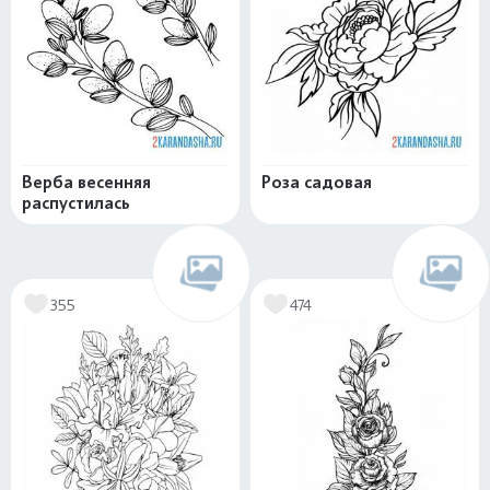
Верба весенняя
Роза садовая
распустилась
355
474