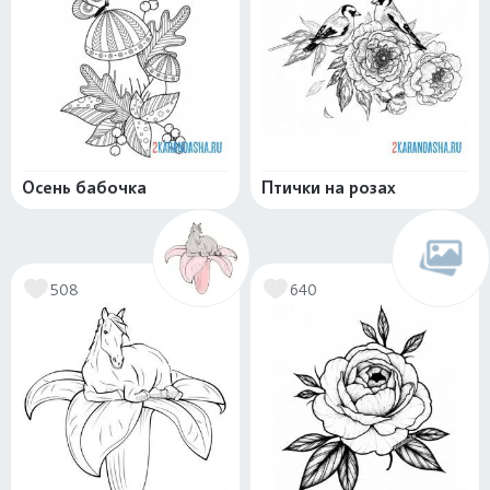
Осень бабочка
Птички на розах
508
640