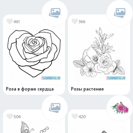
461
366
Роза в форме сердца
Розы растение
504
420