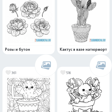
Розы и бутон
Кактус в вазе натюрморт
361
516