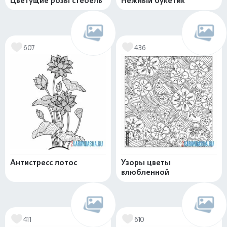
Цветущие розы стебель
Нежный букетик
607
436
Антистресс лотос
Узоры цветы
влюбленной
411
610