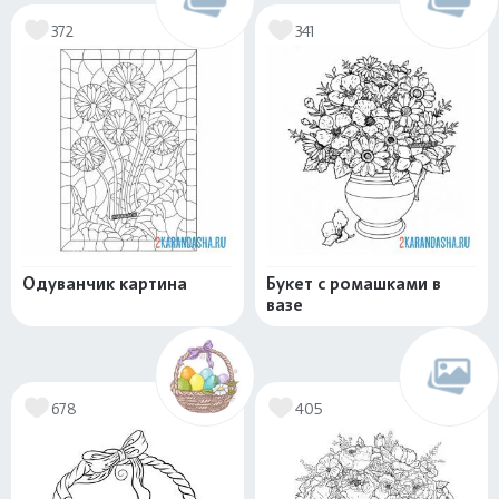
372
341
Одуванчик картина
Букет с ромашками в
вазе
678
405