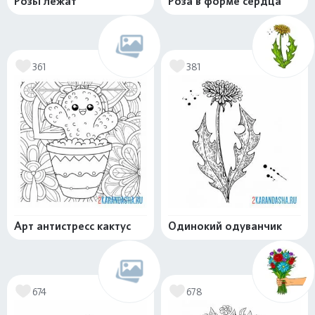
Розы лежат
Роза в форме сердца
361
381
Арт антистресс кактус
Одинокий одуванчик
674
678