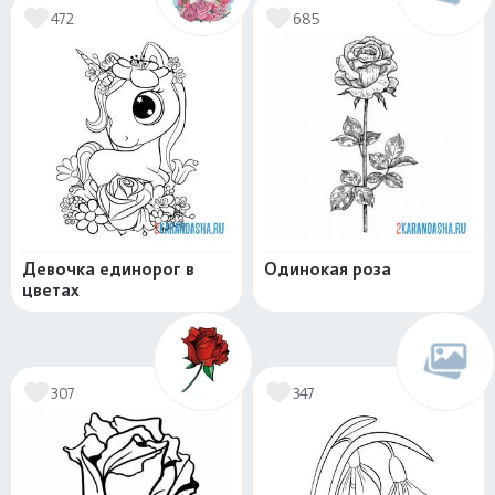
472
685
Девочка единорог в
Одинокая роза
цветах
307
347