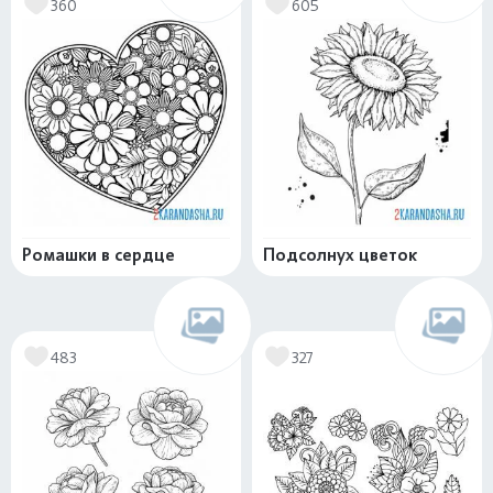
360
605
Ромашки в сердце
Подсолнух цветок
483
327