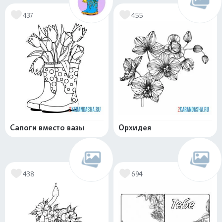
437
455
Сапоги вместо вазы
Орхидея
438
694