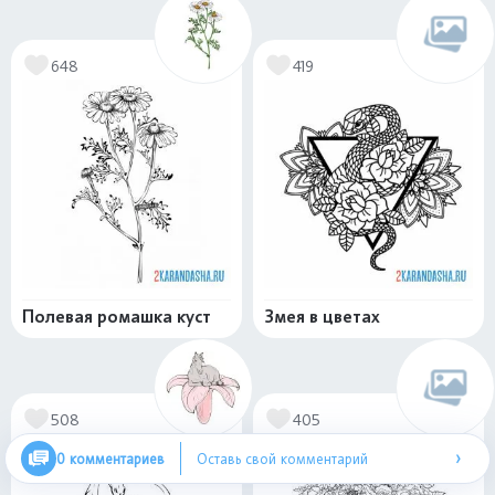
648
419
Полевая ромашка куст
Змея в цветах
508
405
›
0 комментариев
Оставь свой комментарий