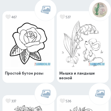
467
537
Простой бутон розы
Мышка и ландыши
весной
337
536