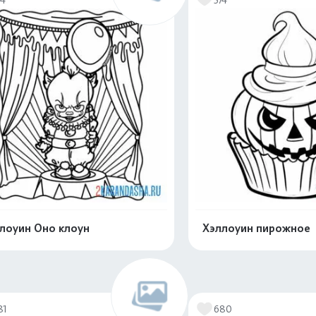
лоуин Оно клоун
Хэллоуин пирожное
Распечатать и скачать
Распечатать и 
81
680