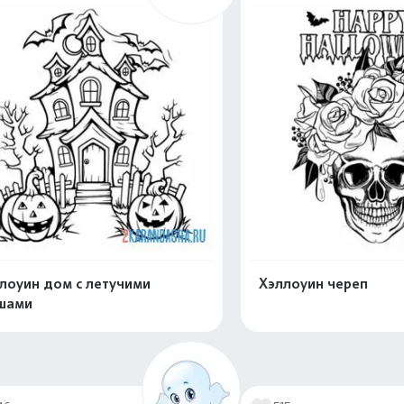
лоуин дом с летучими
Хэллоуин череп
шами
Распечатать и скачать
Распечатать и 