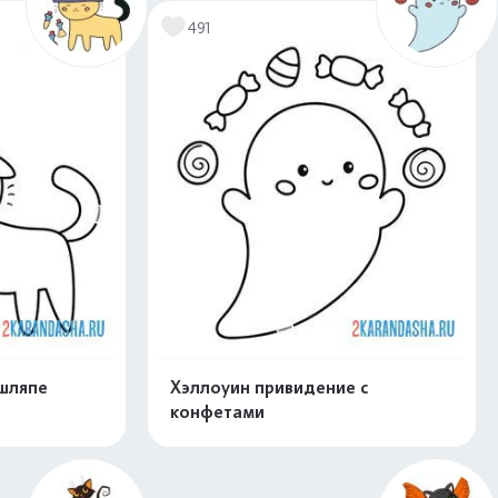
491
 шляпе
Хэллоуин привидение с
конфетами
скачать
Распечатать и скачать