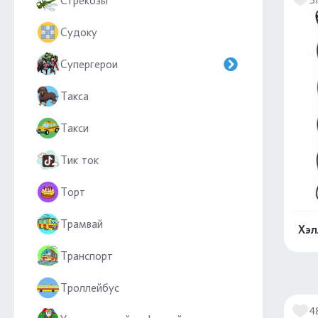
Стрекозы
Судоку
Супергерои
Такса
Такси
Тик ток
Торт
Трамвай
Хэл
Транспорт
Троллейбус
4