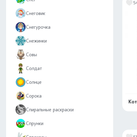
5
Снеговик
Снегурочка
Снежинки
Совы
Солдат
Солнце
Сорока
Кот
Спиральные раскраски
Спрунки
5