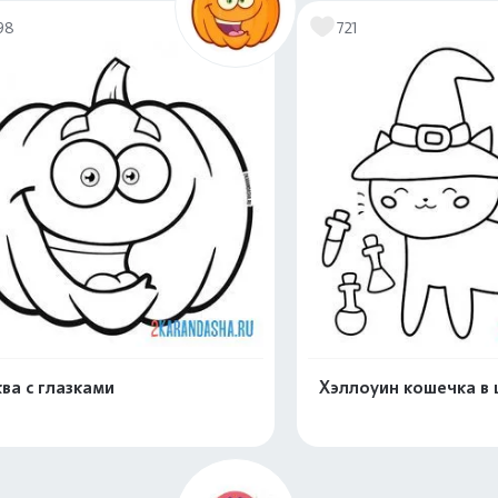
98
721
ва с глазками
Хэллоуин кошечка в
Распечатать и скачать
Распечатать и 