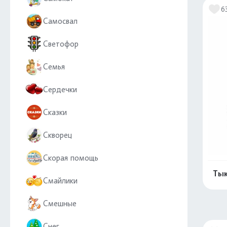
6
Самосвал
Светофор
Семья
Сердечки
Сказки
Скворец
Скорая помощь
Тык
Смайлики
Смешные
Снег