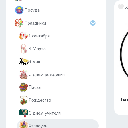
5
Посуда
Праздники
1 сентября
8 Марта
9 мая
С днем рождения
Пасха
Тык
Рождество
С днем учителя
Хэллоуин