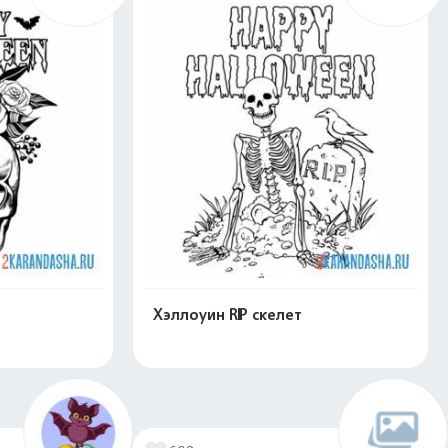
Хэллоуин RIP скелет
скачать
Распечатать и скачать