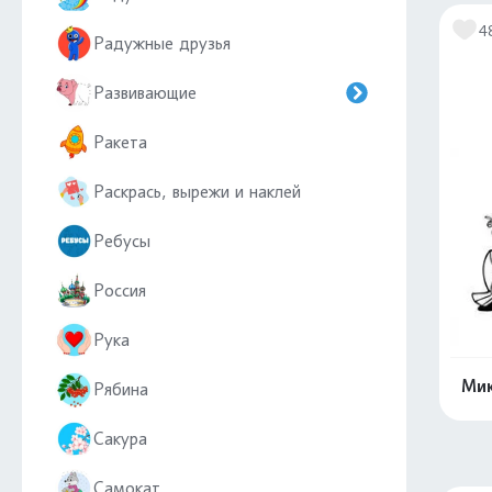
4
Радужные друзья
Развивающие
Ракета
Раскрась, вырежи и наклей
Ребусы
Россия
Рука
Мик
Рябина
Сакура
Самокат