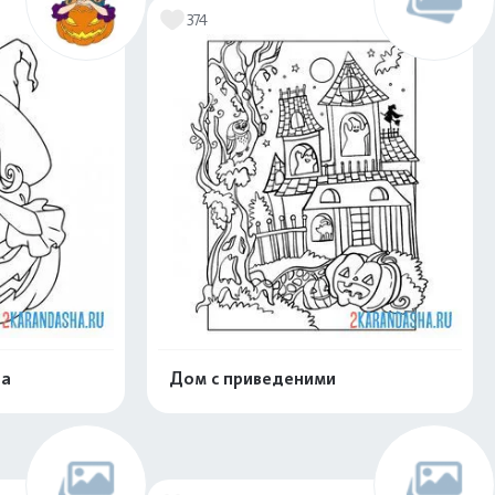
374
ва
Дом с приведеними
скачать
Распечатать и скачать