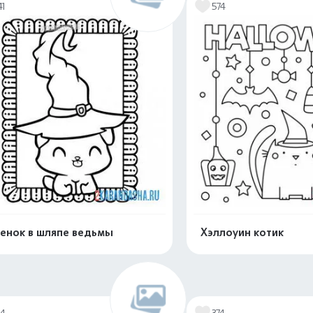
41
574
енок в шляпе ведьмы
Хэллоуин котик
Распечатать и скачать
Распечатать и 
14
374