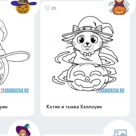
311
уин
Котик и тыква Хэллоуин
скачать
Распечатать и скачать