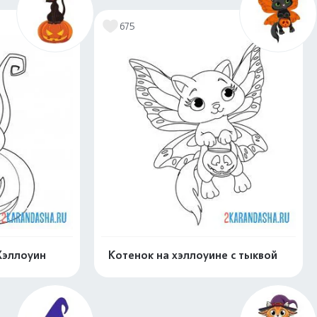
675
Хэллоуин
Котенок на хэллоуине с тыквой
скачать
Распечатать и скачать