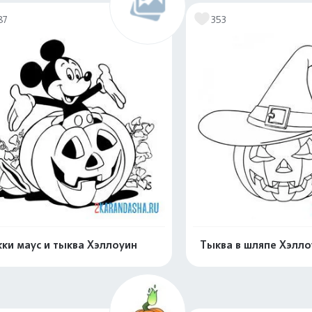
87
353
ки маус и тыква Хэллоуин
Тыква в шляпе Хэлло
Распечатать и скачать
Распечатать и 