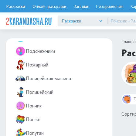
Раскраски
Онлайн раскраски
Загадки
Поздравления
Ка
Повар
Подарки
Подводная лодка
Главна
Рас
Подснежники
Пожарный
Полицейская машина
Полицейский
Т
Пончик
Сортир
Поп-ит
Попугаи