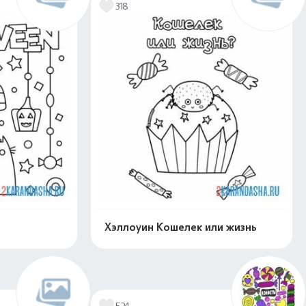
318
Хэллоуин Кошелек или жизнь
скачать
Распечатать и скачать
524