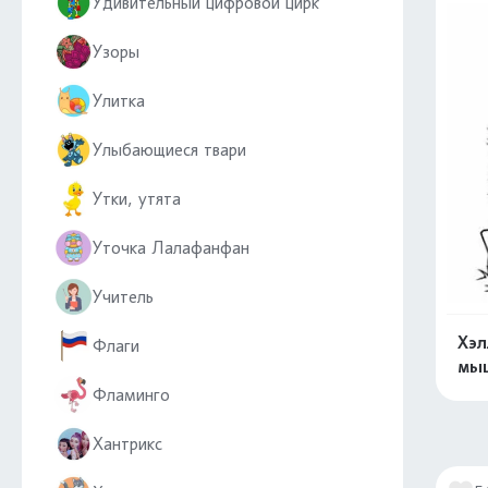
Удивительный цифровой цирк
Узоры
Улитка
Улыбающиеся твари
Утки, утята
Уточка Лалафанфан
Учитель
Хэл
Флаги
мы
Фламинго
Хантрикс