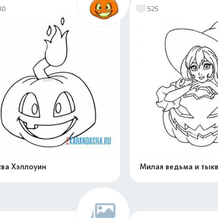
30
525
ва Хэллоуин
Милая ведьма и тык
Распечатать и скачать
Распечатать и 