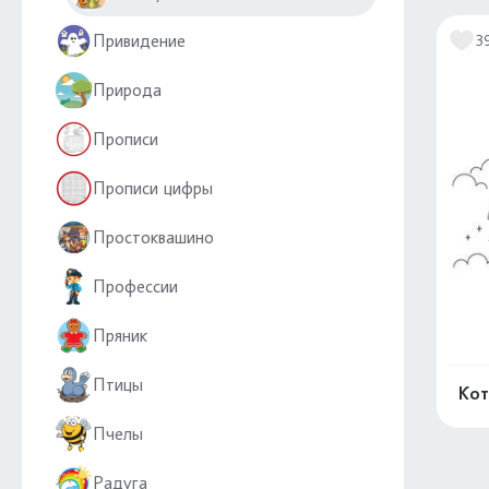
Привидение
3
Природа
Прописи
Прописи цифры
Простоквашино
Профессии
Пряник
Птицы
Кот
Пчелы
Радуга