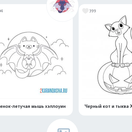
94
399
енок-летучая мышь хэллоуин
Черный кот и тыква 
Распечатать и скачать
Распечатать и 