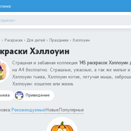
ртинки
я
Раскраски
Для детей
Праздники
Хэллоуин
краски Хэллоуин
Страшная и забавная коллекция
145 раскрасок Хэллоуин
на А4 бесплатно. Страшные, ужасные, а так же милые и
Хэллоуин тыква, Хэллоуин котик, летучая мышь, заброше
Хэллоуин: кошелек или жизнь
ыква
Привидение
овка:
Рекомендуемые
Новые
Популярные