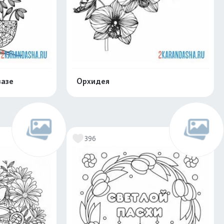
вазе
Орхидея
скачать
Распечатать и скачать
396