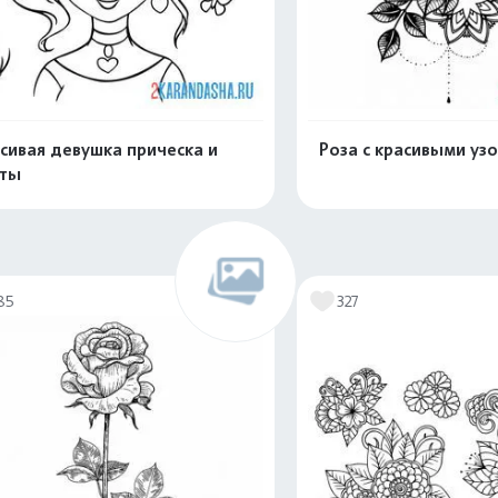
сивая девушка прическа и
Роза с красивыми уз
еты
Распечатать и скачать
Распечатать и 
85
327