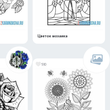
Цветок мозаика
скачать
Распечатать и скачать
510