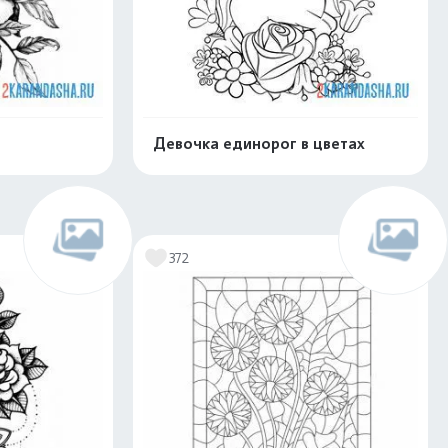
Девочка единорог в цветах
скачать
Распечатать и скачать
372