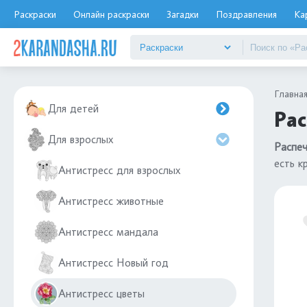
Раскраски
Онлайн раскраски
Загадки
Поздравления
Ка
Главна
Для детей
Рас
Для взрослых
Распеч
есть к
Антистресс для взрослых
Антистресс животные
Антистресс мандала
Антистресс Новый год
Антистресс цветы