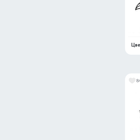
Цве
8