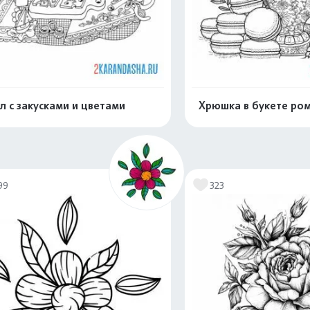
л с закусками и цветами
Хрюшка в букете ро
Распечатать и скачать
Распечатать и 
99
323