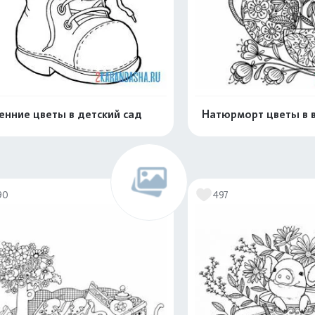
енние цветы в детский сад
Натюрморт цветы в 
Распечатать и скачать
Распечатать и 
90
497