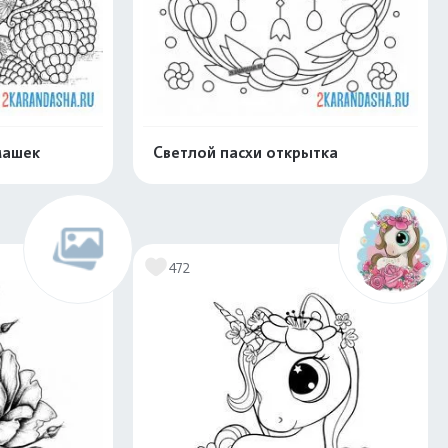
машек
Светлой пасхи открытка
скачать
Распечатать и скачать
472