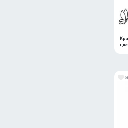
Кра
цв
6