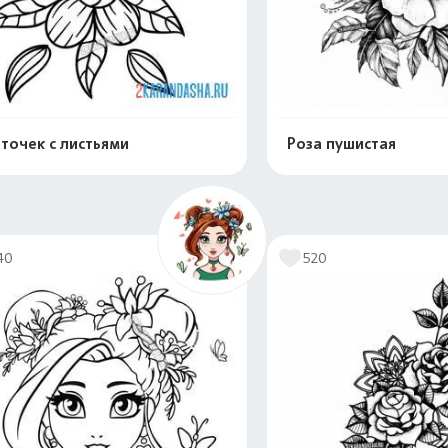
точек с листьями
Роза пушистая
Распечатать и скачать
Распечатать и 
40
520