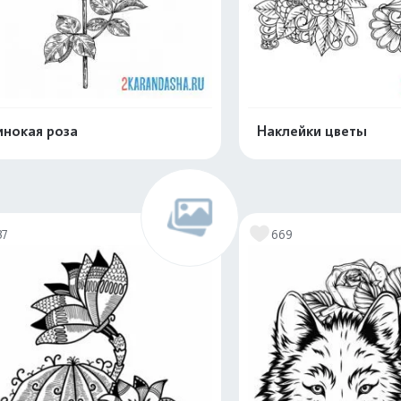
нокая роза
Наклейки цветы
Распечатать и скачать
Распечатать и 
37
669