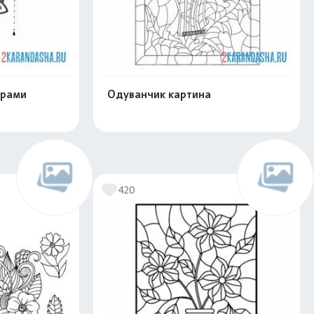
орами
Одуванчик картина
скачать
Распечатать и скачать
420