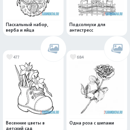
Пасхальный набор,
Подсолнухи для
верба и яйца
антистресс
477
684
Весенние цветы в
Одна роза с шипами
детский сад