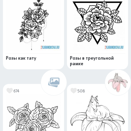
Розы как тату
Розы в треугольной
рамке
674
508