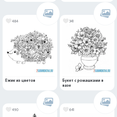
484
341
Ежик из цветов
Букет с ромашками в
вазе
490
641