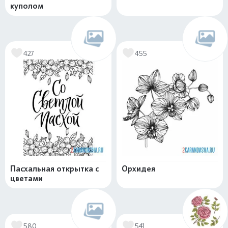
куполом
427
455
Пасхальная открытка с
Орхидея
цветами
580
541