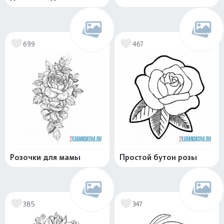
699
467
Розочки для мамы
Простой бутон розы
385
347