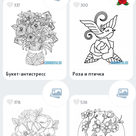
337
300
Букет-антистресс
Роза и птичка
378
536