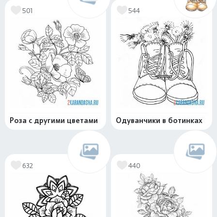
501
544
Роза с другими цветами
Одуванчики в ботинках
632
440