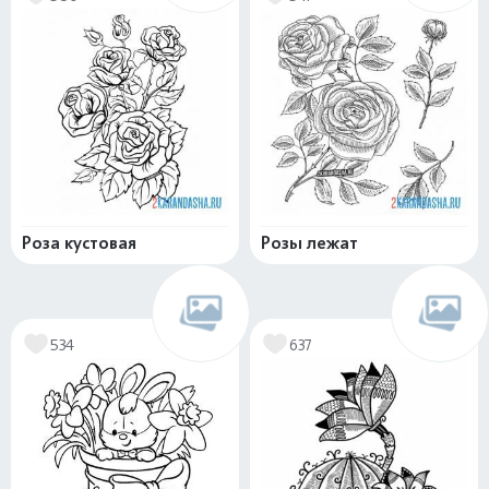
Роза кустовая
Розы лежат
534
637