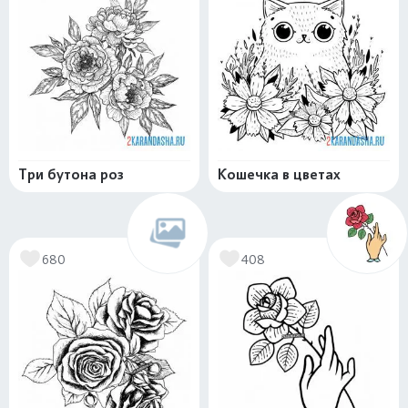
Три бутона роз
Кошечка в цветах
680
408