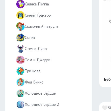
Свинка Пеппа
Синий Трактор
Сказочный патруль
Соник
Стич и Лило
Том и Джерри
Три кота
Буб
Феи Винкс
Холодное сердце
Холодное сердце 2
5