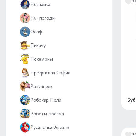
6
Незнайка
Ну, погоди
Олаф
Пикачу
Покемоны
Прекрасная София
Рапунцель
Робокар Поли
Буб
Роботы-поезда
Русалочка Ариэль
3