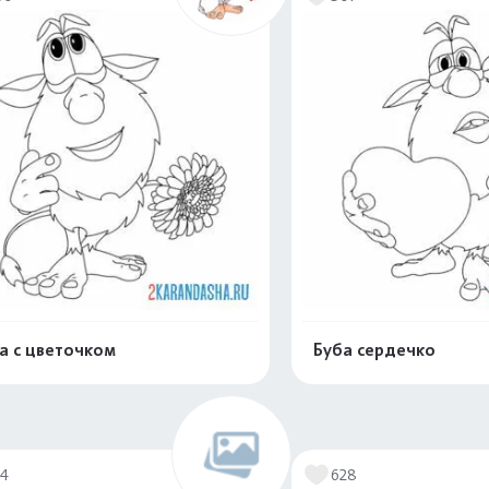
а с цветочком
Буба сердечко
Распечатать и скачать
Распечатать и 
14
628