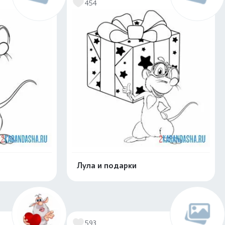
454
Лула и подарки
скачать
Распечатать и скачать
593