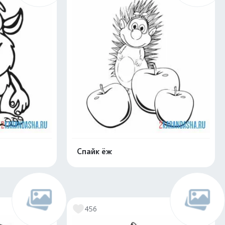
Спайк ёж
скачать
Распечатать и скачать
456