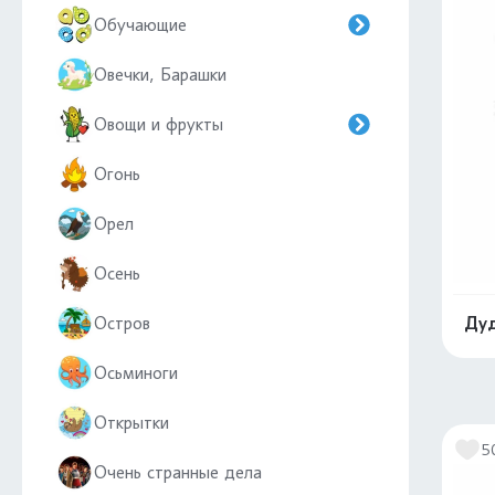
Обучающие
Овечки, Барашки
Овощи и фрукты
Огонь
Орел
Осень
Остров
Дуд
Осьминоги
Открытки
5
Очень странные дела