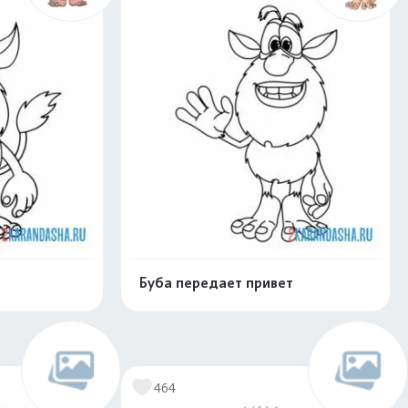
Буба передает привет
скачать
Распечатать и скачать
464