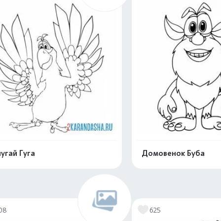
угай Гуга
Домовенок Буба
Распечатать и скачать
Распечатать и 
08
625