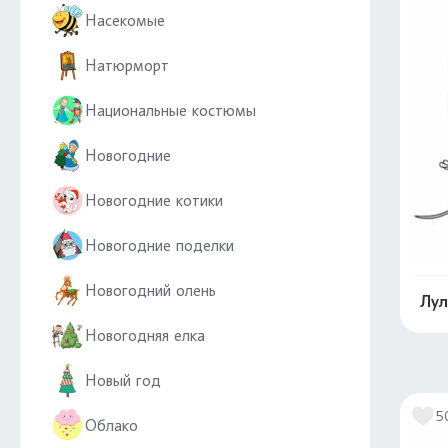
Насекомые
Натюрморт
Национальные костюмы
Новогодние
Новогодние котики
Новогодние поделки
Новогодний олень
Лул
Новогодняя елка
Новый год
5
Облако