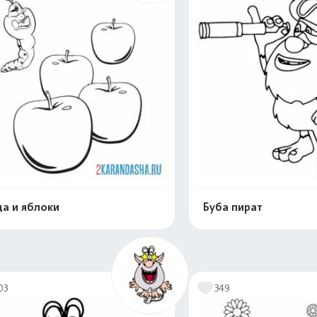
а и яблоки
Буба пират
Распечатать и скачать
Распечатать и 
03
349