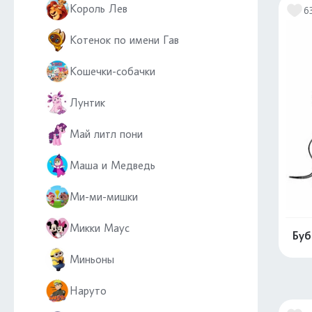
Король Лев
6
Котенок по имени Гав
Кошечки-собачки
Лунтик
Май литл пони
Маша и Медведь
Ми-ми-мишки
Микки Маус
Буб
Миньоны
Наруто