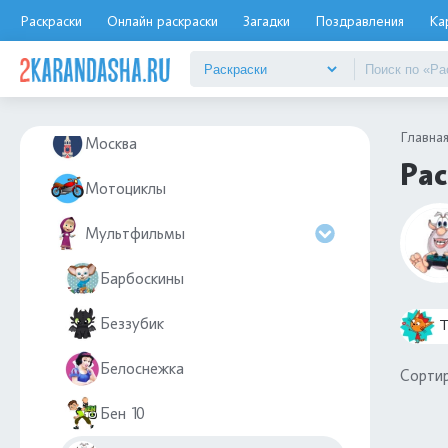
Море
Раскраски
Онлайн раскраски
Загадки
Поздравления
Ка
Мороженое
Морские обитатели
Главна
Москва
Рас
Мотоциклы
Мультфильмы
Барбоскины
Беззубик
Т
Белоснежка
Сортир
Бен 10