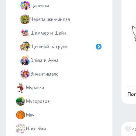
Царевны
Черепашки-ниндзя
Шиммер и Шайн
Щенячий патруль
Эльза и Анна
Энчантималс
Муравьи
Поп
Мусоровоз
Мяч
Наклейки
4