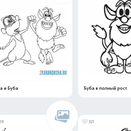
а и Буба
Буба в полный рост
Распечатать и скачать
Распечатать и 
09
321