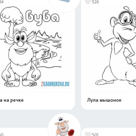
84
526
а на речке
Лула мышонок
Распечатать и скачать
Распечатать и 
60
501