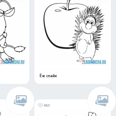
Ёж спайк
скачать
Распечатать и скачать
463