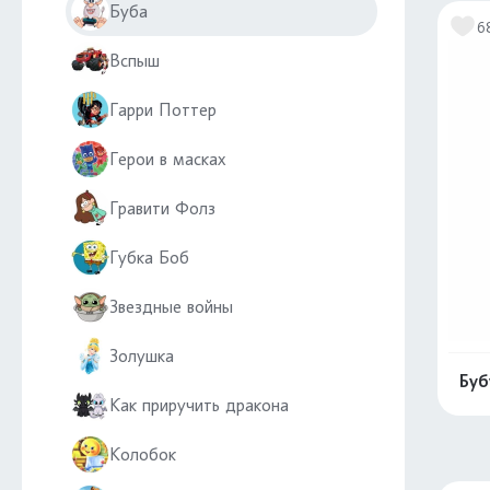
Буба
6
Вспыш
Гарри Поттер
Герои в масках
Гравити Фолз
Губка Боб
Звездные войны
Золушка
Буб
Как приручить дракона
Колобок