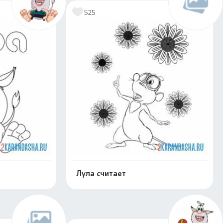
525
Лула считает
скачать
Распечатать и скачать