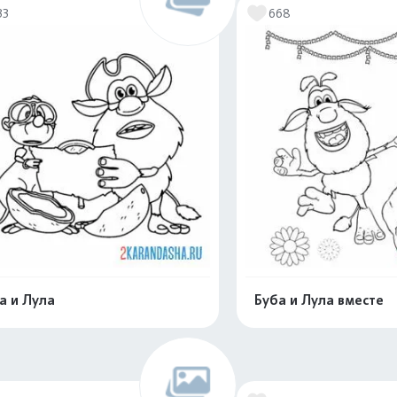
33
668
а и Лула
Буба и Лула вместе
Распечатать и скачать
Распечатать и 