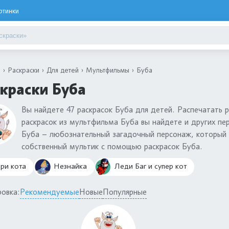
ртинки
я
Раскраски
Для детей
Мультфильмы
Буба
краски Буба
Вы найдете 47 раскрасок Буба для детей. Распечатать 
раскрасок из мультфильма Буба вы найдете и других пе
Буба – любознательный загадочный персонаж, который 
собственный мультик с помощью раскрасок Буба.
ри кота
Незнайка
Леди Баг и супер кот
овка:
Рекомендуемые
Новые
Популярные