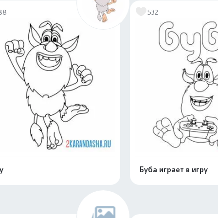
88
532
у
Буба играет в игру
Распечатать и скачать
Распечатать и 