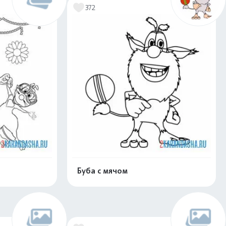
372
Буба с мячом
скачать
Распечатать и скачать