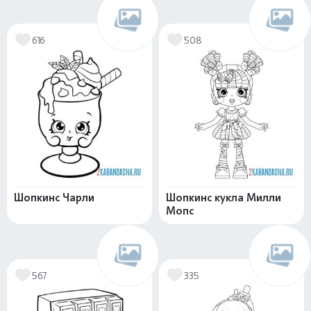
616
508
Шопкинс Чарли
Шопкинс кукла Милли
Мопс
567
335