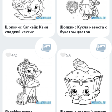
Шопкинс Капкейк Квин
Шопкинс Кукла невеста с
сладкий кексик
букетом цветов
472
576
Shopkins кукла
Шопкинс сладкий кексик