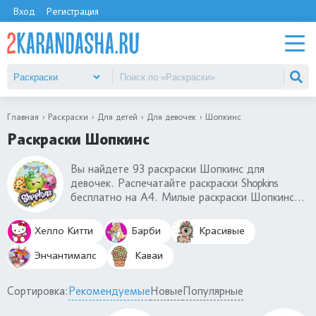
Вход
Регистрация
Главная
Раскраски
Для детей
Для девочек
Шопкинс
Раскраски Шопкинс
Вы найдете 93 раскраски Шопкинс для
девочек. Распечатайте раскраски Shopkins
бесплатно на А4. Милые раскраски Шопкинс
для девочек - это коллекционные игрушки и
любимые мультфильм с забавными
Хелло Китти
Барби
Красивые
персонажами. Среди раскрасок Шопкинс вы
найдите куклы, разные фигурки еды, овощей,
Энчантималс
Каваи
фруктов, сладостей, бижутерии и многое
другие.
Сортировка:
Рекомендуемые
Новые
Популярные