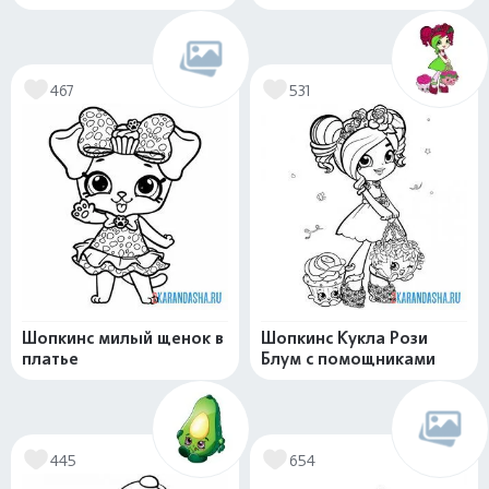
467
531
Шопкинс милый щенок в
Шопкинс Кукла Рози
платье
Блум с помощниками
445
654