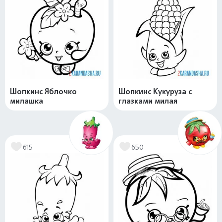
Шопкинс Яблочко
Шопкинс Кукуруза с
милашка
глазками милая
615
650