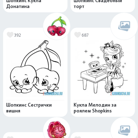
Шопкинс Кукла
Шопкинс Свадебный
Донатина
торт
392
687
Шопкинс Сестрички
Кукла Мелодин за
вишня
роялем Shopkins