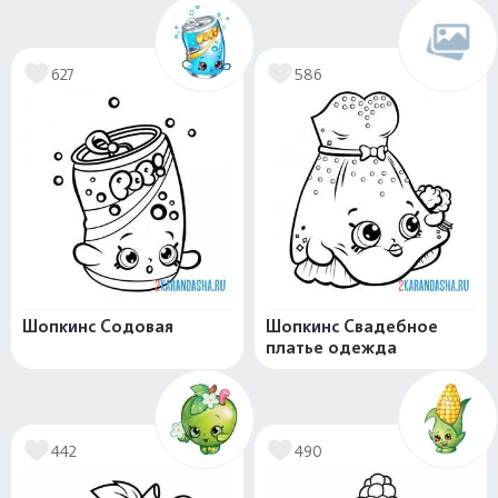
627
586
Шопкинс Содовая
Шопкинс Свадебное
платье одежда
442
490