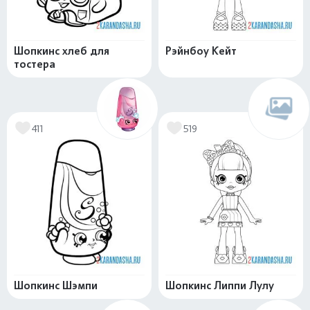
Шопкинс хлеб для
Рэйнбоу Кейт
тостера
411
519
Шопкинс Шэмпи
Шопкинс Липпи Лулу