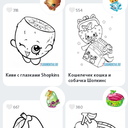
318
554
Киви с глазками Shopkins
Кошелечек кошка и
собачка Шопкинс
667
380