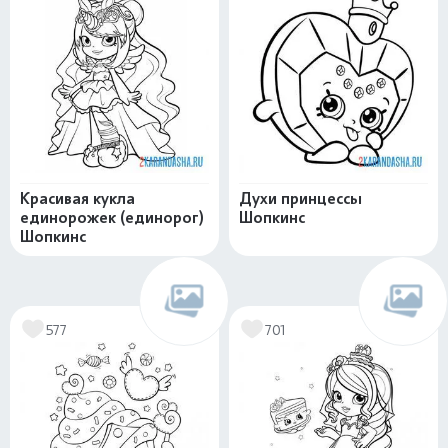
Красивая кукла
Духи принцессы
единорожек (единорог)
Шопкинс
Шопкинс
577
701