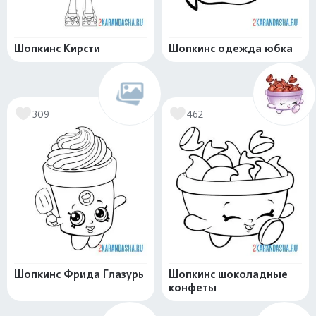
Шопкинс Кирсти
Шопкинс одежда юбка
309
462
Шопкинс Фрида Глазурь
Шопкинс шоколадные
конфеты