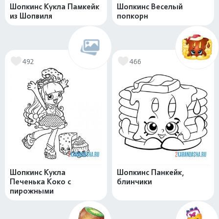
Шопкинс Кукла Памкейк
Шопкинс Веселый
из Шопвиля
попкорн
492
466
Шопкинс Кукла
Шопкинс Панкейк,
Печенька Коко с
блинчики
пирожными