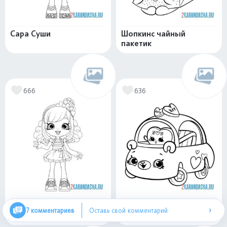
Сара Суши
Шопкинс чайный
пакетик
666
636
Попетт
Шопкинс машинка
›
7 комментариев
Оставь свой комментарий
сердечко