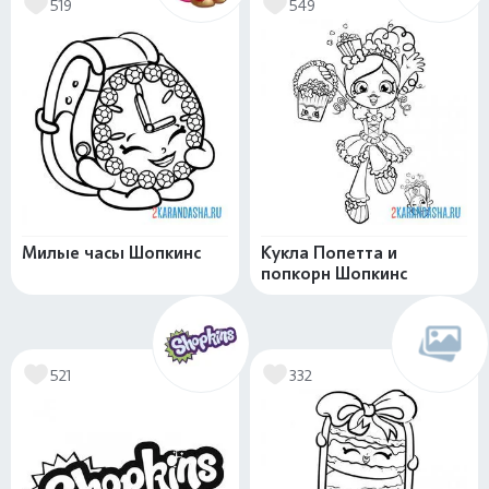
519
549
Милые часы Шопкинс
Кукла Попетта и
попкорн Шопкинс
521
332