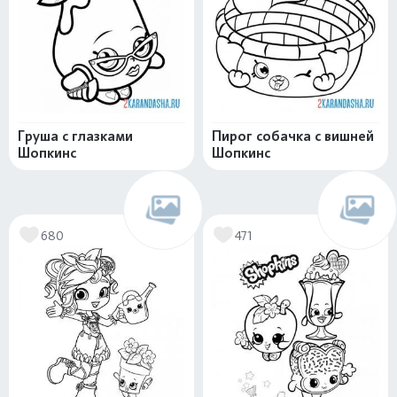
Груша с глазками
Пирог собачка с вишней
Шопкинс
Шопкинс
680
471