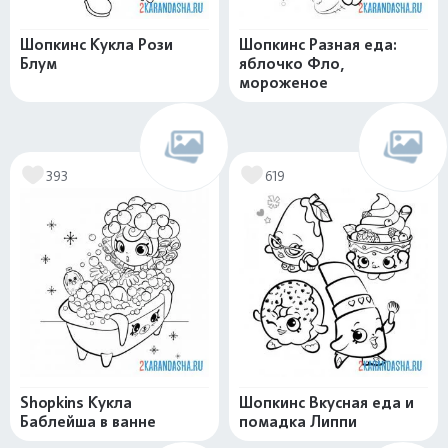
Шопкинс Кукла Рози
Шопкинс Разная еда:
Блум
яблочко Фло,
мороженое
393
619
Shopkins Кукла
Шопкинс Вкусная еда и
Баблейша в ванне
помадка Липпи