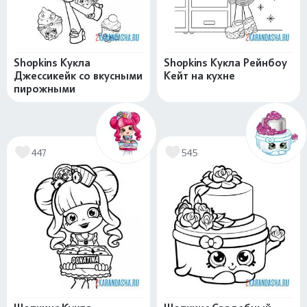
Shopkins Кукла
Shopkins Кукла Рейнбоу
Джессикейк со вкусными
Кейт на кухне
пирожными
447
545