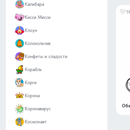
Капибара
5
Кисси Мисси
Клоун
Колокольчик
Конфеты и сладости
Корабль
Корги
Корона
Обе
Коронавирус
Космонавт