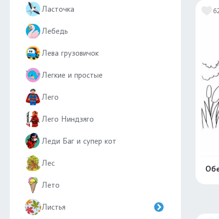
Ласточка
6
Лебедь
Лева грузовичок
Легкие и простые
Лего
Лего Ниндзяго
Леди Баг и супер кот
Лес
Обе
Лето
Листья