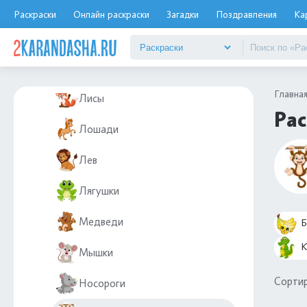
Кенгуру
Раскраски
Онлайн раскраски
Загадки
Поздравления
Ка
Коалы
Крокодилы
Главна
Лисы
Рас
Лошади
Лев
Лягушки
Медведи
Б
К
Мышки
Сортир
Носороги