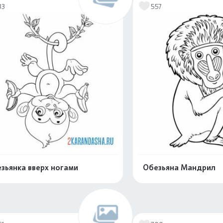
33
557
зьянка вверх ногами
Обезьяна Мандрил
Распечатать и скачать
Распечатать и 