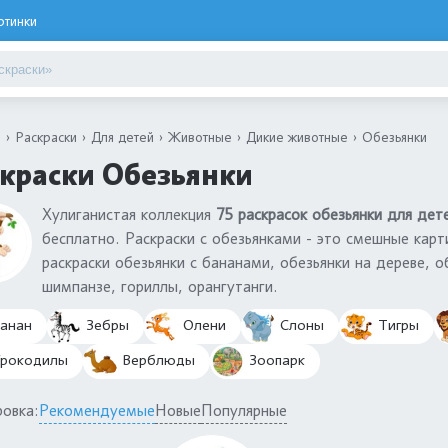
ртинки
я
Раскраски
Для детей
Животные
Дикие животные
Обезьянки
краски Обезьянки
Хулиганистая коллекция
75 раскрасок обезьянки для де
бесплатно. Раскраски с обезьянками - это смешные кар
раскраски обезьянки с бананами, обезьянки на дереве, о
шимпанзе, гориллы, орангутанги.
анан
Зебры
Олени
Слоны
Тигры
рокодилы
Верблюды
Зоопарк
овка:
Рекомендуемые
Новые
Популярные