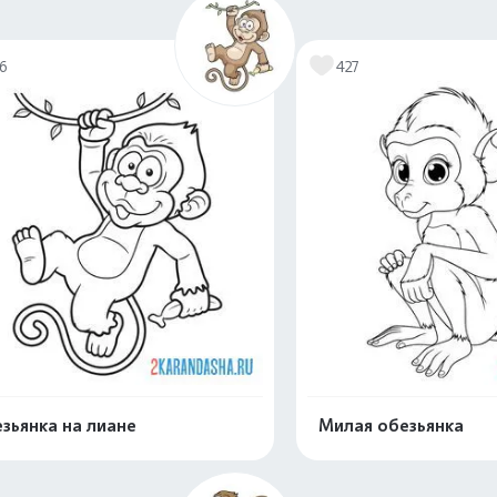
76
427
зьянка на лиане
Милая обезьянка