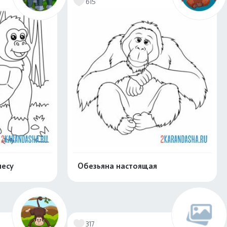
615
лесу
Обезьяна настоящая
скачать
Распечатать и скачать
317