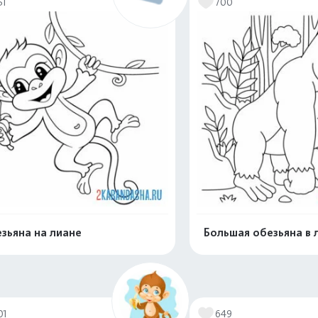
51
700
зьяна на лиане
Большая обезьяна в 
Распечатать и скачать
Распечатать и 
01
649