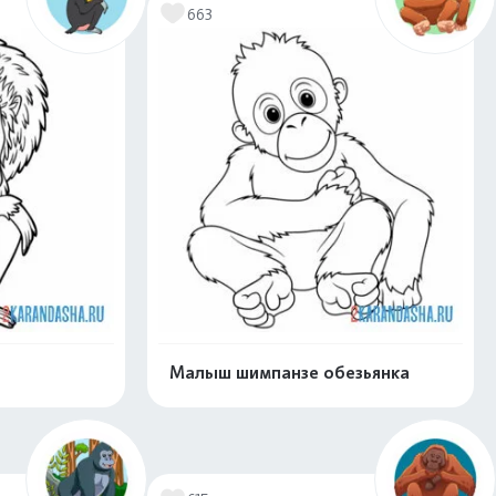
663
Малыш шимпанзе обезьянка
скачать
Распечатать и скачать