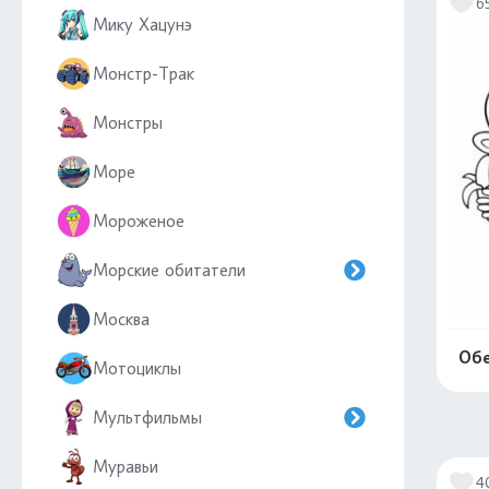
6
Мику Хацунэ
Монстр-Трак
Монстры
Море
Мороженое
Морские обитатели
Москва
Обе
Мотоциклы
Мультфильмы
Муравьи
4