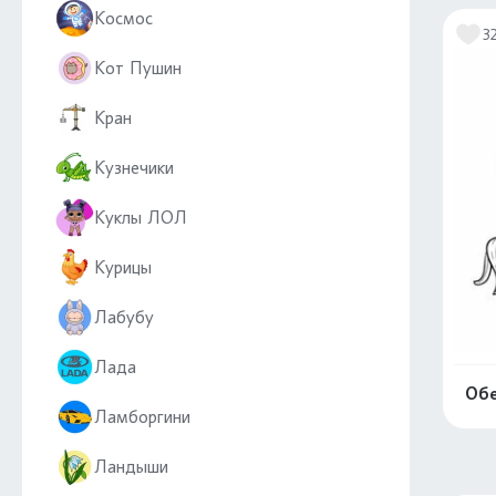
Космос
3
Кот Пушин
Кран
Кузнечики
Куклы ЛОЛ
Курицы
Лабубу
Лада
Обе
Ламборгини
Ландыши