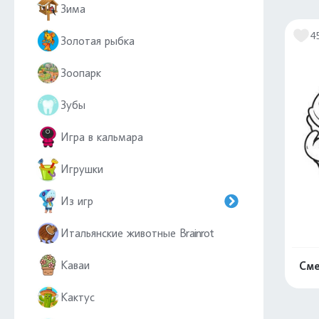
Зима
4
Золотая рыбка
Зоопарк
Зубы
Игра в кальмара
Игрушки
Из игр
Итальянские животные Brainrot
Каваи
Сме
Кактус