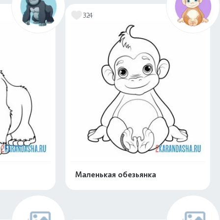
324
Маленькая обезьянка
скачать
Распечатать и скачать