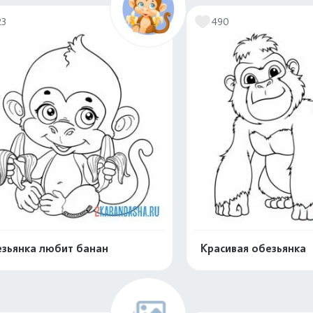
23
490
зьянка любит банан
Красивая обезьянка
Распечатать и скачать
Распечатать и 