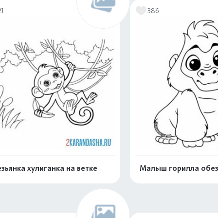
21
386
зьянка хулиганка на ветке
Малыш горилла обез
Распечатать и скачать
Распечатать и 