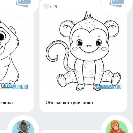
649
ьянка
Обезьянка хулиганка
скачать
Распечатать и скачать