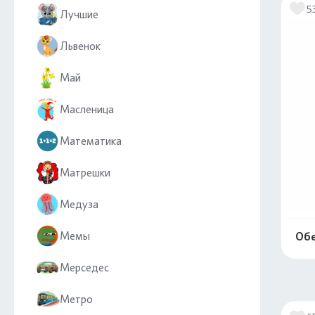
5
Лучшие
Львенок
Май
Масленица
Математика
Матрешки
Медуза
Мемы
Обе
Мерседес
Метро