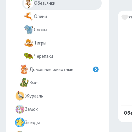
Обезьянки
Олени
3
Слоны
Тигры
Черепахи
Домашние животные
Змея
Журавль
Замок
Обе
Звезды