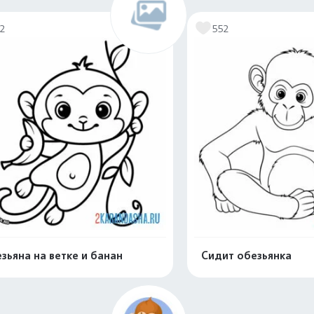
12
552
зьяна на ветке и банан
Сидит обезьянка
Распечатать и скачать
Распечатать и 