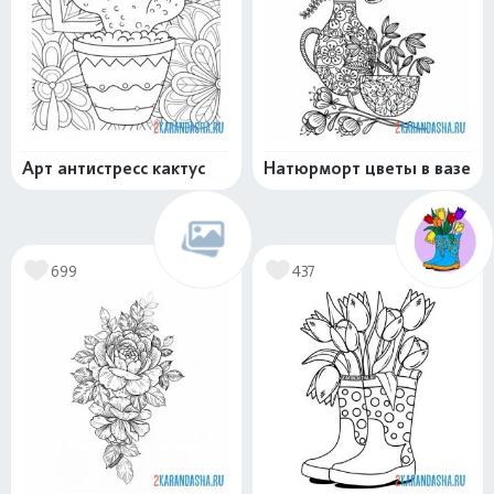
Арт антистресс кактус
Натюрморт цветы в вазе
699
437