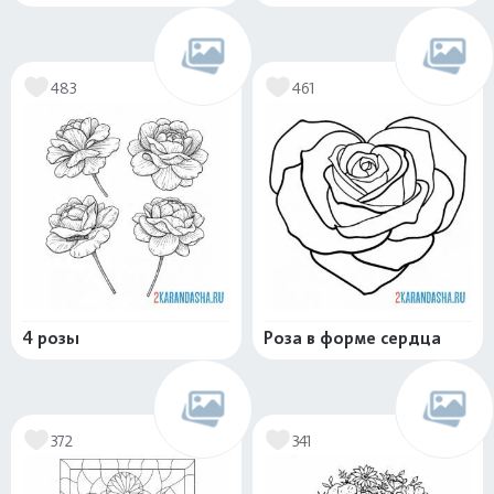
483
461
4 розы
Роза в форме сердца
372
341