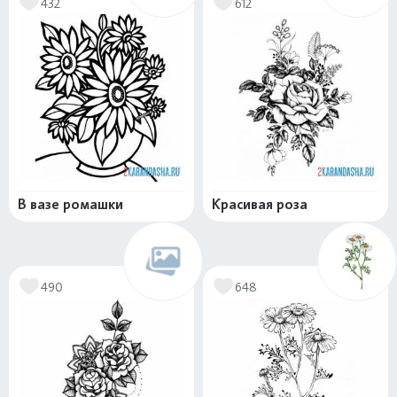
432
612
В вазе ромашки
Красивая роза
490
648