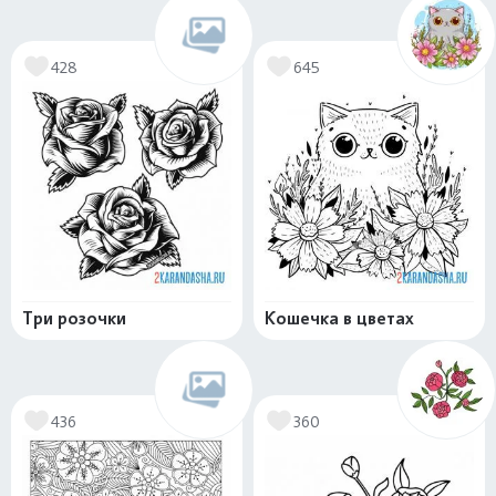
428
645
Три розочки
Кошечка в цветах
436
360