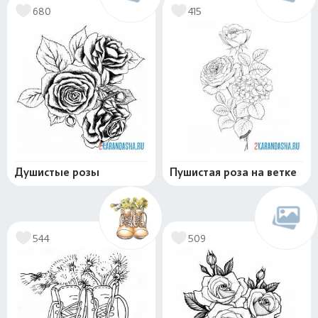
680
415
Душистые розы
Пушистая роза на ветке
544
509