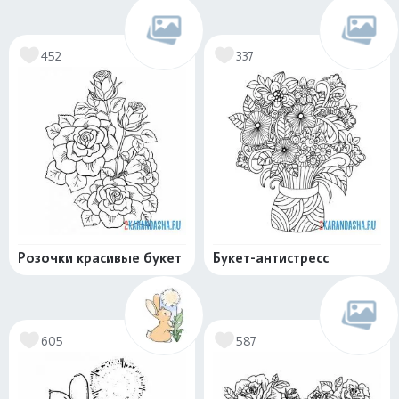
452
337
Розочки красивые букет
Букет-антистресс
605
587