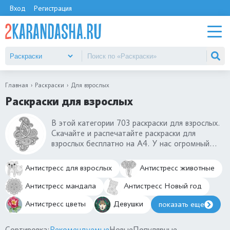
Вход
Регистрация
Главная
Раскраски
Для взрослых
Раскраски для взрослых
В этой категории 703 раскраски для взрослых.
Скачайте и распечатайте раскраски для
взрослых бесплатно на А4. У нас огромный
выбор раскрасок для взрослых из разных
категорий: цветы, антистресс, новый год,
Антистресс для взрослых
Антистресс животные
животные и многое другое. Есть сложные и
простые раскраски для взрослых, которые
Антистресс мандала
Антистресс Новый год
будут интересных женщинам, а некоторые
Антистресс цветы
Девушки
показать еще
подойдут и мужчинам.
Сортировка:
Рекомендуемые
Новые
Популярные