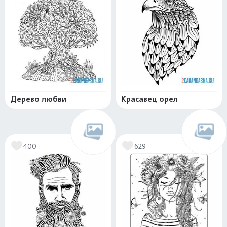
Дерево любви
Красавец орел
400
629