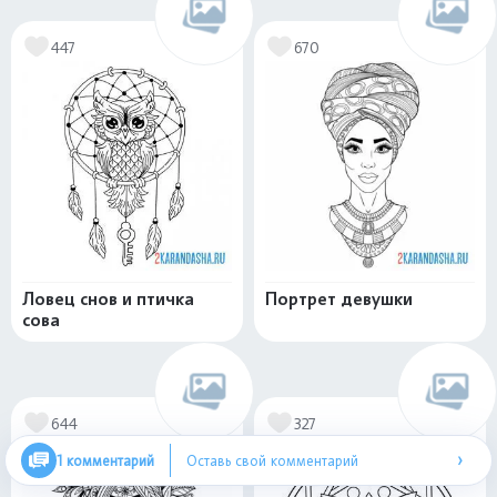
447
670
Ловец снов и птичка
Портрет девушки
сова
644
327
›
1 комментарий
Оставь свой комментарий