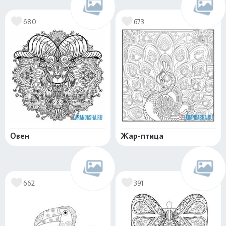
680
673
Овен
Жар-птица
662
391