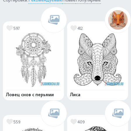
597
412
Ловец снов с перьями
Лиса
559
409