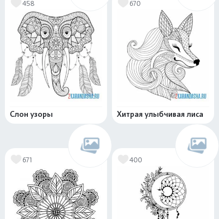
458
670
Слон узоры
Хитрая улыбчивая лиса
671
400