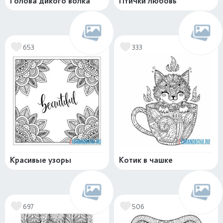
Голова дикого волка
Птички любовь
653
333
Красивые узоры
Котик в чашке
697
506