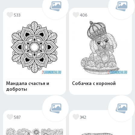
533
406
Мандала счастья и
Собачка с короной
доброты
587
342