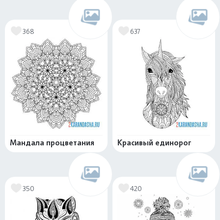
368
637
Мандала процветания
Красивый единорог
350
420