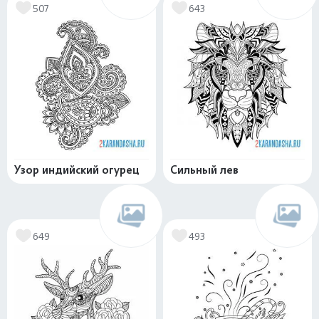
507
643
Узор индийский огурец
Сильный лев
649
493