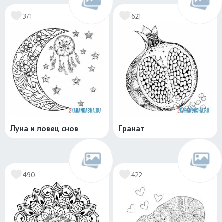
371
621
Луна и ловец снов
Гранат
490
422