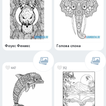
Фоукс Феникс
Голова слона
447
312