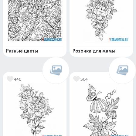
Разные цветы
Розочки для мамы
440
504