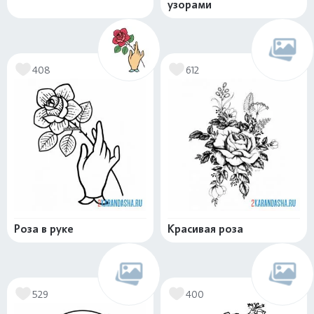
узорами
408
612
Роза в руке
Красивая роза
529
400