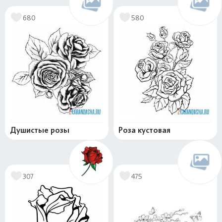
680
580
Душистые розы
Роза кустовая
307
475