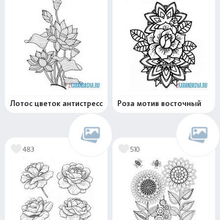
Лотос цветок антистресс
Роза мотив восточный
483
510