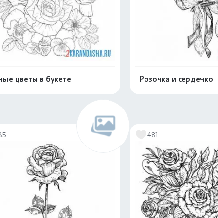
ные цветы в букете
Розочка и сердечко
Распечатать и скачать
Распечатать и 
85
481