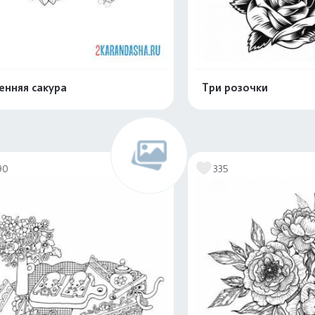
енняя сакура
Три розочки
Распечатать и скачать
Распечатать и 
90
335