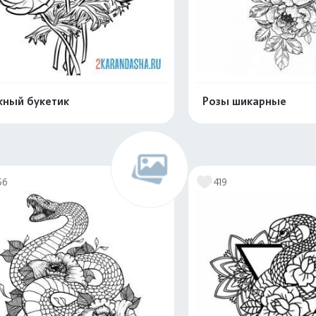
ный букетик
Розы шикарные
Распечатать и скачать
Распечатать и 
56
419