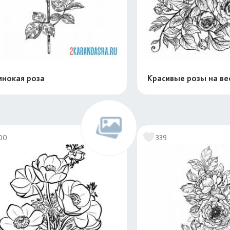
нокая роза
Красивые розы на ве
Распечатать и скачать
Распечатать и 
00
339