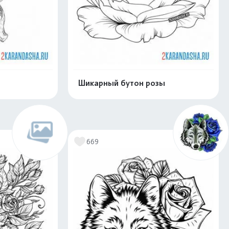
Шикарный бутон розы
скачать
Распечатать и скачать
669