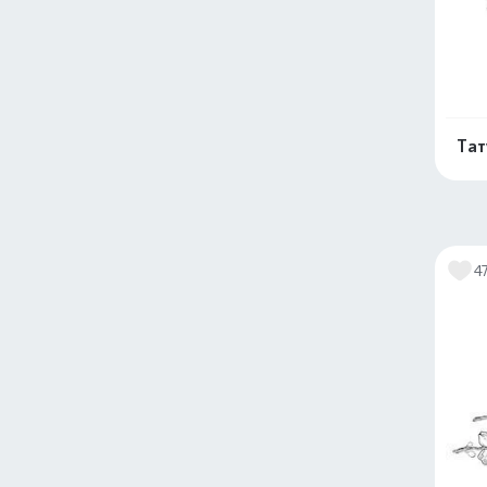
Тат
4