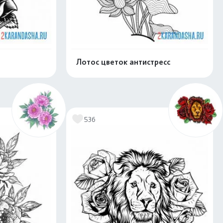
Лотос цветок антистресс
скачать
Распечатать и скачать
536