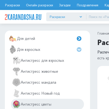
Раскраски
Онлайн раскраски
Загадки
Поздравления
Ка
Главна
Для детей
Рас
Для взрослых
Распеч
есть к
Антистресс для взрослых
Антистресс животные
Антистресс мандала
Антистресс Новый год
Антистресс цветы