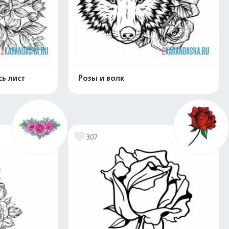
сь лист
Розы и волк
скачать
Распечатать и скачать
307