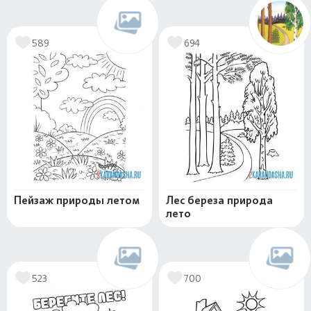
589
694
Пейзаж природы летом
Лес береза природа
лето
523
700