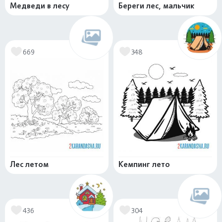
Медведи в лесу
Береги лес, мальчик
669
348
Лес летом
Кемпинг лето
436
304