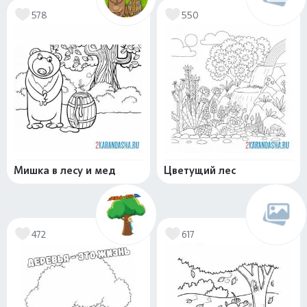
578
550
Мишка в лесу и мед
Цветущий лес
472
617