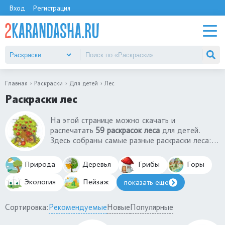
Вход
Регистрация
Главная
Раскраски
Для детей
Лес
Раскраски лес
На этой странице можно скачать и
распечатать
59 раскрасок леса
для детей.
Здесь собраны самые разные раскраски леса:
зимний, летний, весенний и осенний лес. Также
есть полезные раскраски на тему «берегите
Природа
Деревья
Грибы
Горы
лес» от пожара, от загрязнений. Такие
раскраски с лесом познакомят детей с
Экология
Пейзаж
показать еще
правилами поведения в лесу. Вы можете
скачать картинку животные в лесу.
Сортировка:
Рекомендуемые
Новые
Популярные