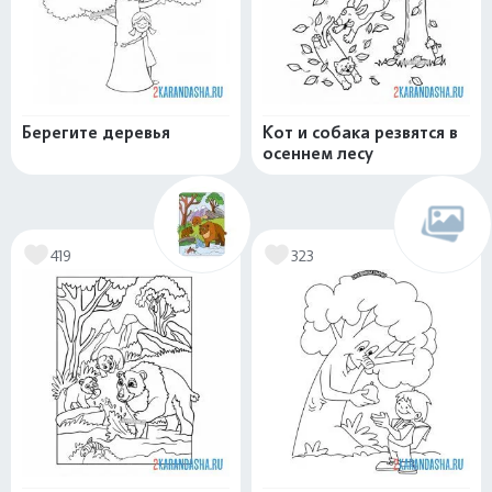
Берегите деревья
Кот и собака резвятся в
осеннем лесу
419
323