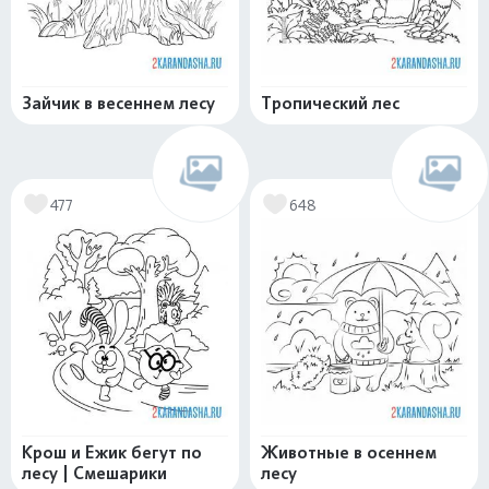
Зайчик в весеннем лесу
Тропический лес
477
648
Крош и Ежик бегут по
Животные в осеннем
лесу | Смешарики
лесу