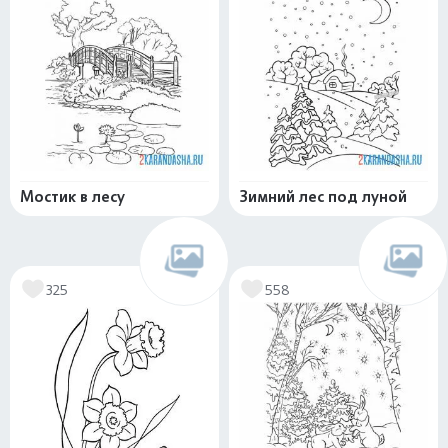
Мостик в лесу
Зимний лес под луной
325
558