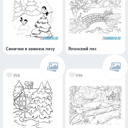
Синички в зимнем лесу
Японский лес
358
596