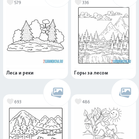
579
336
Леса и реки
Горы за лесом
693
486