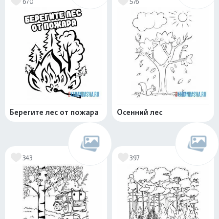
670
576
Берегите лес от пожара
Осенний лес
343
397