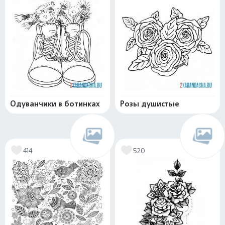
Одуванчики в ботинках
Розы душистые
414
520