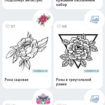
Подсолнух антистрес
Красивый пасхальный
набор
371
641
Роза садовая
Розы в треугольной
рамке