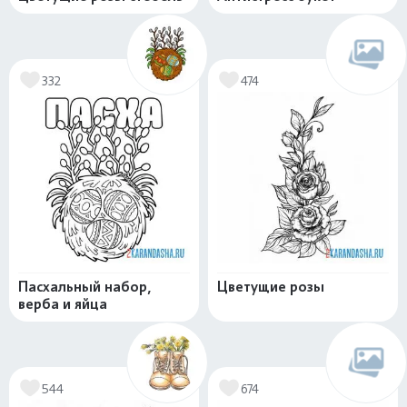
332
474
Пасхальный набор,
Цветущие розы
верба и яйца
544
674