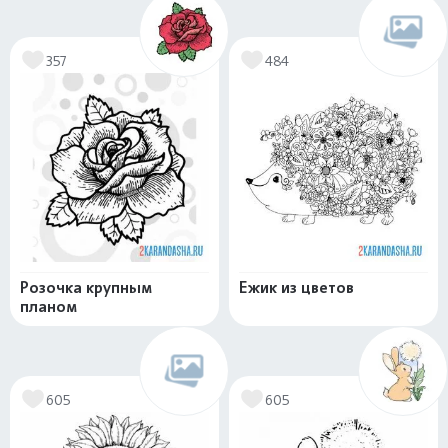
357
484
Розочка крупным
Ежик из цветов
планом
605
605