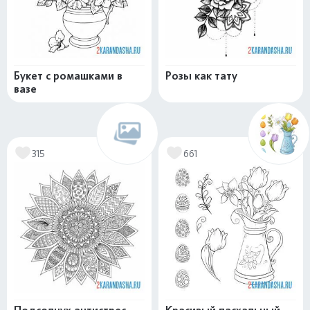
Букет с ромашками в
Розы как тату
вазе
315
661