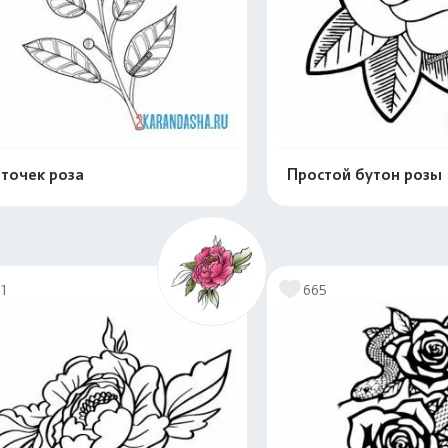
точек роза
Простой бутон розы
Распечатать и скачать
Распечатать и 
71
665