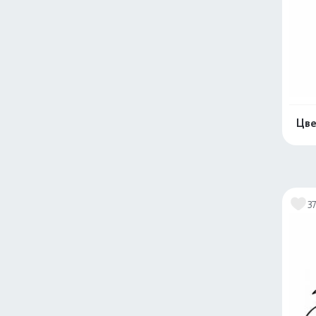
Цве
3