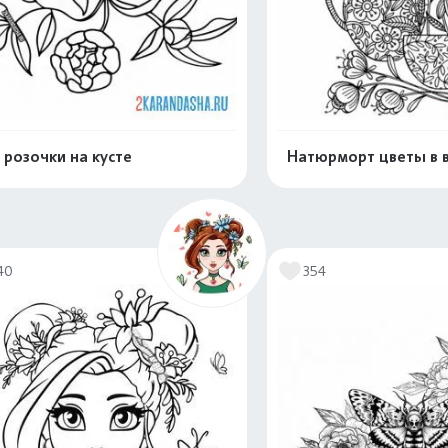
 розочки на кусте
Натюрморт цветы в 
Распечатать и скачать
Распечатать и 
40
354