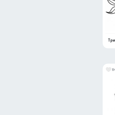
Три
8