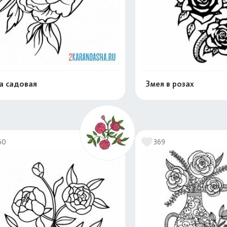
а садовая
Змея в розах
Распечатать и скачать
Распечатать и 
60
369