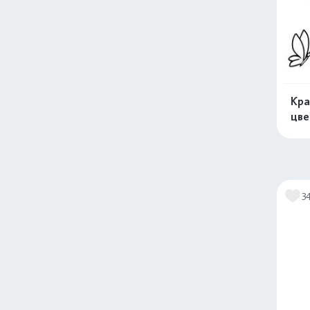
Кра
цв
3