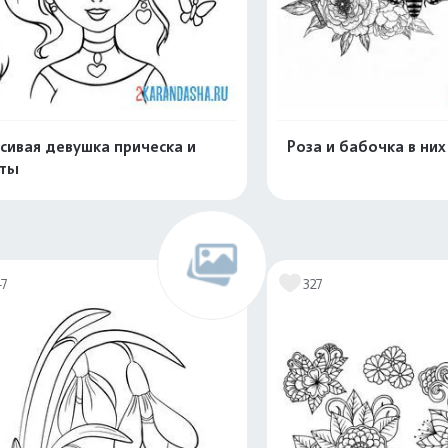
сивая девушка прическа и
Роза и бабочка в них
еты
Распечатать и скачать
Распечатать и 
47
327