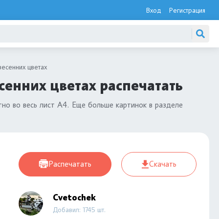
Вход
Регистрация
весенних цветах
сенних цветах распечатать
но во весь лист А4. Еще больше картинок в разделе
Распечатать
Скачать
Cvetochek
Добавил: 1745 шт.