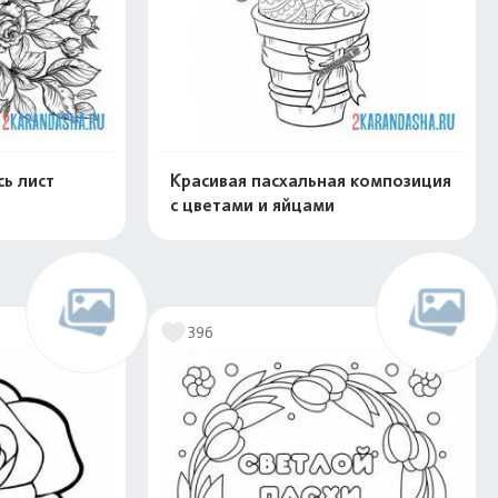
сь лист
Красивая пасхальная композиция
с цветами и яйцами
скачать
Распечатать и скачать
396