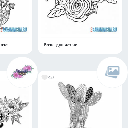
вазе
Розы душистые
скачать
Распечатать и скачать
427