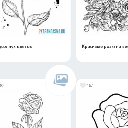
солнух цветок
Красивые розы на ве
Распечатать и скачать
Распечатать и 
00
467