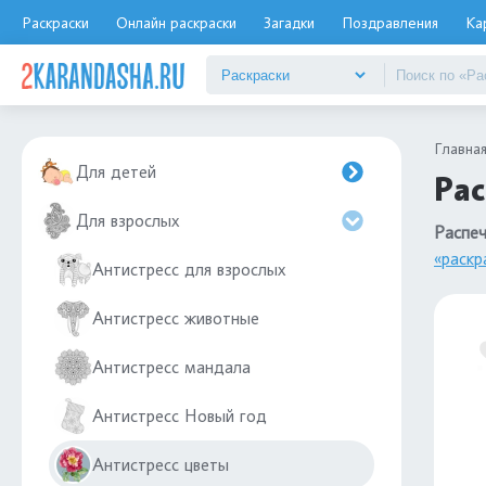
Раскраски
Онлайн раскраски
Загадки
Поздравления
Ка
Главна
Для детей
Рас
Для взрослых
Распеч
«раскр
Антистресс для взрослых
Антистресс животные
Антистресс мандала
Антистресс Новый год
Антистресс цветы