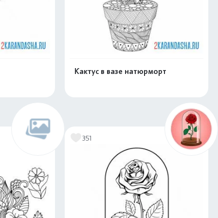
Кактус в вазе натюрморт
скачать
Распечатать и скачать
351