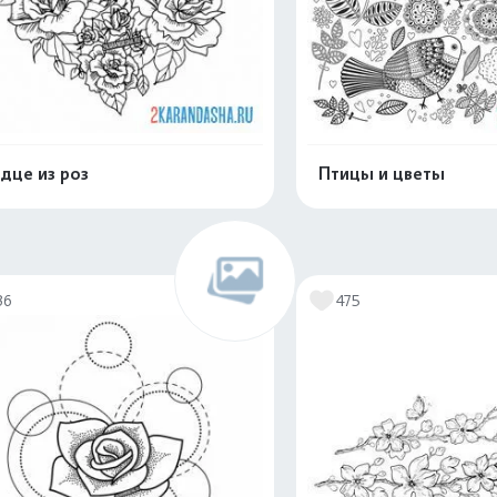
дце из роз
Птицы и цветы
Распечатать и скачать
Распечатать и 
36
475