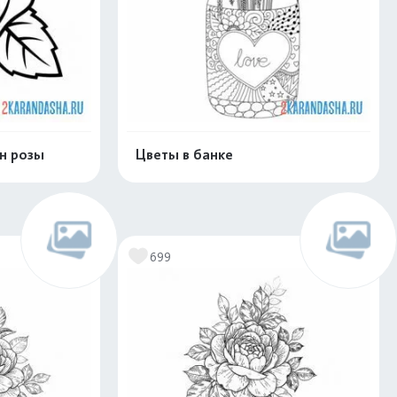
н розы
Цветы в банке
скачать
Распечатать и скачать
699