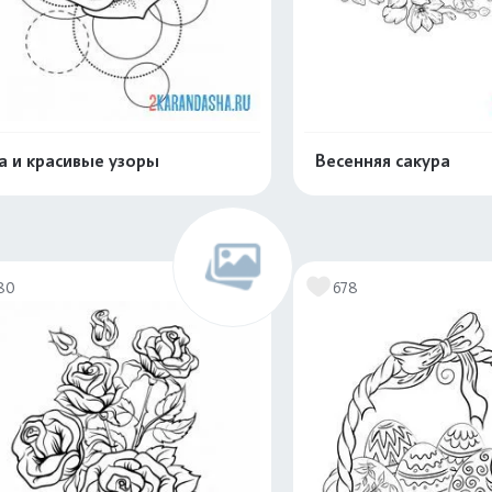
а и красивые узоры
Весенняя сакура
Распечатать и скачать
Распечатать и 
80
678