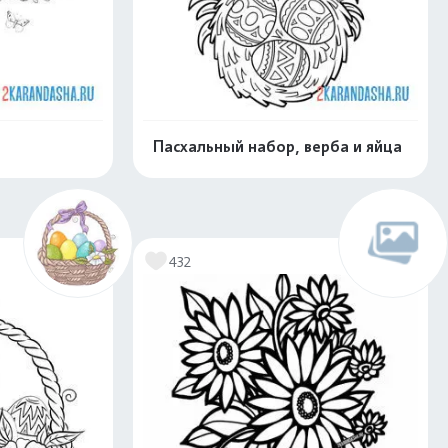
Пасхальный набор, верба и яйца
скачать
Распечатать и скачать
432