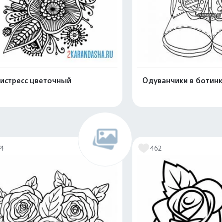
истресс цветочный
Одуванчики в ботин
Распечатать и скачать
Распечатать и 
74
462