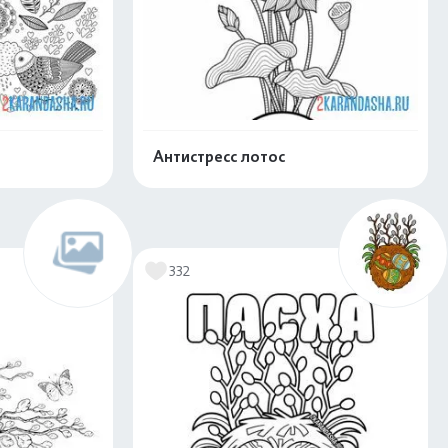
Антистресс лотос
скачать
Распечатать и скачать
332