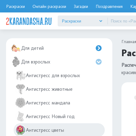
Раскраски
Онлайн раскраски
Загадки
Поздравления
Ка
Главна
Для детей
Рас
Для взрослых
Распеч
красив
Антистресс для взрослых
Антистресс животные
Антистресс мандала
Антистресс Новый год
Антистресс цветы