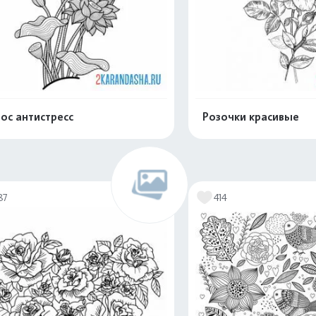
ос антистресс
Розочки красивые
Распечатать и скачать
Распечатать и 
87
414