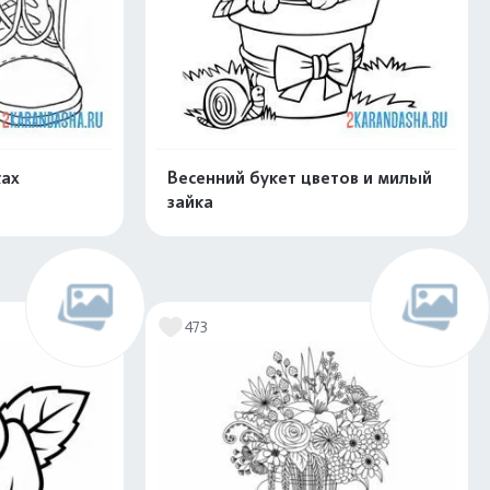
ках
Весенний букет цветов и милый
зайка
скачать
Распечатать и скачать
473