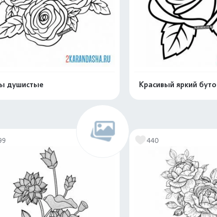
ы душистые
Красивый яркий буто
Распечатать и скачать
Распечатать и 
99
440