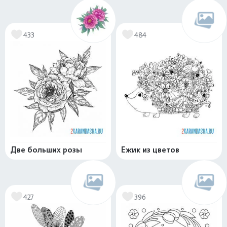
433
484
Две больших розы
Ежик из цветов
427
396