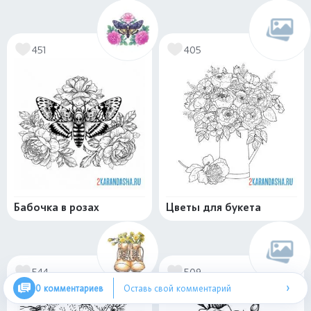
451
405
Бабочка в розах
Цветы для букета
544
509
›
0 комментариев
Оставь свой комментарий