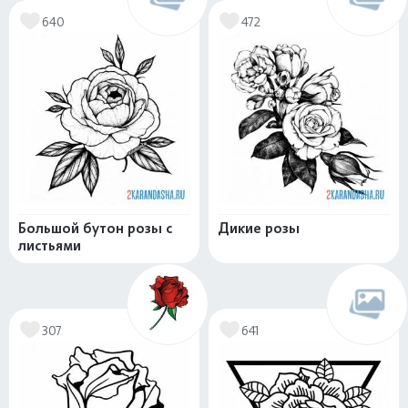
640
472
Большой бутон розы с
Дикие розы
листьями
307
641