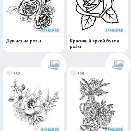
Душистые розы
Красивый яркий бутон
розы
382
369