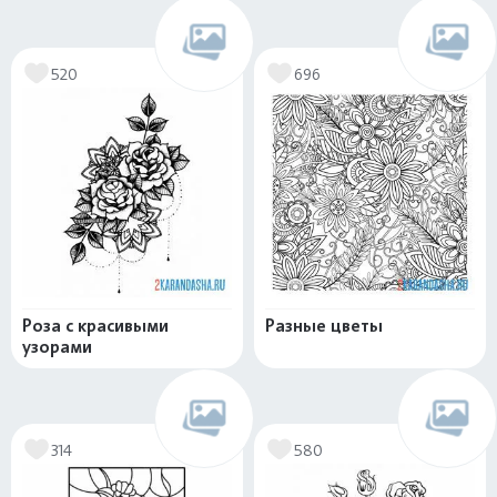
520
696
Роза с красивыми
Разные цветы
узорами
314
580