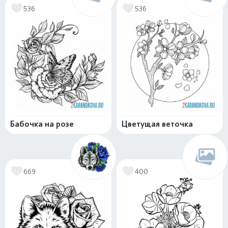
536
536
Бабочка на розе
Цветущая веточка
669
400