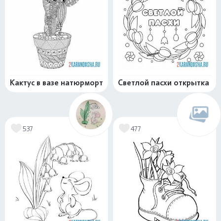
Кактус в вазе натюрморт
Светлой пасхи открытка
537
477