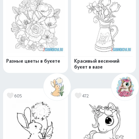
Разные цветы в букете
Красивый весенний
букет в вазе
605
472