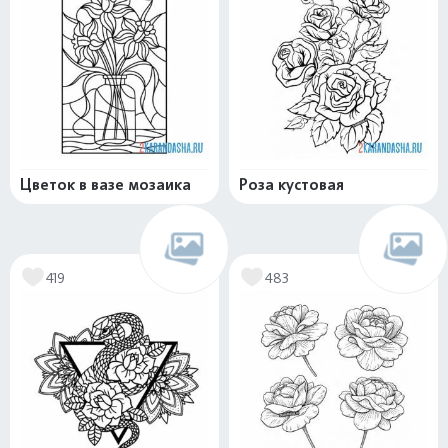
Цветок в вазе мозаика
Роза кустовая
419
483