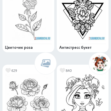
Цветочек роза
Антистресс букет
629
840