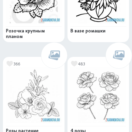
Розочка крупным
В вазе ромашки
планом
366
483
Розы растение
4 розы