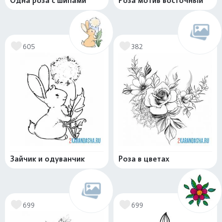
Одна роза с шипами
Роза мотив восточный
605
382
Зайчик и одуванчик
Роза в цветах
699
699