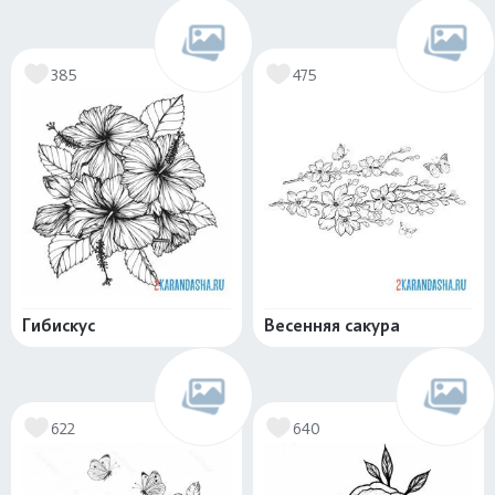
385
475
Гибискус
Весенняя сакура
622
640