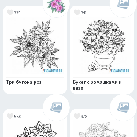
335
341
Три бутона роз
Букет с ромашками в
вазе
550
378