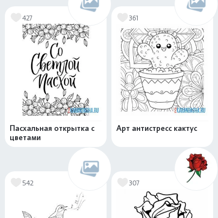
427
361
Пасхальная открытка с
Арт антистресс кактус
цветами
542
307