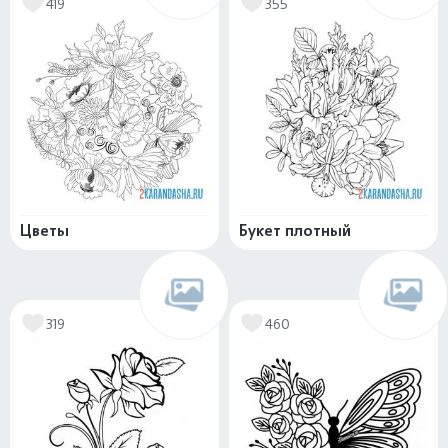
419
355
Цветы
Букет плотный
319
460