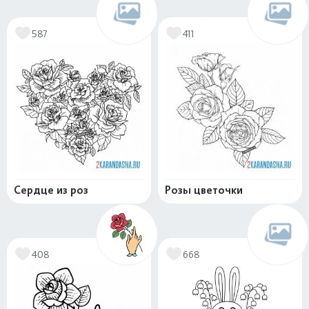
587
411
Сердце из роз
Розы цветочки
408
668