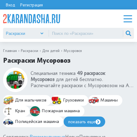
Вход
Регистрация
Главная
Раскраски
Для детей
Мусоровоз
Раскраски Мусоровоз
Специальная техника
49 раскрасок
Мусоровоз
для детей бесплатно.
Распечатайте раскраски с Мусоровозом на А4
бесплатно. Раскраски Мусоровоз подходят
для мальчиков 3-4 года, 5-6 лет и
Для мальчиков
Грузовики
Машины
дошкольников и школьников 7-8 лет, детей
которые любят раскрашивать спецтехнику. Вы
Кран
Пожарная машина
найдете раскраски мусоровоз с бытовыми
Полицейская машина
показать еще
отходами, с техникой и другие.
Сортировка:
Рекомендуемые
Новые
Популярные