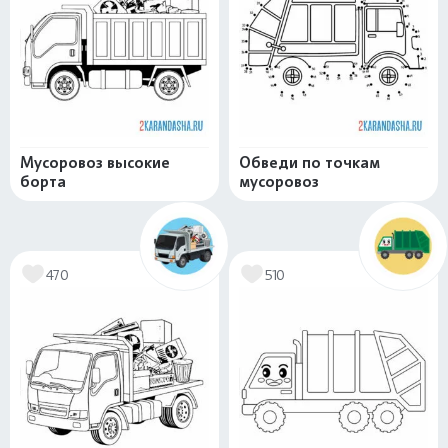
Мусоровоз высокие
Обведи по точкам
борта
мусоровоз
470
510