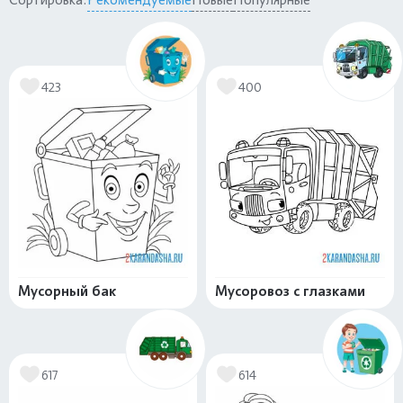
423
400
Мусорный бак
Мусоровоз с глазками
617
614