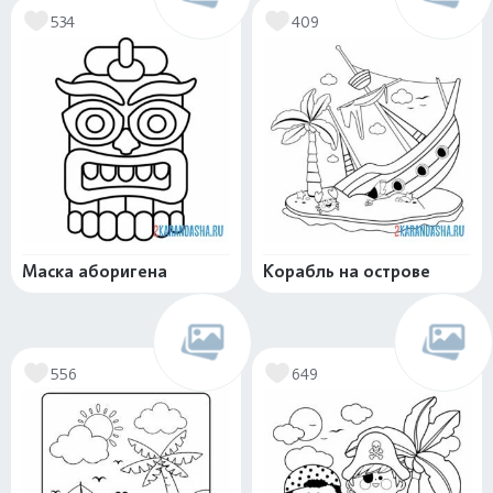
534
409
Маска аборигена
Корабль на острове
556
649