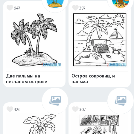
647
397
Две пальмы на
Остров сокровищ и
песчаном острове
пальма
426
307