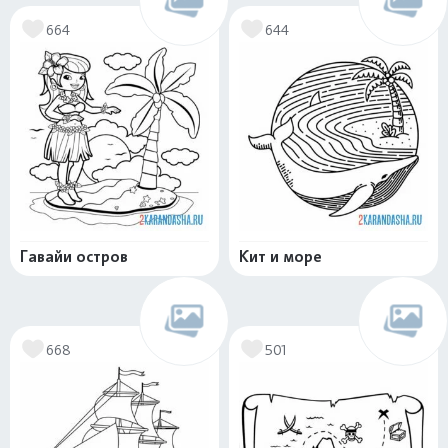
664
644
Гавайи остров
Кит и море
668
501