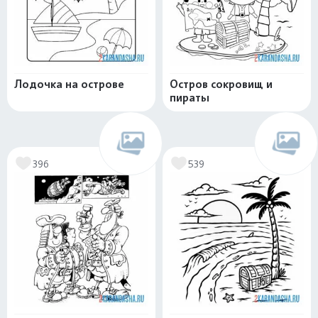
Лодочка на острове
Остров сокровищ и
пираты
396
539