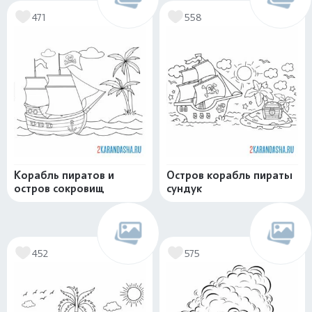
471
558
Корабль пиратов и
Остров корабль пираты
остров сокровищ
сундук
452
575