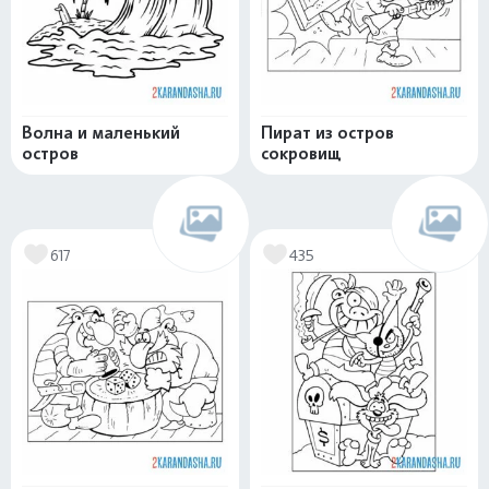
Волна и маленький
Пират из остров
остров
сокровищ
617
435