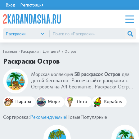
Вход
Регистрация
Главная
Раскраски
Для детей
Остров
Раскраски Остров
Морская коллекция
58 раскрасок Остров
для
детей бесплатно. Распечатайте раскраски с
Островом на А4 бесплатно. Раскраски Остров
подходят для малышей 3-4 года,
дошкольников 5-6 лет и школьников 7-8 лет.
Пираты
Море
Лето
Корабль
Вы найдете раскраски Остров сокровищ,
острова в океане, остров с пальмами и многие
Сортировка:
Рекомендуемые
Новые
Популярные
другие. Лучшие раскраски остров на любой
вкус.