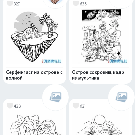
327
636
Серфингист на острове с
Остров сокровищ кадр
волной
из мультика
428
621