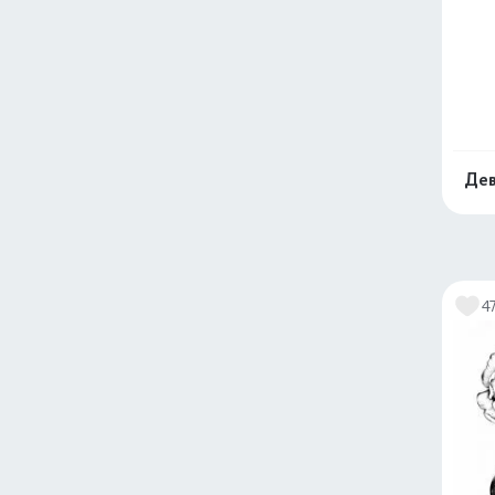
Дев
4