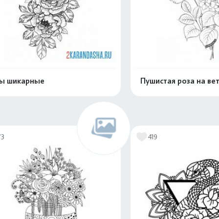
ы шикарные
Пушистая роза на ве
Распечатать и скачать
Распечатать и 
73
419