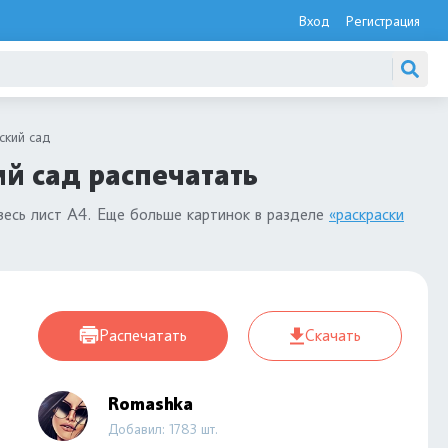
Вход
Регистрация
ский сад
ий сад распечатать
весь лист А4. Еще больше картинок в разделе
«раскраски
Распечатать
Скачать
Romashka
Добавил: 1783 шт.