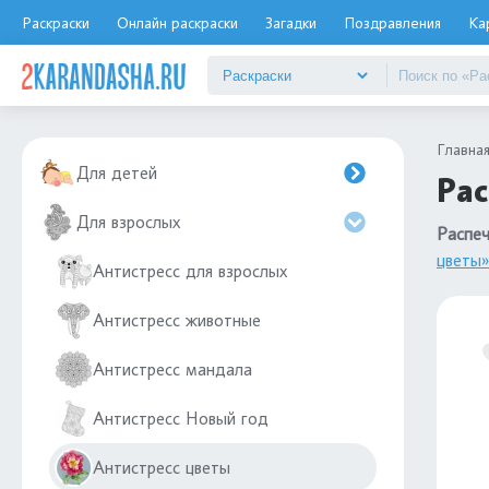
Раскраски
Онлайн раскраски
Загадки
Поздравления
Ка
Главна
Для детей
Рас
Для взрослых
Распеч
цветы»
Антистресс для взрослых
Антистресс животные
Антистресс мандала
Антистресс Новый год
Антистресс цветы