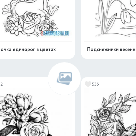
очка единорог в цветах
Подснежники весенн
Распечатать и скачать
Распечатать и 
72
536