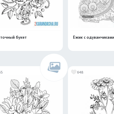
точный букет
Ежик с одуванчикам
Распечатать и скачать
Распечатать и 
55
648