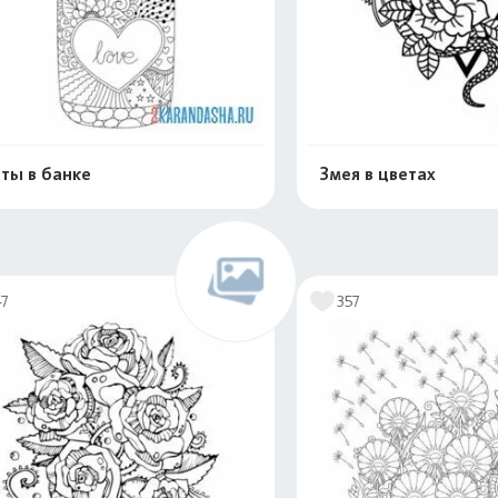
ты в банке
Змея в цветах
Распечатать и скачать
Распечатать и 
47
357