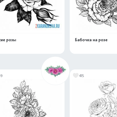
ие розы
Бабочка на розе
Распечатать и скачать
Распечатать и 
39
415