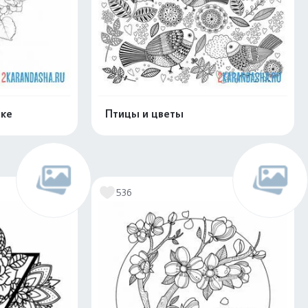
тке
Птицы и цветы
скачать
Распечатать и скачать
536