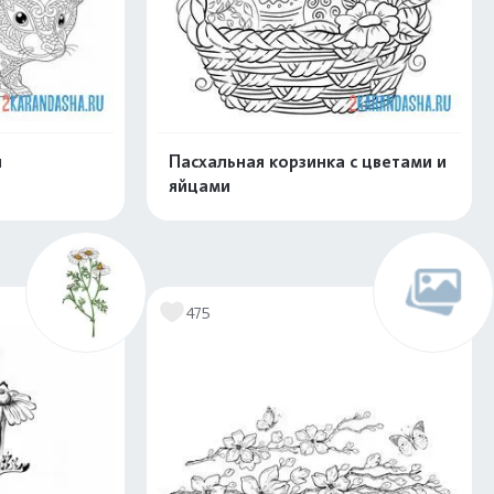
и
Пасхальная корзинка с цветами и
яйцами
скачать
Распечатать и скачать
475