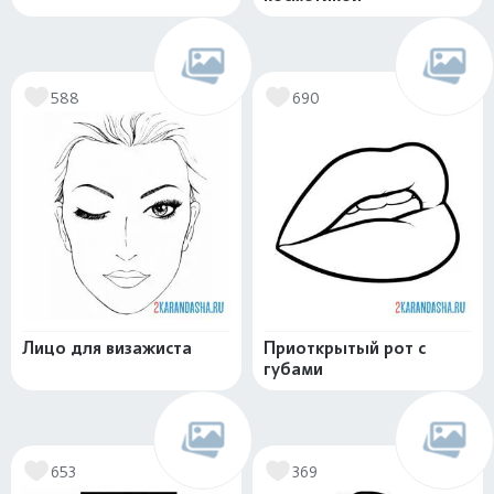
588
690
Лицо для визажиста
Приоткрытый рот с
губами
653
369