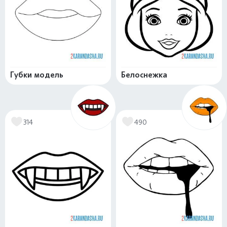
Губки модель
Белоснежка
314
490