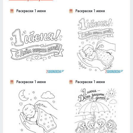
Раскраски 1 июня
Раскраски 1 июня
Раскраски 1 июня
Раскраски 1 июня