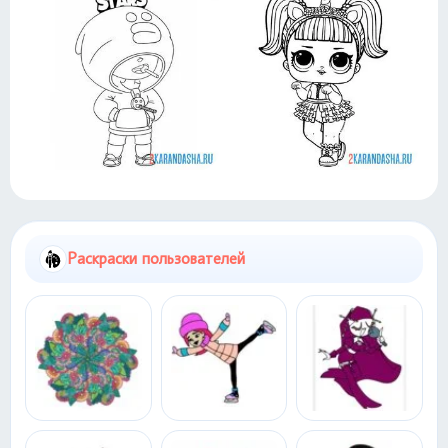
Раскраски пользователей