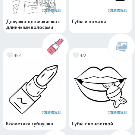
Девушка для макияжа с
Губы и помада
длинными волосами
453
472
Косметика губнушка
Губы с конфеткой