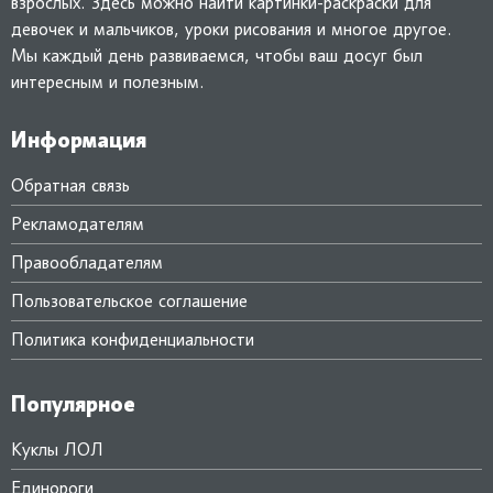
взрослых. Здесь можно найти картинки-раскраски для
девочек и мальчиков, уроки рисования и многое другое.
Мы каждый день развиваемся, чтобы ваш досуг был
интересным и полезным.
Информация
Обратная связь
Рекламодателям
Правообладателям
Пользовательское соглашение
Политика конфиденциальности
Популярное
Куклы ЛОЛ
Единороги