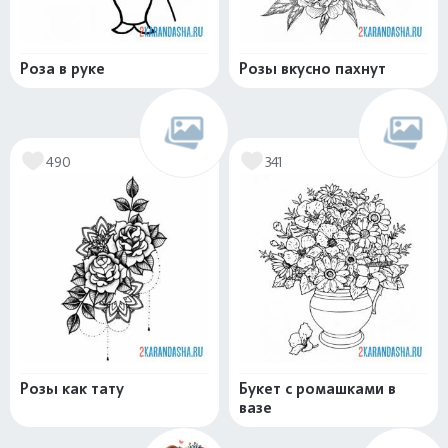
Роза в руке
Розы вкусно пахнут
490
341
Розы как тату
Букет с ромашками в
вазе