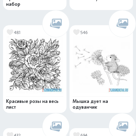
набор
481
546
Красивые розы на весь
Мышка дует на
лист
одуванчик
432
694