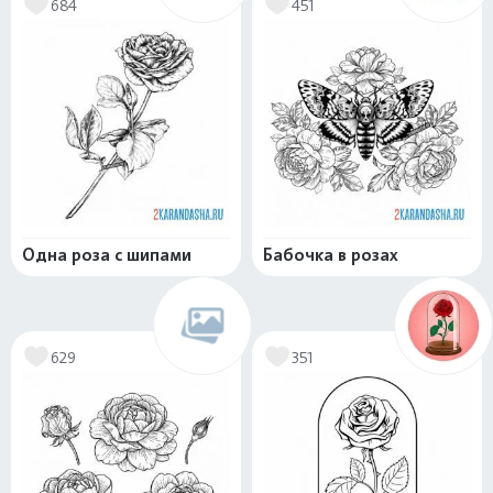
684
451
Одна роза с шипами
Бабочка в розах
629
351