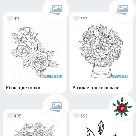
411
385
Розы цветочки
Разные цветы в вазе
405
699