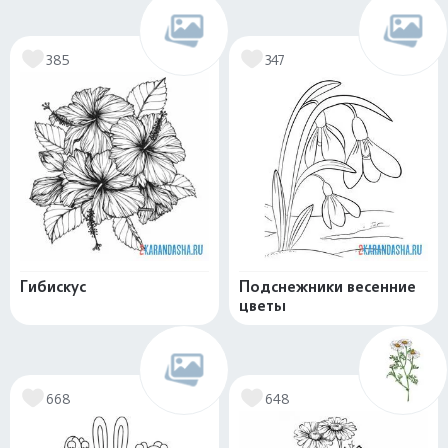
385
347
Гибискус
Подснежники весенние
цветы
668
648