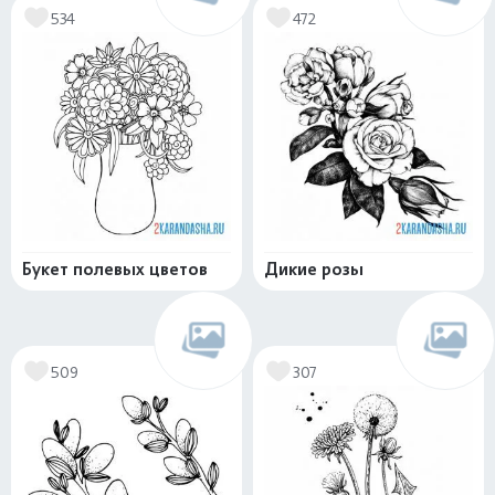
534
472
Букет полевых цветов
Дикие розы
509
307