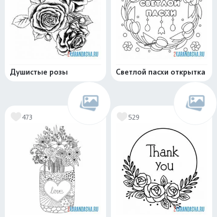
Душистые розы
Светлой пасхи открытка
473
529