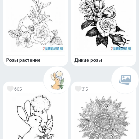
Розы растение
Дикие розы
605
315