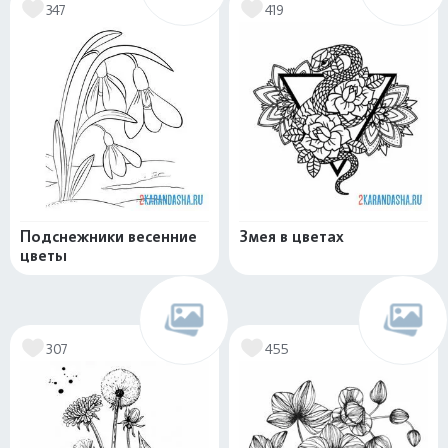
347
419
Подснежники весенние
Змея в цветах
цветы
307
455