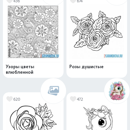
436
674
Узоры цветы
Розы душистые
влюбленной
620
472