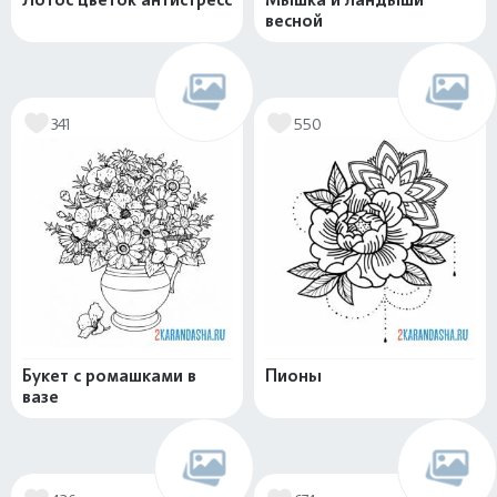
весной
341
550
Букет с ромашками в
Пионы
вазе