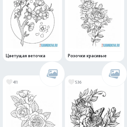
Цветущая веточка
Розочки красивые
411
536