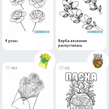
4 розы
Верба весенняя
распустилась
483
332