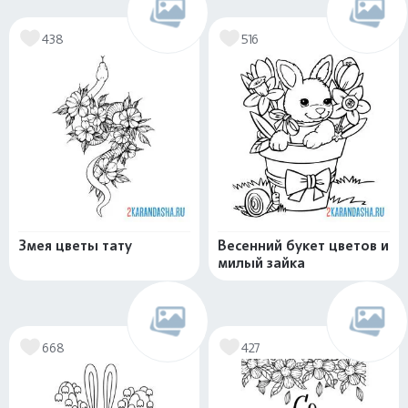
438
516
Змея цветы тату
Весенний букет цветов и
милый зайка
668
427