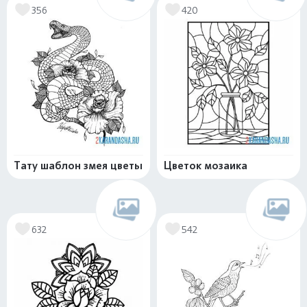
356
420
Тату шаблон змея цветы
Цветок мозаика
632
542