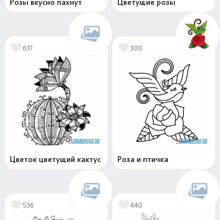
Розы вкусно пахнут
Цветущие розы
637
300
Цветок цветущий кактус
Роза и птичка
536
440