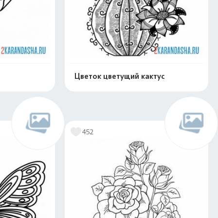
Цветок цветущий кактус
скачать
Распечатать и скачать
452