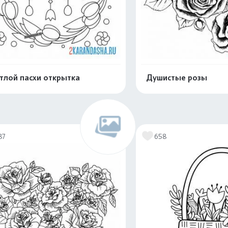
тлой пасхи открытка
Душистые розы
Распечатать и скачать
Распечатать и 
87
658