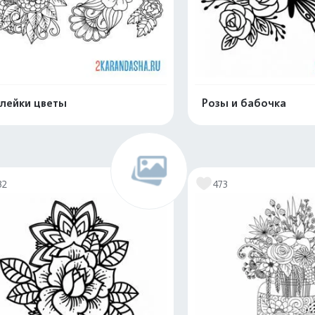
лейки цветы
Розы и бабочка
Распечатать и скачать
Распечатать и 
32
473