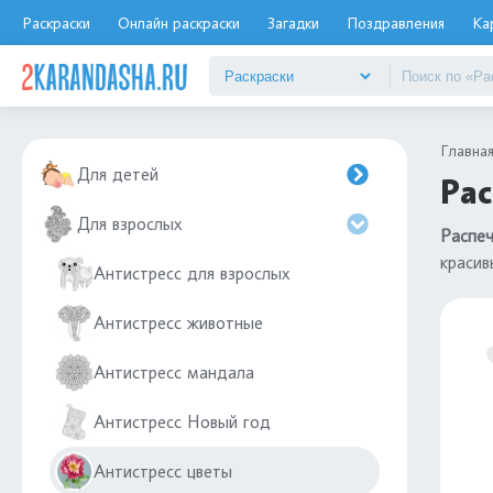
Раскраски
Онлайн раскраски
Загадки
Поздравления
Ка
Главна
Для детей
Рас
Для взрослых
Распеч
красив
Антистресс для взрослых
Антистресс животные
Антистресс мандала
Антистресс Новый год
Антистресс цветы