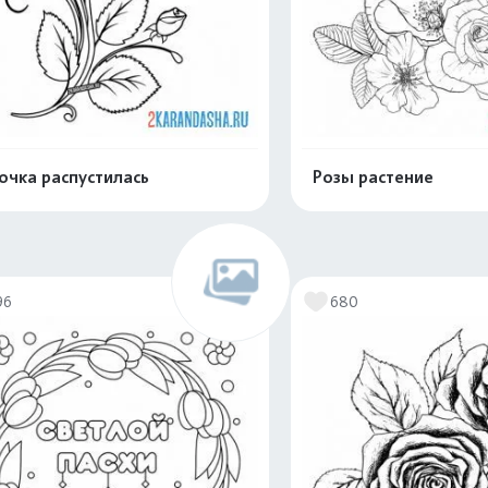
очка распустилась
Розы растение
Распечатать и скачать
Распечатать и 
96
680