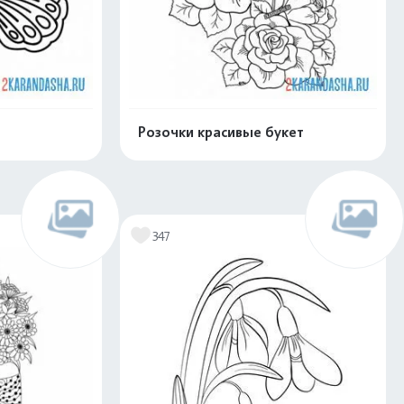
Розочки красивые букет
скачать
Распечатать и скачать
347