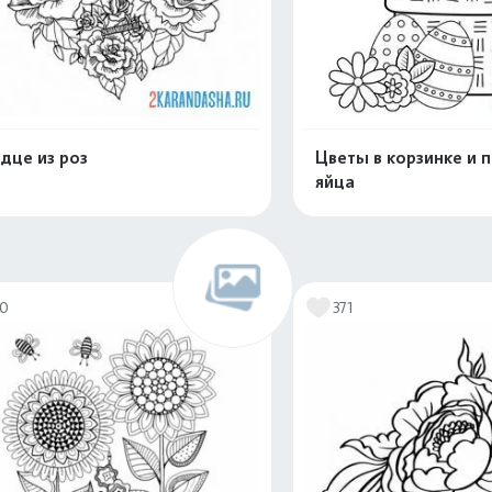
дце из роз
Цветы в корзинке и 
яйца
Распечатать и скачать
Распечатать и 
10
371