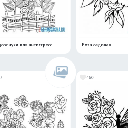
солнухи для антистресс
Роза садовая
Распечатать и скачать
Распечатать и 
27
460