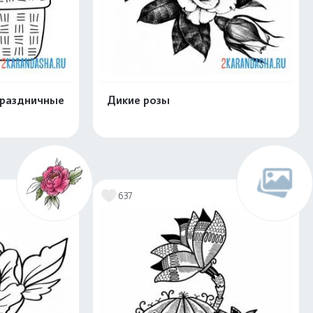
праздничные
Дикие розы
скачать
Распечатать и скачать
637