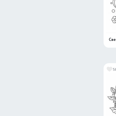
Све
5